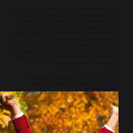
قبل از خرید کالاهای موجود در لیست قیمت باتری خودرو توان
Automotive Battery Tavan ، ابتدا مشخصات و توضیحات مربوطه را
به دقت مطالعه نموده تا کالا از نظر مشخصات نیاز شما را بر طرف سازد
سپس قیمت، نوع و شرایط گارانتی را بررسی نمائید. همچنین جهت
انجام یک خرید صحیح توصیه میکنیم شرایط خرید و فروش از هایپر
خودرو را مطالعه و سپس اقدام به خرید نمائید.
حتما قبل از خرید کالاهای لیست به تاریخ آخرین به روز رسانی قیمت ها
توجه نمائید و در صورتیکه قیمت کالا به روز نبود، یا از طریق 'پنل
درخواست قیمت' درخواست خود را ثبت فرمائید و یا با پرسنل واحد
فروش Hyper Khodro تماس حاصل فرمائید.
لیست قیمت باتری خودرو توان
لیست قیمت Automotive Battery Tavan
باتری خودرو توان
Automotive Battery Tavan
توان
Tavan
باتری خودرو
Automotive Battery
انتخاب گروه
باتری خودرو Automotive Battery