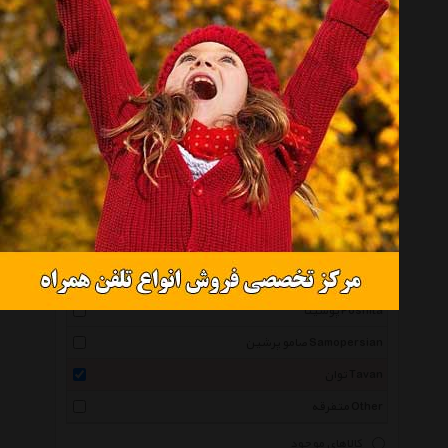
همه گروهها
انرجایزر Energizer
مگا تولز Mega Tools
محک Mahak
بلک اند دکر Black And Decker
استنلی Stanley
اینهل Einhel
دوو Daewoo
هامان Haman
پوشیتا Poshita
صامو پرشین Samopersian
توان Tavan
متفرقه Other
کالاهای موجود