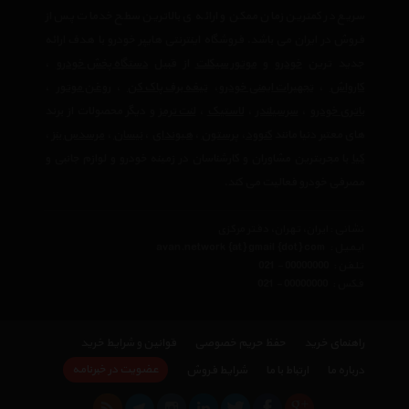
سریع در کمترین زمان ممکن و ارائه ی بالاترین سطح خدمات پس از
فروش در ایران می باشد. فروشگاه اینترنتی هایپر خودرو با هدف ارائه
جدید ترین
خودرو
و
موتور سیکلت
از قبیل
دستگاه پخش خودرو
،
کارواش
،
تجهیرات ایمنی خودرو
،
تیغه برف پاک کن
،
روغن موتور
،
باتری خودرو
،
سرسیلندر
،
لاستیک
،
لنت ترمز
و دیگر محصولات از برند
های معتبر دنیا مانند
کنوود
،
پرستون
،
هیوندای
،
نیسان
،
مرسدس بنز
،
کیا
با مجربترین مشاوران و کارشناسان در زمینه خودرو و لوازم جانبی و
مصرفی خودرو فعالیت می کند.
نشانی : ایران، تهران، دفتر مرکزی
ایمیل :
avan.network {at} gmail {dot} com
تلفن :
021 - 00000000
فکس :
021 - 00000000
راهنمای خرید
حفظ حریم خصوصی
قوانین و شرایط خرید
عضویت در خبرنامه
درباره ما
ارتباط با ما
شرایط فروش