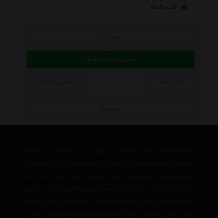
کلیه کالاها
جستجو
نمایش جزئیات کالاها
چاپ لیست
خروجی به Excel
جستجو
فروشگاه اینترنتی هایپر خودرو به عنوان یکی از بزرگترین مرجع های
تخصصی در زمینه خودرو می باشد که با عرضه متنوع ترین محصولات
خودرو و لوازم جانبی خودرو در ایران توانسته است علاوه بر ایجاد یک
بانک کامل و جامع ، یک مرجع تخصصی فروش آنلاین اینترنتی در ایران
نیز باشد وعلاوه بر مزیت های فوق، نسبت به تمام رقبای خود مزیت های
ویژه ی دیگری همچون ارائه جدیدترین و بهترین قیمت روز بازار، تحویل