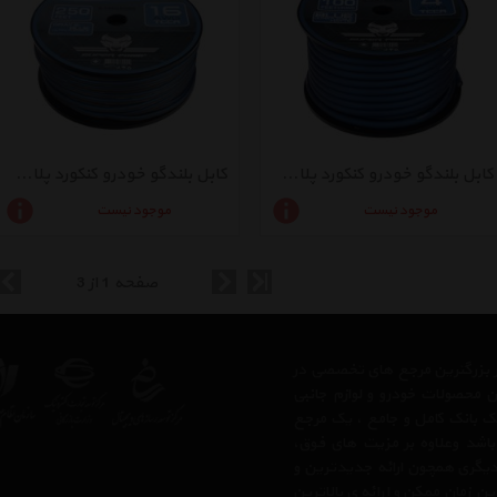
کابل بلندگو خودرو کنکورد پلاس مدل S-4G100BL
کابل بلندگو خودرو کنکورد پلاس مدل S-16G250BG
موجود نیست
موجود نیست
صفحه 1 از 3
 از بزرگترین مرجع های تخصصی در
ن محصولات خودرو و لوازم جانبی
 یک بانک کامل و جامع ، یک مرجع
 باشد وعلاوه بر مزیت های فوق،
دیگری همچون ارائه جدیدترین و
ن زمان ممکن و ارائه ی بالاترین