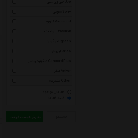
جی وی سی Jvc
سونی Sony
کنوود Kenwood
ویولینک Wavlink
یوگرین Ugreen
اوریکو Orico
کنکورد پلاس Concord Plus
انکر Anker
متفرقه Other
کالاهای موجود
کلیه کالاها
جستجو
نمایش لیست قیمت