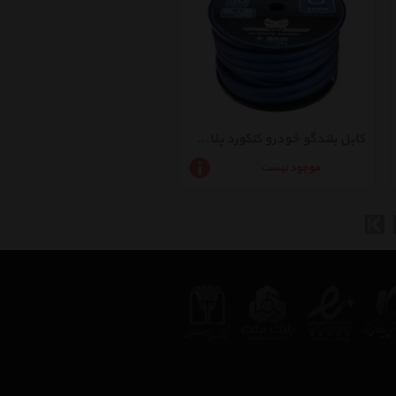
کابل بلندگو خودرو کنکورد پلاس مدل S-0G50BL
موجود نیست