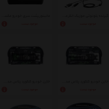
گیرنده بلوتوثی موزیک انکر مدل SoundSync A335
مانیتور پشت سری خودرو مکسیدر مدل MX-HR6309D
موجود نیست
موجود نیست
خازن خودرو کنکورد پلاس مدل B-503GF
خازن خودرو کنکورد پلاس مدل B-303GF
موجود نیست
موجود نیست