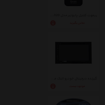
ریموت کنترل پایونیر مدل CD-R320
تماس بگیرید
گیرنده دیجیتال خودرو التک مدل AL-ACN6700
موجود نیست