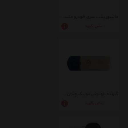
مانیتور پشت سری خودرو مکسیدر مدل MX-HR6307DD
تماس بگیرید
گیرنده بلوتوثی موزیک چیران مدل 960913
تماس بگیرید