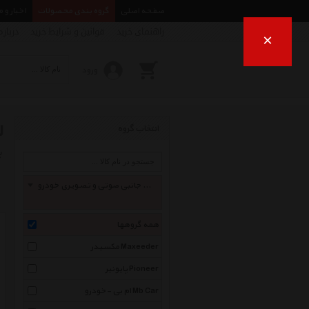
صفحه اصلی
گروه بندی محصولات
اخبار و 
راهنمای خرید
قوانین و شرایط خرید
درباره
×
ورود
ل
انتخاب گروه
ب
لوازم جانبی صوتی و تصویری خودرو Incar Accessories
همه گروهها
مکسیدر Maxeeder
پایونیر Pioneer
ام بی -خودرو Mb Car