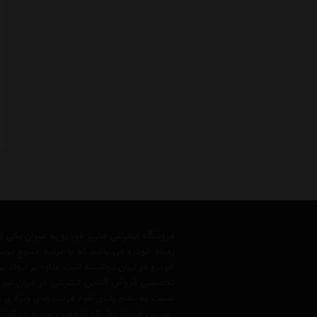
فروشگاه اینترنتی هایپر خودرو به عنوان یکی
زمینه خودرو می باشد که با عرضه متنوع تری
خودرو در ایران توانسته است علاوه بر ایجاد
تخصصی فروش آنلاین اینترنتی در ایران نیز
نسبت به تمام رقبای خود مزیت های ویژه ی 
بهترین قیمت روز بازار، تحویل سریع در کمتری