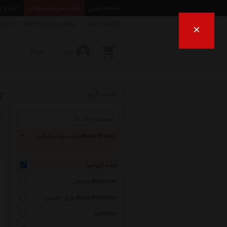
صفحه اصلی
گروه بندی محصولات
اخبار و 
راهنمای خرید
قوانین و شرایط خرید
درباره
×
ورود
ت
انتخاب گروه
ب
تیغه برف پاک کن Wiper Blade
همه گروهها
بولزوان Bullsone
بورگ جرمنی Burg Germany
هلا Hella