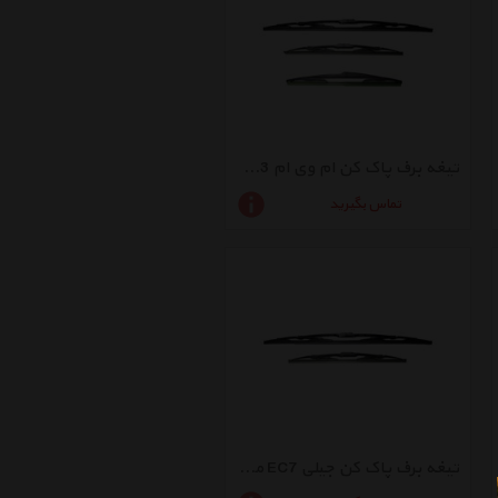
تیغه برف پاک کن ام وی ام X33 مدل T11-700
تماس بگیرید
تیغه برف پاک کن جیلی EC7 مدل GA13500