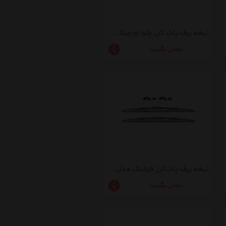
تیغه برف پاک کن جلو اورجینال مدل 6423L4 مناسب برای پژو206 و207
تماس بگیرید
تیغه برف پاک‌کن فرانتک مدل KIA450M مناسب برای پراید
تماس بگیرید