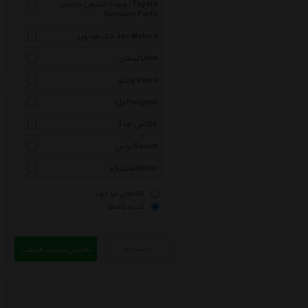
تویوتا جنیون پارتس Toyota
Genuine Parts
جک موتورز Jac Motors
لیفان Lifan
والئو Valeo
پژو Peugeot
اس اف آر Sfr
بوش Bosch
متفرقه Other
کالاهای موجود
کلیه کالاها
جستجو
نمایش لیست قیمت