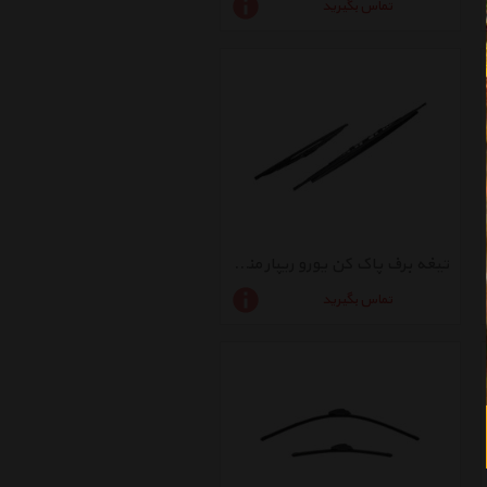
تماس بگیرید
تیغه برف پاک کن یورو ریپار مناسب برای پژو 206 و207
تماس بگیرید