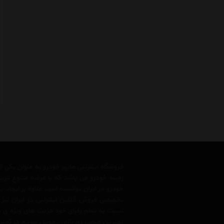
فروشگاه اینترنتی هایپر خودرو به عنوان یکی
زمینه خودرو می باشد که با عرضه متنوع تری
خودرو در ایران توانسته است علاوه بر ایجاد
تخصصی فروش آنلاین اینترنتی در ایران نیز
نسبت به تمام رقبای خود مزیت های ویژه ی 
بهترین قیمت روز بازار، تحویل سریع در کمتری