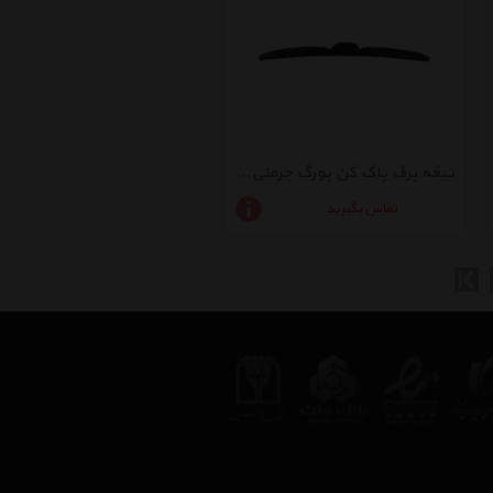
تیغه برف پاک کن بورگ جرمنی مدل Cluster 1032
تماس بگیرید