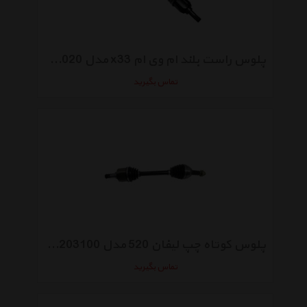
پلوس راست بلند ام وی ام x33 مدل T11-2203020
تماس بگیرید
پلوس کوتاه چپ لیفان 520 مدل LAL2203100
تماس بگیرید