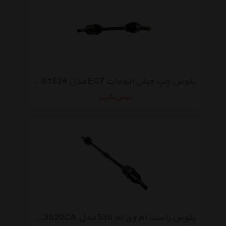
پلوس چپ جیلی اتومات EC7 مدل 1064001524
تماس بگیرید
پلوس راست ام وی ام 530 مدل A21-2203020CA