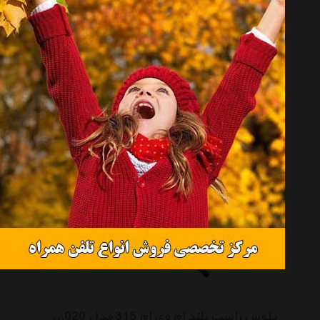
پلوس چپ کوتاه ام وی ام 110 3 سیلندر مدل S11-2203010EB
تماس بگیرید
پلوس راست بلند ام وی ام 315 مدل A13-2203020