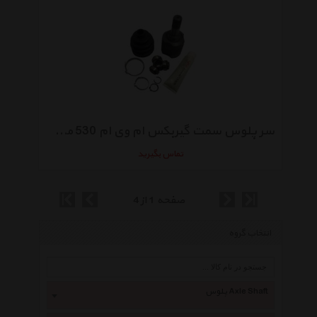
سر پلوس سمت گیربکس ام وی ام 530 مدل A21-XLB3AF2203030C
تماس بگیرید
صفحه 1 از 4
انتخاب گروه
پلوس Axle Shaft