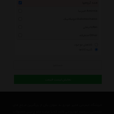
همه گروهها
امیرنیا Amirnia
اتومکانیک Automechanic
لیفان Lifan
متفرقه Other
کالاهای موجود
کلیه کالاها
جستجو
نمایش لیست قیمت
فروشگاه اینترنتی هایپر خودرو به عنوان یکی از بزرگترین مرجع های
تخصصی در زمینه خودرو می باشد که با عرضه متنوع ترین محصولات