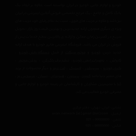
خودرو و لوازم جانبی خودرو در ایران توانسته است علاوه بر ایجاد یک
بانک کامل و جامع ، یک مرجع تخصصی فروش آنلاین اینترنتی در ایران
نیز باشد وعلاوه بر مزیت های فوق، نسبت به تمام رقبای خود مزیت های
ویژه ی دیگری همچون ارائه جدیدترین و بهترین قیمت روز بازار، تحویل
سریع در کمترین زمان ممکن و ارائه ی بالاترین سطح خدمات پس از
فروش در ایران می باشد. فروشگاه اینترنتی هایپر خودرو با هدف ارائه
جدید ترین
خودرو
و
موتور سیکلت
از قبیل
دستگاه پخش خودرو
،
کارواش
،
تجهیرات ایمنی خودرو
،
تیغه برف پاک کن
،
روغن موتور
،
باتری خودرو
،
سرسیلندر
،
لاستیک
،
لنت ترمز
و دیگر محصولات از برند
های معتبر دنیا مانند
کنوود
،
پرستون
،
هیوندای
،
نیسان
،
مرسدس بنز
،
کیا
با مجربترین مشاوران و کارشناسان در زمینه خودرو و لوازم جانبی و
مصرفی خودرو فعالیت می کند.
نشانی : ایران، تهران، دفتر مرکزی
ایمیل :
avan.network {at} gmail {dot} com
تلفن :
021 - 00000000
فکس :
021 - 00000000