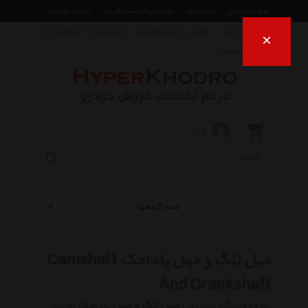
صفحه اصلی
ثبت تیکت
ثبت درخواست قیمت
لیست قیمت
راهنمای خرید
قوانین و شرایط خرید
درباره ما
ارتباط با ما
×
فروش اقساط
ورود
همه گروهها
میل لنگ و میل بادامک Camshaft
And Crankshaft
به فروشگاه اینترنتی
میل لنگ و میل بادامک
هایپر