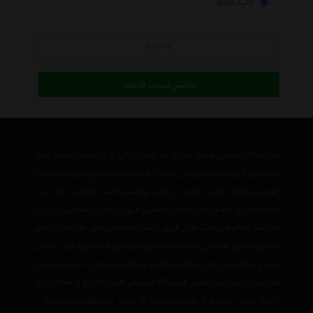
کلیه کالاها
جستجو
نمایش لیست قیمت
فروشگاه اینترنتی هایپر خودرو به عنوان یکی از بزرگترین مرجع های
تخصصی در زمینه خودرو می باشد که با عرضه متنوع ترین محصولات
خودرو و لوازم جانبی خودرو در ایران توانسته است علاوه بر ایجاد یک
بانک کامل و جامع ، یک مرجع تخصصی فروش آنلاین اینترنتی در ایران
نیز باشد وعلاوه بر مزیت های فوق، نسبت به تمام رقبای خود مزیت های
ویژه ی دیگری همچون ارائه جدیدترین و بهترین قیمت روز بازار، تحویل
سریع در کمترین زمان ممکن و ارائه ی بالاترین سطح خدمات پس از
فروش در ایران می باشد. فروشگاه اینترنتی هایپر خودرو با هدف ارائه
جدید ترین
خودرو
و
موتور سیکلت
از قبیل
دستگاه پخش خودرو
،