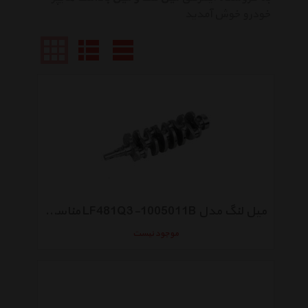
خودرو خوش آمدید
میل لنگ مدل LF481Q3-1005011B مناسب برای خودروهای لیفان
موجود نیست