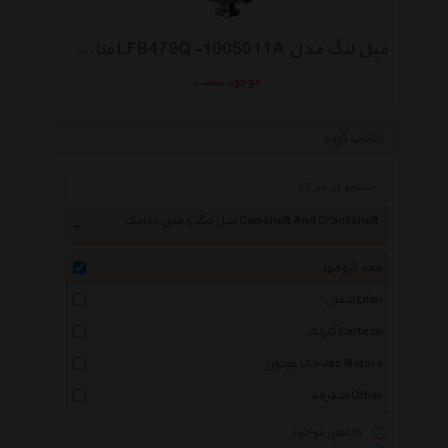
میل لنگ مدل LFB479Q-1005011A مناسب برای خودروهای لیفان
موجود نیست
انتخاب گروه
میل لنگ و میل بادامک Camshaft And Crankshaft
همه گروهها
لیفان Lifan
کارتک Cartech
جک موتورز Jac Motors
متفرقه Other
کالاهای موجود