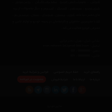
کارواش
،
تجهیرات ایمنی خودرو
،
تیغه برف پاک کن
،
روغن موتور
،
باتری خودرو
،
سرسیلندر
،
لاستیک
،
لنت ترمز
و دیگر محصولات از برند
های معتبر دنیا مانند
کنوود
،
پرستون
،
هیوندای
،
نیسان
،
مرسدس بنز
،
کیا
با مجربترین مشاوران و کارشناسان در زمینه خودرو و لوازم جانبی و
مصرفی خودرو فعالیت می کند.
نشانی : ایران، تهران، دفتر مرکزی
ایمیل :
avan.network {at} gmail {dot} com
تلفن :
021 - 00000000
فکس :
021 - 00000000
راهنمای خرید
حفظ حریم خصوصی
قوانین و شرایط خرید
عضویت در خبرنامه
درباره ما
ارتباط با ما
شرایط فروش
هایپر خودرو