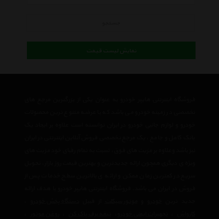
جستجو
نمایش لیست قیمت
فروشگاه اینترنتی هایپر خودرو به عنوان یکی از بزرگترین مرجع های
تخصصی در زمینه خودرو می باشد که با عرضه متنوع ترین محصولات
خودرو و لوازم جانبی خودرو در ایران توانسته است علاوه بر ایجاد یک
بانک کامل و جامع ، یک مرجع تخصصی فروش آنلاین اینترنتی در ایران
نیز باشد وعلاوه بر مزیت های فوق، نسبت به تمام رقبای خود مزیت های
ویژه ی دیگری همچون ارائه جدیدترین و بهترین قیمت روز بازار، تحویل
سریع در کمترین زمان ممکن و ارائه ی بالاترین سطح خدمات پس از
فروش در ایران می باشد. فروشگاه اینترنتی هایپر خودرو با هدف ارائه
جدید ترین
خودرو
و
موتور سیکلت
از قبیل
دستگاه پخش خودرو
،
کارواش
،
تجهیرات ایمنی خودرو
،
تیغه برف پاک کن
،
روغن موتور
،