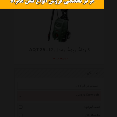
کارواش بوش مدل AQT 35-12
موجود نیست
انتخاب گروه
کارواش Carwash
همه گروهها
ماکیتا Makita