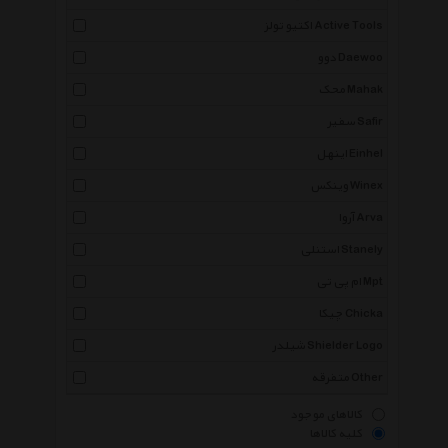
اکتیو تولز Active Tools
دوو Daewoo
محک Mahak
سفیر Safir
اینهل Einhel
وینکس Winex
آروا Arva
استنلی Stanely
ام پی تی Mpt
چیکا Chicka
شیلدر Shielder Logo
متفرقه Other
کالاهای موجود
کلیه کالاها