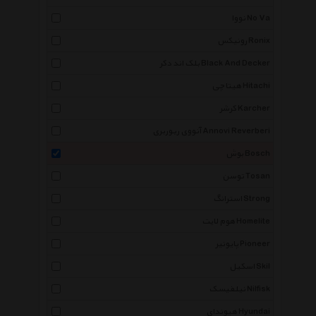
نووا No Va
رونیکس Ronix
بلک اند دکر Black And Decker
هیتاچی Hitachi
کرشر Karcher
آنووی ریوربری Annovi Reverberi
بوش Bosch
توسن Tosan
استرانگ Strong
هوم لایت Homelite
پایونیر Pioneer
اسکیل Skil
نیلفیسک Nilfisk
هیوندای Hyundai