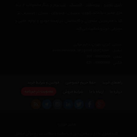
باتری خودرو
،
سرسیلندر
،
لاستیک
،
لنت ترمز
و دیگر محصولات از برند
های معتبر دنیا مانند
کنوود
،
پرستون
،
هیوندای
،
نیسان
،
مرسدس بنز
،
کیا
با مجربترین مشاوران و کارشناسان در زمینه خودرو و لوازم جانبی و
مصرفی خودرو فعالیت می کند.
نشانی : ایران، تهران، دفتر مرکزی
ایمیل :
avan.network {at} gmail {dot} com
تلفن :
021 - 00000000
فکس :
021 - 00000000
راهنمای خرید
حفظ حریم خصوصی
قوانین و شرایط خرید
عضویت در خبرنامه
درباره ما
ارتباط با ما
شرایط فروش
هایپر خودرو
کلیه حقوق مادی و معنوی این وب سایت و مطالب مندرج در آن متعلق