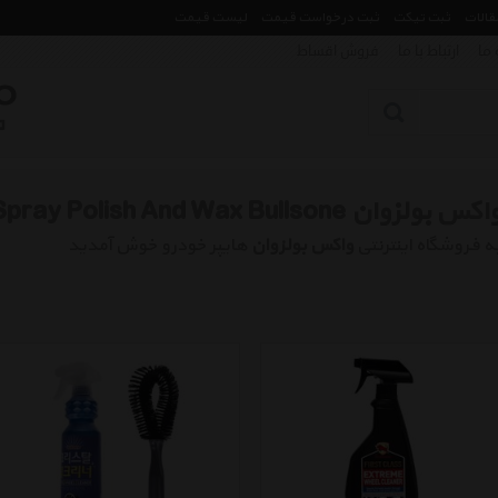
مقالات
ثبت تیکت
ثبت درخواست قیمت
لیست قیمت
 ما
ارتباط با ما
فروش اقساط
کس بولزوان Car Wash Spray Polish And Wax Bullsone
ه فروشگاه اینترنتی
واکس بولزوان
هایپر خودرو خوش آمدید