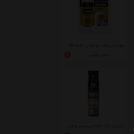
پولیش بدنه بولزوان حجم 100 گرم
تماس بگیرید
اسپری پاک کننده برچسب و قیر بولزوان مدل 125385 حجم 400 میلی لیتر