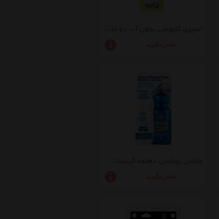
اسپری کارواش بدون آب دو منظوره بولزوان مدل ZPKG-83736-222 حجم 550 میلی لیتر
تماس بگیرید
واکس پوشش دهنده کریستال بولزوان حجم 300 میلی لیتر
تماس بگیرید