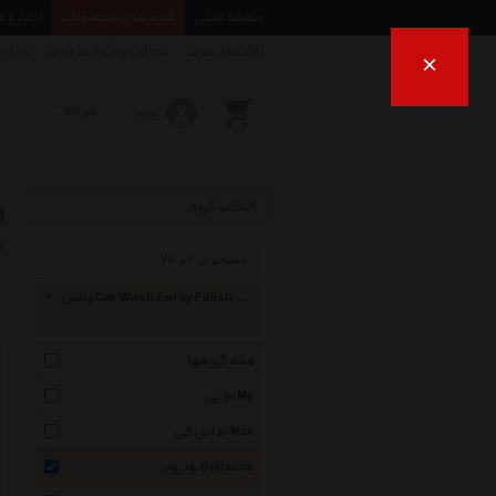
صفحه اصلی
گروه بندی محصولات
اخبار و 
راهنمای خرید
قوانین و شرایط خرید
درباره
×
ورود
وا
انتخاب گروه
ب
واکس Car Wash Spray Polish And Wax
همه گروهها
ام پی Mp
ام اس کی Msk
بولزوان Bullsone