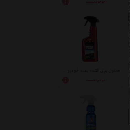
موجود نیست
محلول براق کننده بدنه خودرو بولزوان مدل High Gloss Detailer
موجود نیست