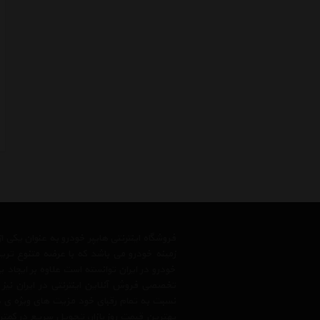
فروشگاه اینترنتی هایپر خودرو به عنوان یکی
زمینه خودرو می باشد که با عرضه متنوع تری
خودرو در ایران توانسته است علاوه بر ایجاد
تخصصی فروش آنلاین اینترنتی در ایران نیز
نسبت به تمام رقبای خود مزیت های ویژه ی 
بهترین قیمت روز بازار، تحویل سریع در کمتری