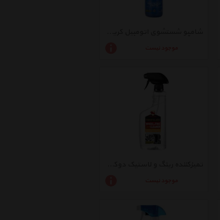
شامپو شستشوی اتومبیل کریستال بولزوان حجم 500 میلی لیتر
موجود نیست
تمیزکننده رینگ و لاستیک دوکاره بولزوان مدل First Class حجم 550 میلی لیتر
موجود نیست