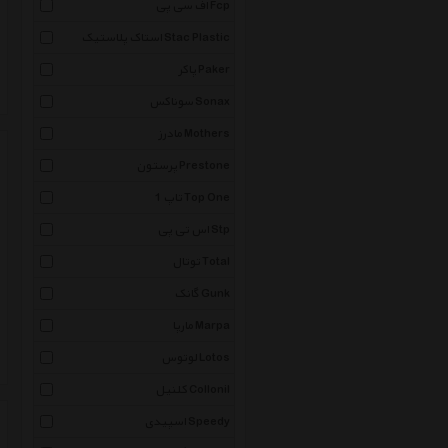
اف سی پی Fcp
استاک پلاستیک Stac Plastic
پاکر Paker
سوناکس Sonax
مادرز Mothers
پرستون Prestone
تاپ 1 Top One
اس تی پی Stp
توتال Total
گانک Gunk
مارپا Marpa
لوتوس Lotos
کلنیل Collonil
اسپیدی Speedy