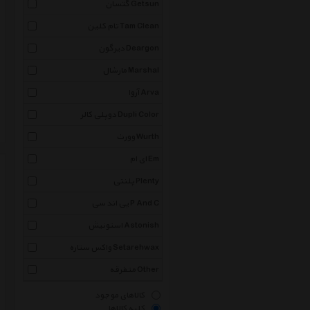
گتسان Getsun
تام کلین Tam Clean
دیرگون Deargon
مارشال Marshal
آروا Arva
دوپلی کالر Dupli Color
وورث Wurth
ای ام Em
پلنتی Plenty
پی اند سی P And C
استونیش Astonish
واکس ستاره Setarehwax
متفرقه Other
کالاهای موجود
کلیه کالاها