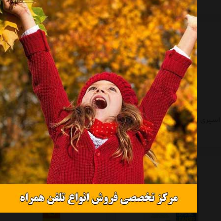
موجود نیست
موجود نیست
اسپری زنجیر چرخ خودرو بولزوان سری RainOK حجم 400 میلی لیتر
تمیزکننده و لوسیون بولزوان مخصوص چرم حجم 300 میلی لیتر
موجود نیست
موجود نیست