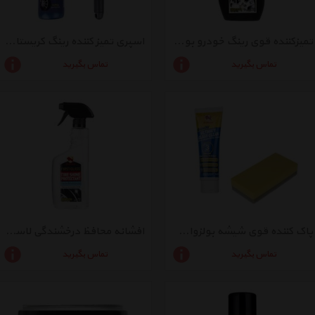
تمیزکننده قوی رینگ خودرو بولزوان سری First Class حجم 600 میلی لیتر
اسپری تمیز کننده رینگ کریستال بولزوان مدل ZPKG-81393-001 ظرفیت 450 میلی لیتر
تماس بگیرید
تماس بگیرید
پاک کننده قوی شیشه بولزوان سری RainOK حجم 150 گرم
افشانه محافظ درخشندگی لاستیک بولزوان حجم 550 میلی لیتر
تماس بگیرید
تماس بگیرید