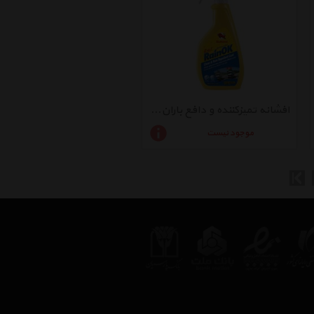
افشانه تمیزکننده و دافع باران 2 کاره بولزوان سری RainOK حجم 500 میلی لیتر
موجود نیست