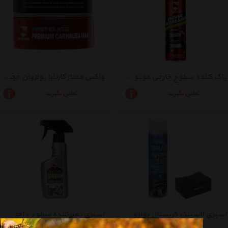
پاک کننده سطوح خارجی موتور بولزوان 550 میلی لیتر
واکس ممتاز کارنابا بولزوان حجم 260 گرم
تماس بگیرید
تماس بگیرید
اسپری لاستیک کریستال بولزوان مدل 206831 حجم 350 میلی لیتر
اسپری تمیزکننده سطوح داخلی خودرو بولزوان مدل 206046 حجم 300 میلی لیتر