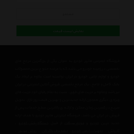
جستجو
نمایش لیست قیمت
فروشگاه اینترنتی هایپر خودرو به عنوان یکی از بزرگترین مرجع های
تخصصی در زمینه خودرو می باشد که با عرضه متنوع ترین محصولات
خودرو و لوازم جانبی خودرو در ایران توانسته است علاوه بر ایجاد یک
بانک کامل و جامع ، یک مرجع تخصصی فروش آنلاین اینترنتی در ایران
نیز باشد وعلاوه بر مزیت های فوق، نسبت به تمام رقبای خود مزیت های
ویژه ی دیگری همچون ارائه جدیدترین و بهترین قیمت روز بازار، تحویل
سریع در کمترین زمان ممکن و ارائه ی بالاترین سطح خدمات پس از
فروش در ایران می باشد. فروشگاه اینترنتی هایپر خودرو با هدف ارائه
جدید ترین
خودرو
و
موتور سیکلت
از قبیل
دستگاه پخش خودرو
،
کارواش
،
تجهیرات ایمنی خودرو
،
تیغه برف پاک کن
،
روغن موتور
،