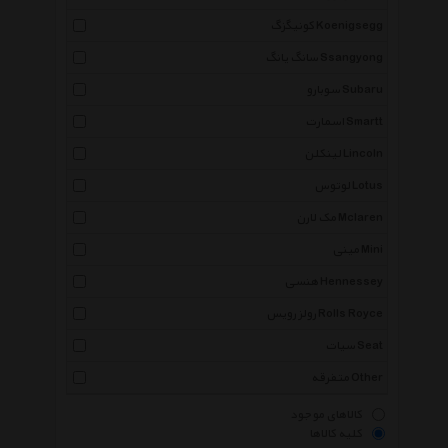
کونیگزگ Koenigsegg
سانگ یانگ Ssangyong
سوبارو Subaru
اسمارت Smartt
لینکلن Lincoln
لوتوس Lotus
مک لارن Mclaren
مینی Mini
هنسی Hennessey
رولز رویس Rolls Royce
سیات Seat
متفرقه Other
کالاهای موجود
کلیه کالاها