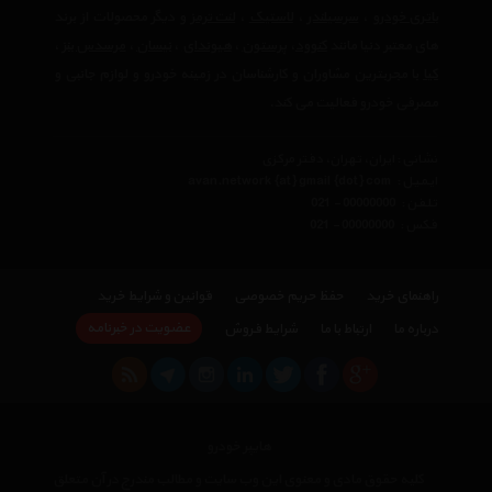
باتری خودرو
،
سرسیلندر
،
لاستیک
،
لنت ترمز
و دیگر محصولات از برند
های معتبر دنیا مانند
کنوود
،
پرستون
،
هیوندای
،
نیسان
،
مرسدس بنز
،
کیا
با مجربترین مشاوران و کارشناسان در زمینه خودرو و لوازم جانبی و
مصرفی خودرو فعالیت می کند.
نشانی : ایران، تهران، دفتر مرکزی
ایمیل :
avan.network {at} gmail {dot} com
تلفن :
021 - 00000000
فکس :
021 - 00000000
راهنمای خرید
حفظ حریم خصوصی
قوانین و شرایط خرید
عضویت در خبرنامه
درباره ما
ارتباط با ما
شرایط فروش
هایپر خودرو
کلیه حقوق مادی و معنوی این وب سایت و مطالب مندرج در آن متعلق