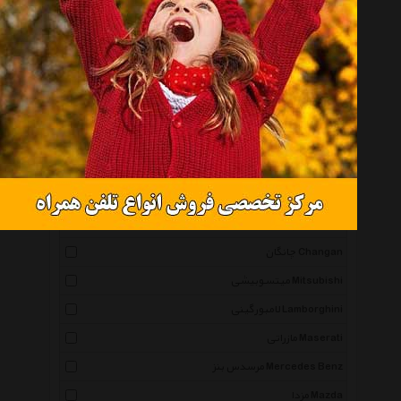
هیوندای Hyundai
بی ام دبلیو Bmw
ام وی ام Mvm
کیا Kia
نیسان Nissan
ام جی Mg
تویوتا Toyota
سایپا Saipa
چانگان Changan
میتسوبیشی Mitsubishi
لامبورگینی Lamborghini
مازراتی Maserati
مرسدس بنز Mercedes Benz
مزدا Mazda