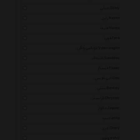
جیلی Geely
راین Rayen
هایما Haima
فورد Ford
فولکس واگن Volkswagen
کادیلاک Caddilac
فیسکر Fisker
جی ام سی Gmc
بنتلی Bentley
کرایسلر Chrysler
جگوار Jaguar
جیپ Jeep
چری Chery
ولوو Volvo