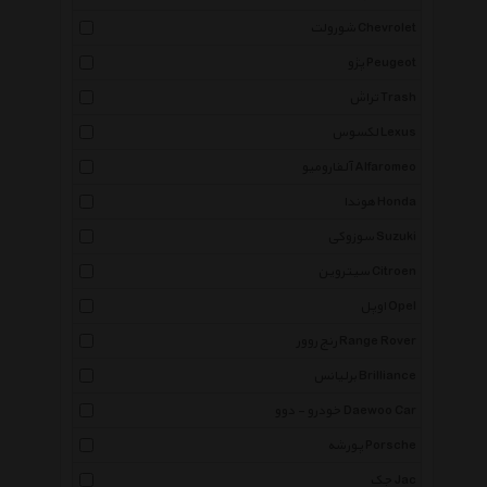
شورولت Chevrolet
پژو Peugeot
تراش Trash
لکسوس Lexus
آلفارومیو Alfaromeo
هوندا Honda
سوزوکی Suzuki
سیتروین Citroen
اوپل Opel
رنج روور Range Rover
برلیانس Brilliance
خودرو - دوو Daewoo Car
پورشه Porsche
جک Jac