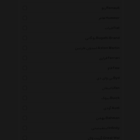
رنو Renault
هامر Hummer
فیات Fiat
بوگاتی Bugatti Brand
استون مارتین Aston Martin
فراری Ferrari
فاو Faw
بی وای دی Byd
لیفان Lifan
بیوک Buick
آودی Audi
بهمن Bahman
اینفینیتی Infinity
گریت وال Great Wal