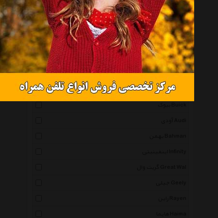
بوگاتی Bugatti Brand
استون مارتین Aston Martin
فراری Ferrari
فاو Faw
بی وای دی Byd
لیفان Lifan
بیوک Buick
آودی Audi
بهمن Bahman
اینفینیتی Infinity
گریت وال Great Wal
جیلی Geely
راین Rayen
هایما Haima