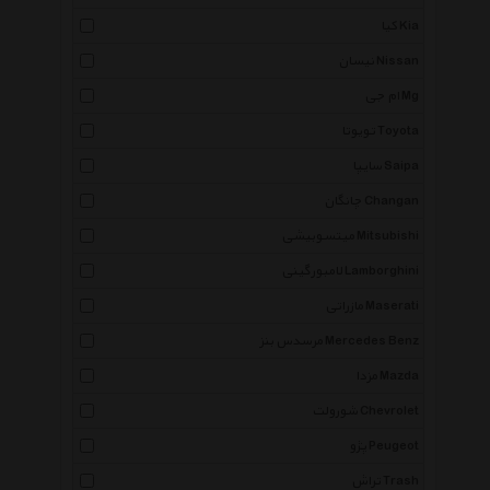
کیا Kia
نیسان Nissan
ام جی Mg
تویوتا Toyota
سایپا Saipa
چانگان Changan
میتسوبیشی Mitsubishi
لامبورگینی Lamborghini
مازراتی Maserati
مرسدس بنز Mercedes Benz
مزدا Mazda
شورولت Chevrolet
پژو Peugeot
تراش Trash