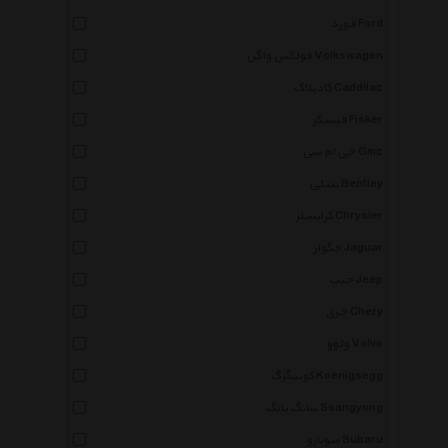
فورد Ford
فولکس واگن Volkswagen
کادیلاک Caddilac
فیسکر Fisker
جی ام سی Gmc
بنتلی Bentley
کرایسلر Chrysler
جگوار Jaguar
جیپ Jeep
چری Chery
ولوو Volvo
کونیگزگ Koenigsegg
سانگ یانگ Ssangyong
سوبارو Subaru