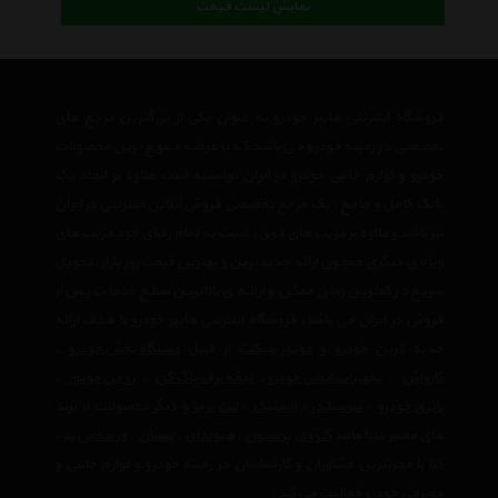
نمایش لیست قیمت
فروشگاه اینترنتی هایپر خودرو به عنوان یکی از بزرگترین مرجع های
تخصصی در زمینه خودرو می باشد که با عرضه متنوع ترین محصولات
خودرو و لوازم جانبی خودرو در ایران توانسته است علاوه بر ایجاد یک
بانک کامل و جامع ، یک مرجع تخصصی فروش آنلاین اینترنتی در ایران
نیز باشد وعلاوه بر مزیت های فوق، نسبت به تمام رقبای خود مزیت های
ویژه ی دیگری همچون ارائه جدیدترین و بهترین قیمت روز بازار، تحویل
سریع در کمترین زمان ممکن و ارائه ی بالاترین سطح خدمات پس از
فروش در ایران می باشد. فروشگاه اینترنتی هایپر خودرو با هدف ارائه
جدید ترین
خودرو
و
موتور سیکلت
از قبیل
دستگاه پخش خودرو
،
کارواش
،
تجهیرات ایمنی خودرو
،
تیغه برف پاک کن
،
روغن موتور
،
باتری خودرو
،
سرسیلندر
،
لاستیک
،
لنت ترمز
و دیگر محصولات از برند
های معتبر دنیا مانند
کنوود
،
پرستون
،
هیوندای
،
نیسان
،
مرسدس بنز
،
کیا
با مجربترین مشاوران و کارشناسان در زمینه خودرو و لوازم جانبی و
مصرفی خودرو فعالیت می کند.