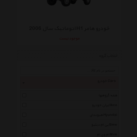
خودرو هامر H1 اتوماتیک سال 2006
موجود نیست
انتخاب گروه
خودرو Cars
همه گروهها
ایران خودرو Ikco
هیوندای Hyundai
بی ام دبلیو Bmw
ام وی ام Mvm