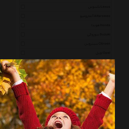
لکسوس Lexus
آلفارومیو Alfaromeo
هوندا Honda
سوزوکی Suzuki
سیتروین Citroen
اوپل Opel
رنج روور Range Rover
برلیانس Brilliance
خودرو - دوو Daewoo Car
پورشه Porsche
جک Jac
رنو Renault
هامر Hummer
فیات Fiat