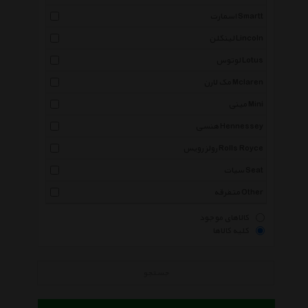
اسمارت Smartt
لینکلن Lincoln
لوتوس Lotus
مک لارن Mclaren
مینی Mini
هنسی Hennessey
رولز رویس Rolls Royce
سیات Seat
متفرقه Other
کالاهای موجود
کلیه کالاها
جستجو