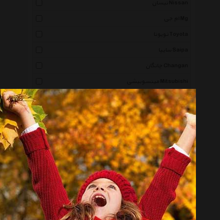
نیسان Nissan
ام جی Mg
تویوتا Toyota
سایپا Saipa
چانگان Changan
میتسوبیشی Mitsubishi
لامبورگینی Lamborghini
مازراتی Maserati
مرسدس بنز Mercedes Benz
مزدا Mazda
شورولت Chevrolet
پژو Peugeot
تراش Trash
لکسوس Lexus