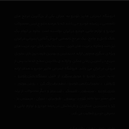
فروشگاه اینترنتی هایپر خودرو به عنوان یکی از بزرگترین مرجع های
تخصصی در زمینه خودرو می باشد که با عرضه متنوع ترین محصولات
خودرو و لوازم جانبی خودرو در ایران توانسته است علاوه بر ایجاد یک
بانک کامل و جامع ، یک مرجع تخصصی فروش آنلاین اینترنتی در ایران
نیز باشد وعلاوه بر مزیت های فوق، نسبت به تمام رقبای خود مزیت های
ویژه ی دیگری همچون ارائه جدیدترین و بهترین قیمت روز بازار، تحویل
سریع در کمترین زمان ممکن و ارائه ی بالاترین سطح خدمات پس از
فروش در ایران می باشد. فروشگاه اینترنتی هایپر خودرو با هدف ارائه
جدید ترین
خودرو
و
موتور سیکلت
از قبیل
دستگاه پخش خودرو
،
کارواش
،
تجهیرات ایمنی خودرو
،
تیغه برف پاک کن
،
روغن موتور
،
باتری خودرو
،
سرسیلندر
،
لاستیک
،
لنت ترمز
و دیگر محصولات از برند
های معتبر دنیا مانند
کنوود
،
پرستون
،
هیوندای
،
نیسان
،
مرسدس بنز
،
کیا
با مجربترین مشاوران و کارشناسان در زمینه خودرو و لوازم جانبی و
مصرفی خودرو فعالیت می کند.
نشانی : ایران، تهران، دفتر مرکزی