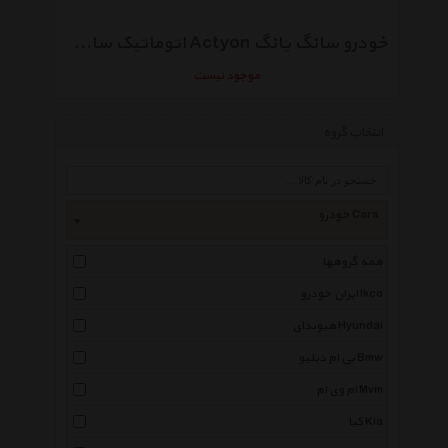
خودرو سانگ یانگ Actyon اتوماتیک سال 2016
موجود نیست
انتخاب گروه
خودرو Cars
همه گروهها
ایران خودرو Ikco
هیوندای Hyundai
بی ام دبلیو Bmw
ام وی ام Mvm
کیا Kia