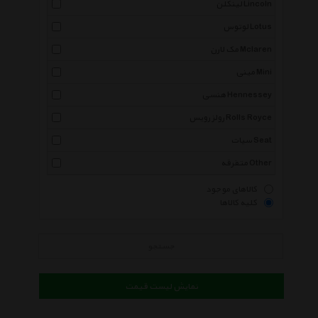
لینکلن Lincoln
لوتوس Lotus
مک لارن Mclaren
مینی Mini
هنسی Hennessey
رولز رویس Rolls Royce
سیات Seat
متفرقه Other
کالاهای موجود
کلیه کالاها
جستجو
نمایش لیست قیمت