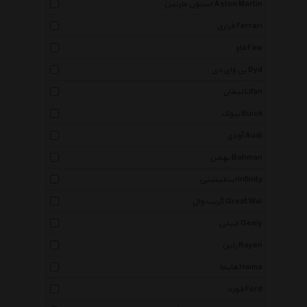
استون مارتین Aston Martin
فراری Ferrari
فاو Faw
بی وای دی Byd
لیفان Lifan
بیوک Buick
آودی Audi
بهمن Bahman
اینفینیتی Infinity
گریت وال Great Wal
جیلی Geely
راین Rayen
هایما Haima
فورد Ford