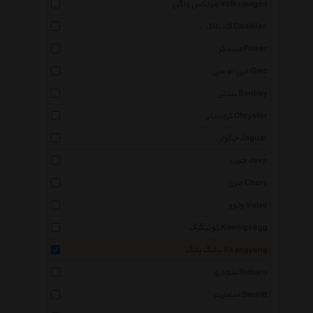
فولکس واگن Volkswagen
کادیلاک Caddilac
فیسکر Fisker
جی ام سی Gmc
بنتلی Bentley
کرایسلر Chrysler
جگوار Jaguar
جیپ Jeep
چری Chery
ولوو Volvo
کونیگزگ Koenigsegg
سانگ یانگ Ssangyong
سوبارو Subaru
اسمارت Smartt