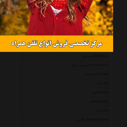
آلفارومیو Alfaromeo
هوندا Honda
سوزوکی Suzuki
سیتروین Citroen
اوپل Opel
رنج روور Range Rover
برلیانس Brilliance
خودرو - دوو Daewoo Car
پورشه Porsche
جک Jac
رنو Renault
هامر Hummer
فیات Fiat
بوگاتی Bugatti Brand