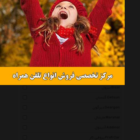
بولزوان Bullsone
اف سی پی Fcp
سوناکس Sonax
پرستون Prestone
تاپ 1 Top One
توتال Total
گانک Gunk
مارپا Marpa
بیزول Bizol
گتسان Getsun
دیرگون Deargon
مارشال Marshal
آدینول Addinol
پروفی کار Profi Car