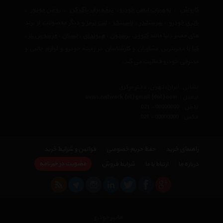
کارواش
،
تجهیرات ایمنی خودرو
،
تیغه برف پاک کن
،
روغن موتور
،
باتری خودرو
،
سرسیلندر
،
لاستیک
،
لنت ترمز
و دیگر محصولات از برند
های معتبر دنیا مانند
کنوود
،
پرستون
،
هیوندای
،
نیسان
،
مرسدس بنز
،
کیا
با مجربترین مشاوران و کارشناسان در زمینه خودرو و لوازم جانبی و
مصرفی خودرو فعالیت می کند.
نشانی : ایران، تهران، دفتر مرکزی
ایمیل :
avan.network {at} gmail {dot} com
تلفن :
021 - 00000000
فکس :
021 - 00000000
راهنمای خرید
حفظ حریم خصوصی
قوانین و شرایط خرید
عضویت در خبرنامه
درباره ما
ارتباط با ما
شرایط فروش
هایپر خودرو