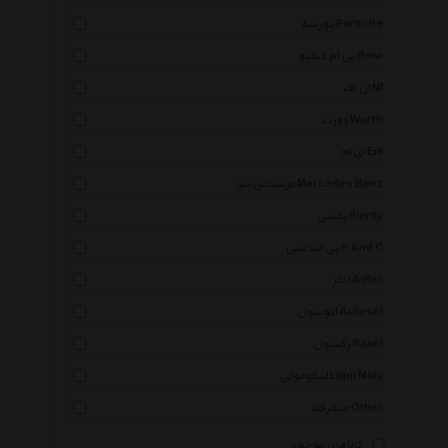
پورشه Porsche
بی ام دبلیو Bmw
ان اف Nf
وورث Wurth
ای ام Em
مرسدس بنز Mercedes Benz
پلنتی Plenty
پی اند سی P And C
ادلر Adler
اتوسول Autosol
رکسول Raxol
لیکومولی Liqui Moly
متفرقه Other
کالاهای موجود