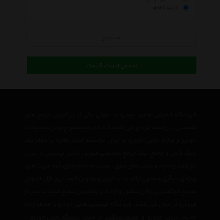
کلیه کالاها
جستجو
نمایش لیست قیمت
فروشگاه اینترنتی هایپر خودرو به عنوان یکی از بزرگترین مرجع های
تخصصی در زمینه خودرو می باشد که با عرضه متنوع ترین محصولات
خودرو و لوازم جانبی خودرو در ایران توانسته است علاوه بر ایجاد یک
بانک کامل و جامع ، یک مرجع تخصصی فروش آنلاین اینترنتی در ایران
نیز باشد وعلاوه بر مزیت های فوق، نسبت به تمام رقبای خود مزیت های
ویژه ی دیگری همچون ارائه جدیدترین و بهترین قیمت روز بازار، تحویل
سریع در کمترین زمان ممکن و ارائه ی بالاترین سطح خدمات پس از
فروش در ایران می باشد. فروشگاه اینترنتی هایپر خودرو با هدف ارائه
جدید ترین
خودرو
و
موتور سیکلت
از قبیل
دستگاه پخش خودرو
،