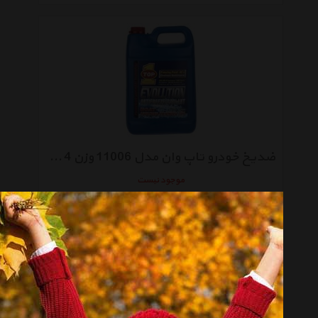
ضدیخ خودرو تاپ وان مدل 11006 وزن 4 کیلوگرم
موجود نیست
انتخاب گروه
مکمل سوخت Car Oil And Fuel Additive
همه گروهها