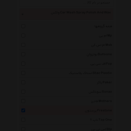
واکس Car Wash Spray Polish And Wax
همه گروهها
ام پی Mp
ام اس کی Msk
بولزوان Bullsone
اف سی پی Fcp
استاک پلاستیک Stac Plastic
پاکر Paker
سوناکس Sonax
مادرز Mothers
پرستون Prestone
تاپ 1 Top One
اس تی پی Stp