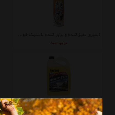
اسپری تمیز کننده و براق کننده لاستیک خودرو پرستون مدل 3B1 Tire Treatment حجم 500 میلی لیتر
موجود نیست
محلول شیشه شوی خودرو پرستون مدل Deluxe 3in1 حجم 3.78 لیتر
موجود نیست