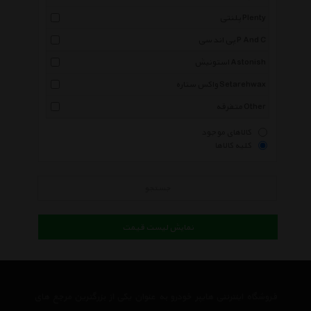
پلنتی Plenty
پی اند سی P And C
استونیش Astonish
واکس ستاره Setarehwax
متفرقه Other
کالاهای موجود
کلیه کالاها
جستجو
نمایش لیست قیمت
فروشگاه اینترنتی هایپر خودرو به عنوان یکی از بزرگترین مرجع های