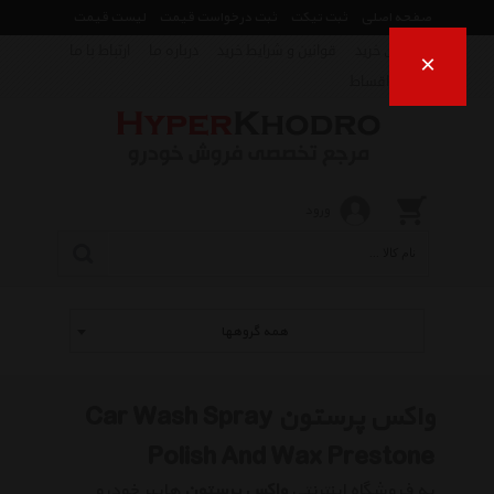
صفحه اصلی
ثبت تیکت
ثبت درخواست قیمت
لیست قیمت
راهنمای خرید
قوانین و شرایط خرید
درباره ما
ارتباط با ما
×
فروش اقساط
ورود
همه گروهها
واکس پرستون Car Wash Spray
Polish And Wax Prestone
به فروشگاه اینترنتی
واکس پرستون
هایپر خودرو