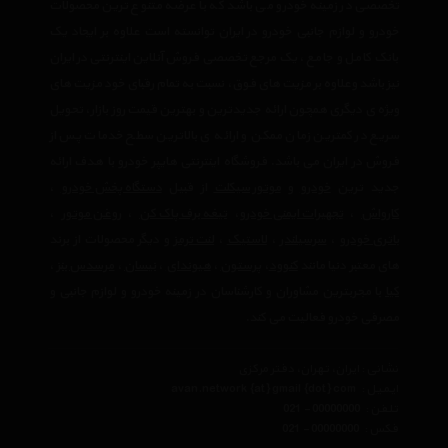
تخصصی در زمینه خودرو می باشد که با عرضه متنوع ترین محصولات
خودرو و لوازم جانبی خودرو در ایران توانسته است علاوه بر ایجاد یک
بانک کامل و جامع ، یک مرجع تخصصی فروش آنلاین اینترنتی در ایران
نیز باشد وعلاوه بر مزیت های فوق، نسبت به تمام رقبای خود مزیت های
ویژه ی دیگری همچون ارائه جدیدترین و بهترین قیمت روز بازار، تحویل
سریع در کمترین زمان ممکن و ارائه ی بالاترین سطح خدمات پس از
فروش در ایران می باشد. فروشگاه اینترنتی هایپر خودرو با هدف ارائه
جدید ترین
خودرو
و
موتور سیکلت
از قبیل
دستگاه پخش خودرو
،
کارواش
،
تجهیرات ایمنی خودرو
،
تیغه برف پاک کن
،
روغن موتور
،
باتری خودرو
،
سرسیلندر
،
لاستیک
،
لنت ترمز
و دیگر محصولات از برند
های معتبر دنیا مانند
کنوود
،
پرستون
،
هیوندای
،
نیسان
،
مرسدس بنز
،
کیا
با مجربترین مشاوران و کارشناسان در زمینه خودرو و لوازم جانبی و
مصرفی خودرو فعالیت می کند.
نشانی : ایران، تهران، دفتر مرکزی
ایمیل :
avan.network {at} gmail {dot} com
تلفن :
021 - 00000000
فکس :
021 - 00000000