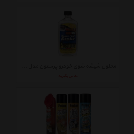
محلول شیشه شوی خودرو پرستون مدل Booster De-Ice Additive حجم 458 میلی لیتر
تماس بگیرید