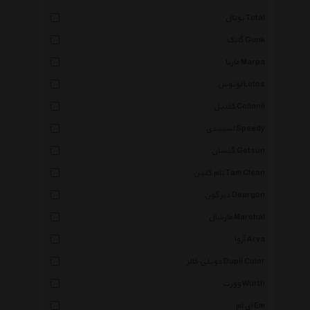
توتال Total
گانک Gunk
مارپا Marpa
لوتوس Lotos
کلنیل Collonil
اسپیدی Speedy
گتسان Getsun
تام کلین Tam Clean
دیرگون Deargon
مارشال Marshal
آروا Arva
دوپلی کالر Dupli Color
وورث Wurth
ای ام Em