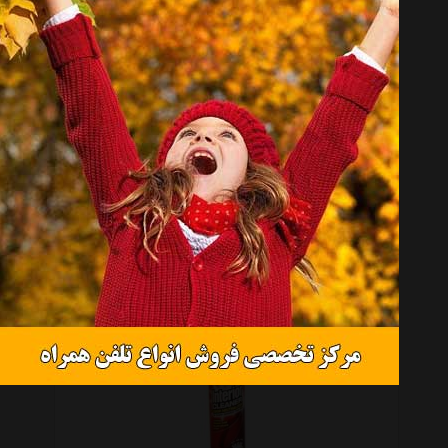
محلول شیشه شوی خودرو پرستون مدل BugWash حجم 3.78 لیتر
موجود نیست