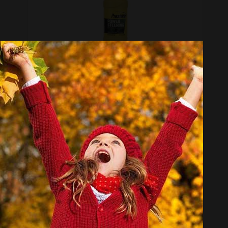
روغن هیدرولیک آسیایی خودرو پرستون مدل 4357 حجم 355 میلی لیتر
موجود نیست
انتخاب گروه
روغن هیدرولیک Hydraulic Oil
همه گروهها
پرستون Prestone
توتال Total
متفرقه Other