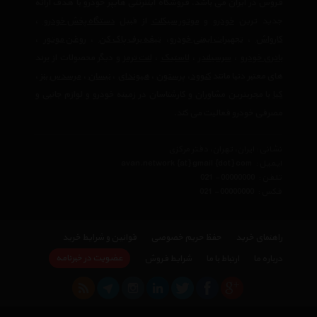
فروش در ایران می باشد. فروشگاه اینترنتی هایپر خودرو با هدف ارائه
جدید ترین
خودرو
و
موتور سیکلت
از قبیل
دستگاه پخش خودرو
،
کارواش
،
تجهیرات ایمنی خودرو
،
تیغه برف پاک کن
،
روغن موتور
،
باتری خودرو
،
سرسیلندر
،
لاستیک
،
لنت ترمز
و دیگر محصولات از برند
های معتبر دنیا مانند
کنوود
،
پرستون
،
هیوندای
،
نیسان
،
مرسدس بنز
،
کیا
با مجربترین مشاوران و کارشناسان در زمینه خودرو و لوازم جانبی و
مصرفی خودرو فعالیت می کند.
نشانی : ایران، تهران، دفتر مرکزی
ایمیل :
avan.network {at} gmail {dot} com
تلفن :
021 - 00000000
فکس :
021 - 00000000
راهنمای خرید
حفظ حریم خصوصی
قوانین و شرایط خرید
عضویت در خبرنامه
درباره ما
ارتباط با ما
شرایط فروش