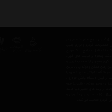
 از بزرگترین مرجع های تخصصی در
ن محصولات خودرو و لوازم جانبی
 یک بانک کامل و جامع ، یک مرجع
 باشد وعلاوه بر مزیت های فوق،
دیگری همچون ارائه جدیدترین و
ن زمان ممکن و ارائه ی بالاترین
وشگاه اینترنتی هایپر خودرو با
لت
از قبیل
دستگاه پخش خودرو
،
ک کن
،
روغن موتور
،
باتری خودرو
ت از برند های معتبر دنیا مانند
بنز
،
کیا
با مجربترین مشاوران و
رفی خودرو فعالیت می کند.