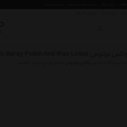
مقالات
ثبت تیکت
ثبت درخواست قیمت
لیست قیمت
 ما
ارتباط با ما
فروش اقساط
اکس لوتوس Car Wash Spray Polish And Wax Lotos
ه فروشگاه اینترنتی
واکس لوتوس
هایپر خودرو خوش آمدید