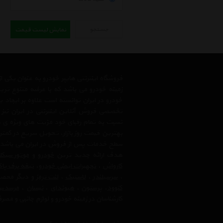
جستجو
نمایش لیست قیمت
فروشگاه اینترنتی هایپر خودرو به عنوان یکی
زمینه خودرو می باشد که با عرضه متنوع تری
خودرو در ایران توانسته است علاوه بر ایجاد
تخصصی فروش آنلاین اینترنتی در ایران نیز
نسبت به تمام رقبای خود مزیت های ویژه ی 
بهترین قیمت روز بازار، تحویل سریع در کمتری
سطح خدمات پس از فروش در ایران می باشد. فر
هدف ارائه جدید ترین
خودرو
و
موتور سیک
کارواش
،
تجهیرات ایمنی خودرو
،
تیغه برف پا
،
سرسیلندر
،
لاستیک
،
لنت ترمز
و دیگر محصولا
کنوود
،
پرستون
،
هیوندای
،
نیسان
،
مرسدس 
کارشناسان در زمینه خودرو و لوازم جانبی و مص