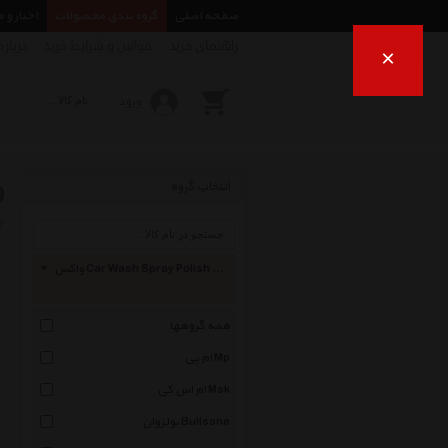
صفحه اصلی
گروه بندی محصولات
اخبار و 
راهنمای خرید
قوانین و شرایط خرید
درباره
×
ورود
و
انتخاب گروه
ب
واکس Car Wash Spray Polish And Wax
همه گروهها
ام پی Mp
ام اس کی Msk
بولزوان Bullsone