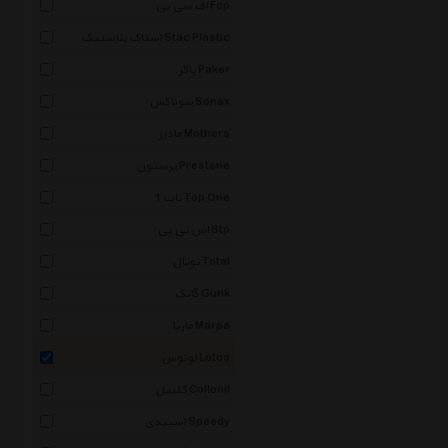
اف سی پی Fcp
استاک پلاستیک Stac Plastic
پاکر Paker
سوناکس Sonax
مادرز Mothers
پرستون Prestone
تاپ 1 Top One
اس تی پی Stp
توتال Total
گانک Gunk
مارپا Marpa
لوتوس Lotos
کلنیل Collonil
اسپیدی Speedy