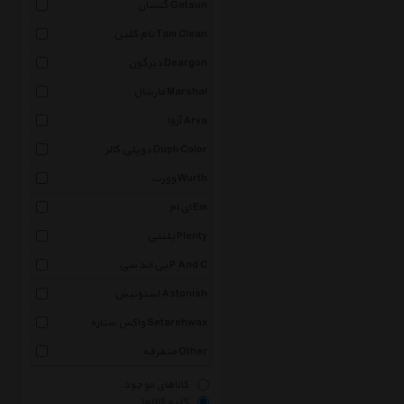
گتسان Getsun
تام کلین Tam Clean
دیرگون Deargon
مارشال Marshal
آروا Arva
دوپلی کالر Dupli Color
وورث Wurth
ای ام Em
پلنتی Plenty
پی اند سی P And C
استونیش Astonish
واکس ستاره Setarehwax
متفرقه Other
کالاهای موجود
کلیه کالاها