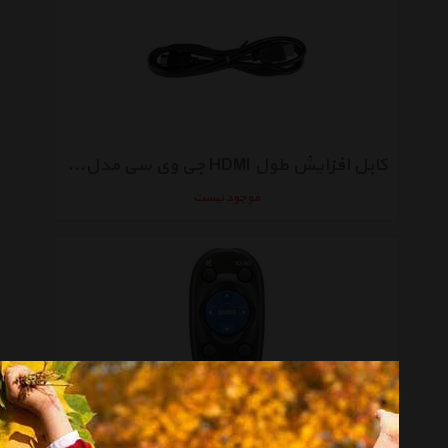
کابل افزایش طول HDMI جی وی سی مدل KS-U60
موجود نیست
ریموت کنترل جی وی سی مدل RM-RK52P