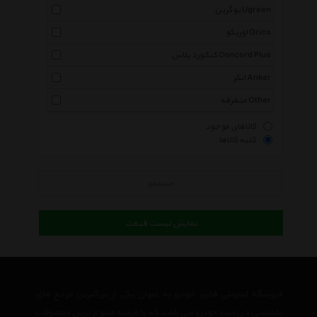
یوگرین Ugreen
اوریکو Orico
کنکورد پلاس Concord Plus
انکر Anker
متفرقه Other
کالاهای موجود
کلیه کالاها
جستجو
نمایش لیست قیمت
فروشگاه اینترنتی هایپر خودرو به عنوان یکی از بزرگترین مرجع های
تخصصی در زمینه خودرو می باشد که با عرضه متنوع ترین محصولات