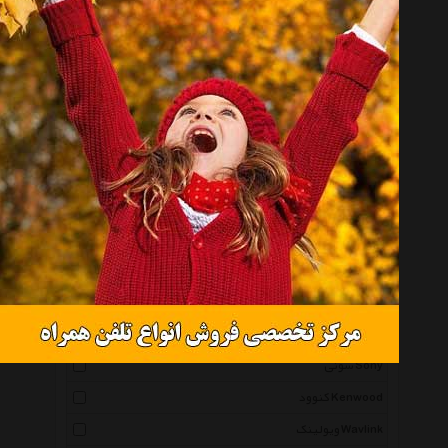
موجود نیست
انتخاب گروه
لوازم جانبی صوتی و تصویری خودرو Incar Accessories
همه گروهها
مکسیدر Maxeeder
پایونیر Pioneer
ام بی -خودرو Mb Car
جی وی سی Jvc
سونی Sony
کنوود Kenwood
ویولینک Wavlink