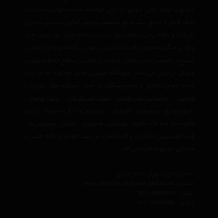
خودرو و لوازم جانبی خودرو در ایران توانسته است علاوه بر ایجاد یک
بانک کامل و جامع ، یک مرجع تخصصی فروش آنلاین اینترنتی در ایران
نیز باشد وعلاوه بر مزیت های فوق، نسبت به تمام رقبای خود مزیت های
ویژه ی دیگری همچون ارائه جدیدترین و بهترین قیمت روز بازار، تحویل
سریع در کمترین زمان ممکن و ارائه ی بالاترین سطح خدمات پس از
فروش در ایران می باشد. فروشگاه اینترنتی هایپر خودرو با هدف ارائه
جدید ترین
خودرو
و
موتور سیکلت
از قبیل
دستگاه پخش خودرو
،
کارواش
،
تجهیرات ایمنی خودرو
،
تیغه برف پاک کن
،
روغن موتور
،
باتری خودرو
،
سرسیلندر
،
لاستیک
،
لنت ترمز
و دیگر محصولات از برند
های معتبر دنیا مانند
کنوود
،
پرستون
،
هیوندای
،
نیسان
،
مرسدس بنز
،
کیا
با مجربترین مشاوران و کارشناسان در زمینه خودرو و لوازم جانبی و
مصرفی خودرو فعالیت می کند.
نشانی : ایران، تهران، دفتر مرکزی
ایمیل :
avan.network {at} gmail {dot} com
تلفن :
021 - 00000000
فکس :
021 - 00000000