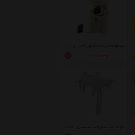
مجموعه درجه شناور داخل باک خودرو شبستری مدل FSXU753 هفت درجه مناسب برای پژو 405
موجود نیست
درب پمپ سوخت شبستری مدل FSXU705 صفر درجه مناسب برای پژو 405