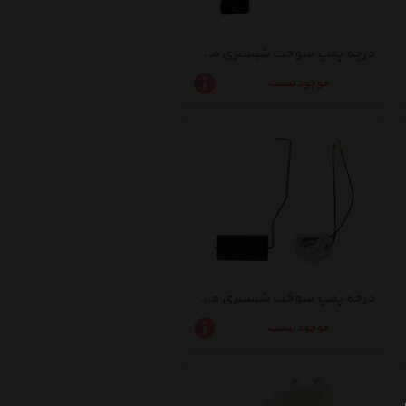
درجه پمپ سوخت شبستری مدل FSP009
موجود نیست
درجه پمپ سوخت شبستری مدل FSXU711 مناسب برای پژو 405
موجود نیست