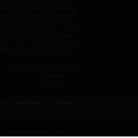
نسبت به تمام رقبای خود مزیت های ویژه ی 
بهترین قیمت روز بازار، تحویل سریع در کمتری
سطح خدمات پس از فروش در ایران می باشد. فر
هدف ارائه جدید ترین
خودرو
و
موتور سیک
کارواش
،
تجهیرات ایمنی خودرو
،
تیغه برف پا
،
سرسیلندر
،
لاستیک
،
لنت ترمز
و دیگر محصولا
کنوود
،
پرستون
،
هیوندای
،
نیسان
،
مرسدس 
کارشناسان در زمینه خودرو و لوازم جانبی و مص
نشانی : ایران، تهران، دفتر مرکزی
ایمیل :
avan.network {at} gmail {dot} com
تلفن :
021 - 00000000
فکس :
021 - 00000000
راهنمای خرید
حفظ حریم خصوصی
قوا
هایپر خودرو
|
کلیه حقوق مادی و معنوی این وب 