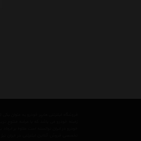
فروشگاه اینترنتی هایپر خودرو به عنوان یکی
زمینه خودرو می باشد که با عرضه متنوع تری
خودرو در ایران توانسته است علاوه بر ایجاد
تخصصی فروش آنلاین اینترنتی در ایران نیز