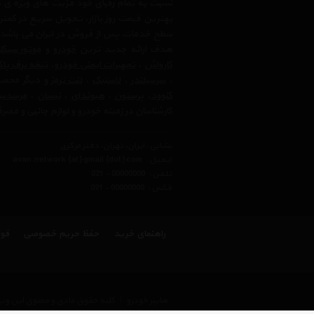
نسبت به تمام رقبای خود مزیت های ویژه ی 
بهترین قیمت روز بازار، تحویل سریع در کمتری
سطح خدمات پس از فروش در ایران می باشد. فر
هدف ارائه جدید ترین
خودرو
و
موتور سیک
کارواش
،
تجهیرات ایمنی خودرو
،
تیغه برف پا
،
سرسیلندر
،
لاستیک
،
لنت ترمز
و دیگر محصولا
کنوود
،
پرستون
،
هیوندای
،
نیسان
،
مرسدس 
کارشناسان در زمینه خودرو و لوازم جانبی و مص
نشانی : ایران، تهران، دفتر مرکزی
ایمیل :
avan.network {at} gmail {dot} com
تلفن :
021 - 00000000
فکس :
021 - 00000000
راهنمای خرید
حفظ حریم خصوصی
قوا
هایپر خودرو
|
کلیه حقوق مادی و معنوی این وب 