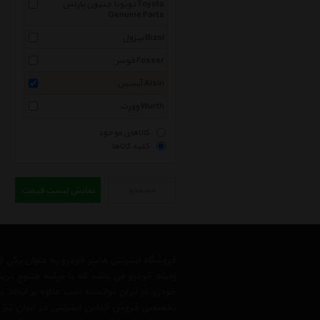
تویوتا جنیون پارتس Toyota
Genuine Parts
بیزول Bizol
فوسر Fosser
آیسین Aisin
وورث Wurth
کالاهای موجود
کلیه کالاها
جستجو
نمایش لیست قیمت
فروشگاه اینترنتی هایپر خودرو به عنوان یکی
زمینه خودرو می باشد که با عرضه متنوع تری
خودرو در ایران توانسته است علاوه بر ایجاد
تخصصی فروش آنلاین اینترنتی در ایران نیز