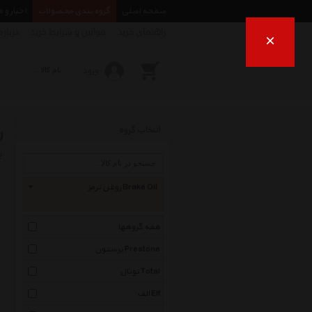
صفحه اصلی
گروه بندی محصولات
اخبار و 
راهنمای خرید
قوانین و شرایط خرید
درباره
×
ورود
ر
انتخاب گروه
ب
روغن ترمز Brake Oil
همه گروهها
پرستون Prestone
توتال Total
الف Elf