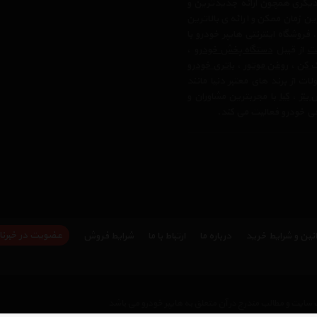
دیگری همچون ارائه جدیدترین و
ن زمان ممکن و ارائه ی بالاترین
وشگاه اینترنتی هایپر خودرو با
لت
از قبیل
دستگاه پخش خودرو
،
ک کن
،
روغن موتور
،
باتری خودرو
ت از برند های معتبر دنیا مانند
بنز
،
کیا
با مجربترین مشاوران و
رفی خودرو فعالیت می کند.
عضویت در خبرنا
نین و شرایط خرید
درباره ما
ارتباط با ما
شرایط فروش
سایت و مطالب مندرج در آن متعلق به هایپر خودرو می باشد