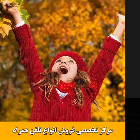
روغن ترمز خودرو آیسین مدل DOT4 ظرفیت 500 میلی لیتر
تماس بگیرید
 از بزرگترین مرجع های تخصصی در
ن محصولات خودرو و لوازم جانبی
 یک بانک کامل و جامع ، یک مرجع
 باشد وعلاوه بر مزیت های فوق،