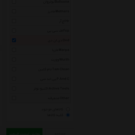
بولزوان Bullsone
مادرز Mothers
اچ آر Hr
اف سی پی Fcp
دی ان دی Dnd
مارپا Marpa
وورث Wurth
تام کلین Tam Clean
پی اند سی P And C
اکتیو تولز Active Tools
متفرقه Other
کالاهای موجود
کلیه کالاها
جستجو
نمایش لیست قیمت