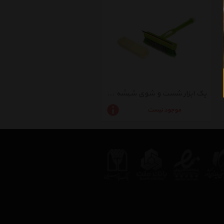
پک ابزار شست و شوی شیشه و خودرو دی ان دی مدل CWP
موجود نیست