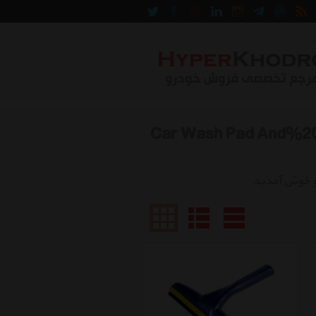
ت خودرو دی ان دی Car Wash Pad And%20 Napkin
و خوش آمدید