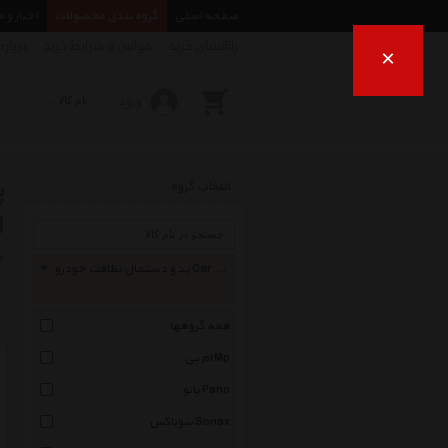
صفحه اصلی
گروه بندی محصولات
اخبار و 
راهنمای خرید
قوانین و شرایط خرید
درباره
×
ورود
انتخاب گروه
d
ب
پد و دستمال نظافت خودرو Car Wash Pad And%20 Napkin
همه گروهها
ام پی Mp
پانو Pano
سوناکس Sonax