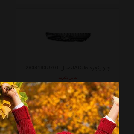
جلو پنجره JAC J5 مدل 2803190U701
تماس بگیرید