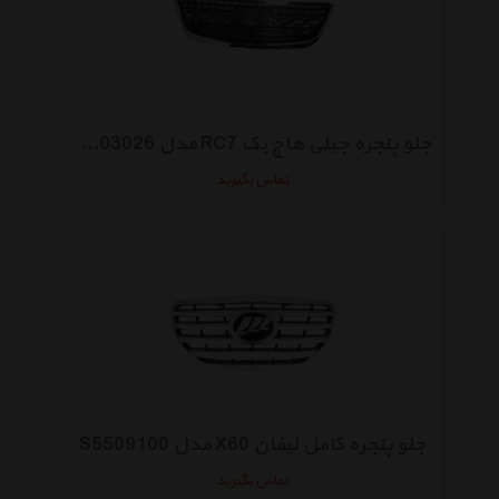
جلو پنجره جیلی هاچ بک RC7 مدل 1068003026
تماس بگیرید
جلو پنجره کامل لیفان X60 مدل S5509100
تماس بگیرید