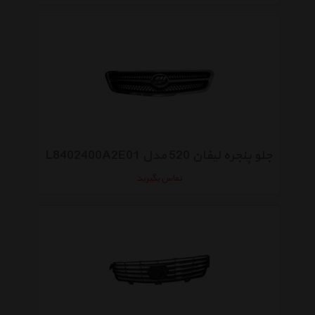
جلو پنجره لیفان 520 مدل L8402400A2E01
تماس بگیرید