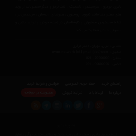
باتری خودرو
،
سرسیلندر
،
لاستیک
،
لنت ترمز
و دیگر محصولات از برند
های معتبر دنیا مانند
کنوود
،
پرستون
،
هیوندای
،
نیسان
،
مرسدس بنز
،
کیا
با مجربترین مشاوران و کارشناسان در زمینه خودرو و لوازم جانبی و
مصرفی خودرو فعالیت می کند.
نشانی : ایران، تهران، دفتر مرکزی
ایمیل :
avan.network {at} gmail {dot} com
تلفن :
021 - 00000000
فکس :
021 - 00000000
راهنمای خرید
حفظ حریم خصوصی
قوانین و شرایط خرید
عضویت در خبرنامه
درباره ما
ارتباط با ما
شرایط فروش
هایپر خودرو
کلیه حقوق مادی و معنوی این وب سایت و مطالب مندرج در آن متعلق