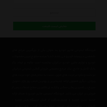
جستجو
نمایش لیست قیمت
فروشگاه اینترنتی هایپر خودرو به عنوان یکی از بزرگترین مرجع های
تخصصی در زمینه خودرو می باشد که با عرضه متنوع ترین محصولات
خودرو و لوازم جانبی خودرو در ایران توانسته است علاوه بر ایجاد یک
بانک کامل و جامع ، یک مرجع تخصصی فروش آنلاین اینترنتی در ایران
نیز باشد وعلاوه بر مزیت های فوق، نسبت به تمام رقبای خود مزیت های
ویژه ی دیگری همچون ارائه جدیدترین و بهترین قیمت روز بازار، تحویل
سریع در کمترین زمان ممکن و ارائه ی بالاترین سطح خدمات پس از
فروش در ایران می باشد. فروشگاه اینترنتی هایپر خودرو با هدف ارائه
جدید ترین
خودرو
و
موتور سیکلت
از قبیل
دستگاه پخش خودرو
،
کارواش
،
تجهیرات ایمنی خودرو
،
تیغه برف پاک کن
،
روغن موتور
،