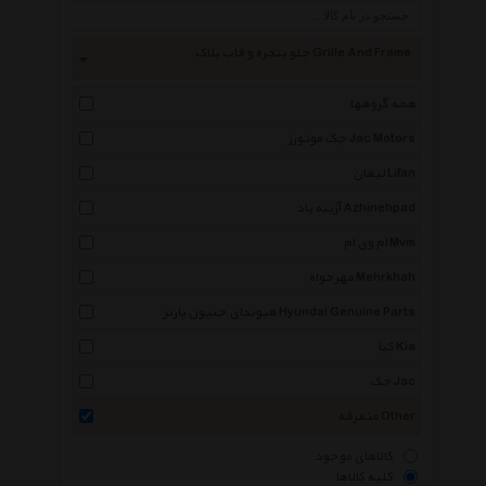
جلو پنجره و قاب پلاک Grille And Frame
همه گروهها
جک موتورز Jac Motors
لیفان Lifan
آژینه پاد Azhinehpad
ام وی ام Mvm
مهرخواه Mehrkhah
هیوندای جنیون پارتز Hyundai Genuine Parts
کیا Kia
جک Jac
متفرقه Other
کالاهای موجود
کلیه کالاها