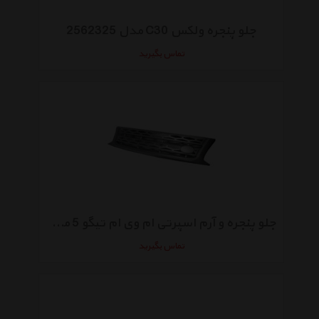
جلو پنجره ولکس C30 مدل 2562325
تماس بگیرید
جلو پنجره و آرم اسپرتی ام وی ام تیگو 5 مدل T21-8401020
تماس بگیرید