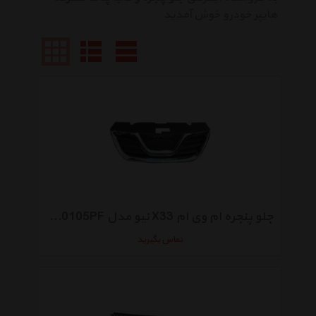
هایپر خودرو خوش آمدید
جلو پنجره ام وی ام X33 نیو مدل T11-840105PF
تماس بگیرید