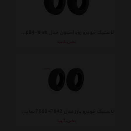
لاستیک خودرو روداستون مدل N5000 cp64-plus سایز 205/60R15 - دو حلقه
تماس بگیرید
لاستیک خودرو بارز مدل P660-P642 سایز 165/65R13 - دو حلقه
تماس بگیرید