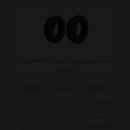
لاستیک خودرو کویر تایر مدل KB77 سایز 205/60R14 - دو حلقه
تماس بگیرید
صفحه 1 از 2
انتخاب گروه
لاستیک Tire