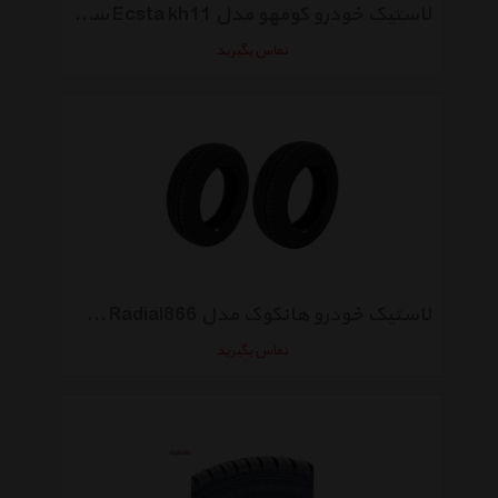
لاستیک خودرو کومهو مدل Ecsta kh11 سایز 205/60R15 - دو حلقه
تماس بگیرید
لاستیک خودرو هانکوک مدل Radial866 سایز 175/60R13 - دو حلقه
تماس بگیرید