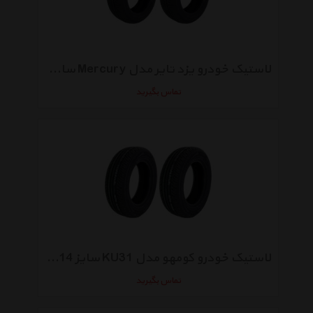
لاستیک خودرو یزد تایر مدل Mercury سایز 205/60R15 - دو حلقه
تماس بگیرید
لاستیک خودرو کومهو مدل KU31 سایز 185/65R14 - دو حلقه
تماس بگیرید