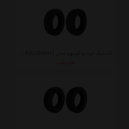
لاستیک خودرو کومهو مدل SOLUS KH17 سایز 185/65R15 - دو حلقه
تماس بگیرید