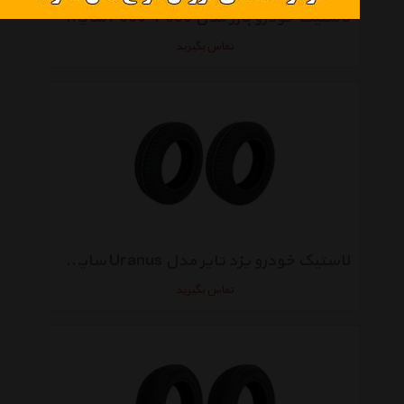
لاستیک خودرو بارز مدل P660-P650 سایز 175/60R13 - دو حلقه
تماس بگیرید
لاستیک خودرو یزد تایر مدل Uranus سایز 185/65R14 - دو حلقه
تماس بگیرید