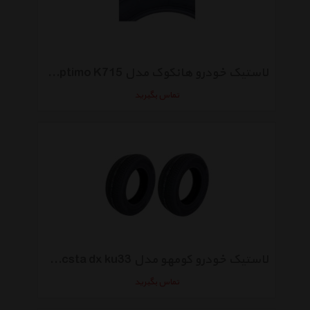
لاستیک خودرو هانکوک مدل Optimo K715 سایز 165/65R13 - دو حلقه
تماس بگیرید
لاستیک خودرو کومهو مدل Ecsta dx ku33 سایز 205/60R14 - دو حلقه
تماس بگیرید