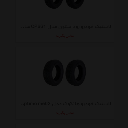
لاستیک خودرو روداستون مدل CP661 سایز 165/65R13 - دو حلقه
تماس بگیرید
لاستیک خودرو هانکوک مدل optimo me02 سایز 205/60R14 - دو حلقه
تماس بگیرید