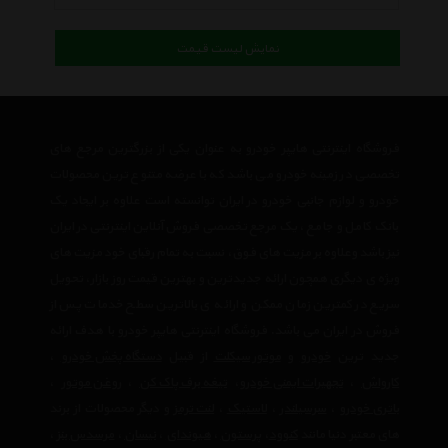
نمایش لیست قیمت
فروشگاه اینترنتی هایپر خودرو به عنوان یکی از بزرگترین مرجع های
تخصصی در زمینه خودرو می باشد که با عرضه متنوع ترین محصولات
خودرو و لوازم جانبی خودرو در ایران توانسته است علاوه بر ایجاد یک
بانک کامل و جامع ، یک مرجع تخصصی فروش آنلاین اینترنتی در ایران
نیز باشد وعلاوه بر مزیت های فوق، نسبت به تمام رقبای خود مزیت های
ویژه ی دیگری همچون ارائه جدیدترین و بهترین قیمت روز بازار، تحویل
سریع در کمترین زمان ممکن و ارائه ی بالاترین سطح خدمات پس از
فروش در ایران می باشد. فروشگاه اینترنتی هایپر خودرو با هدف ارائه
جدید ترین
خودرو
و
موتور سیکلت
از قبیل
دستگاه پخش خودرو
،
کارواش
،
تجهیرات ایمنی خودرو
،
تیغه برف پاک کن
،
روغن موتور
،
باتری خودرو
،
سرسیلندر
،
لاستیک
،
لنت ترمز
و دیگر محصولات از برند
های معتبر دنیا مانند
کنوود
،
پرستون
،
هیوندای
،
نیسان
،
مرسدس بنز
،