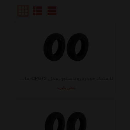
لاستیک خودرو روداستون مدل CP672 سایز 175/60R13 - دو حلقه
تماس بگیرید