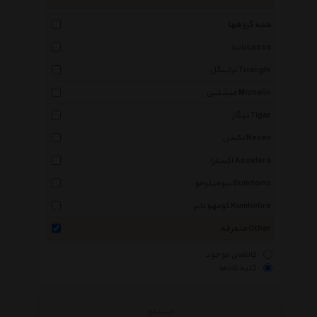
همه گروهها
لاسا Lassa
تراینگل Triangle
میشلین Michelin
تیگار Tigar
نکسن Nexen
اکسلرا Accelera
سومیتومو Sumitomo
کومهو تایر Kumhotire
متفرقه Other
کالاهای موجود
کلیه کالاها
جستجو