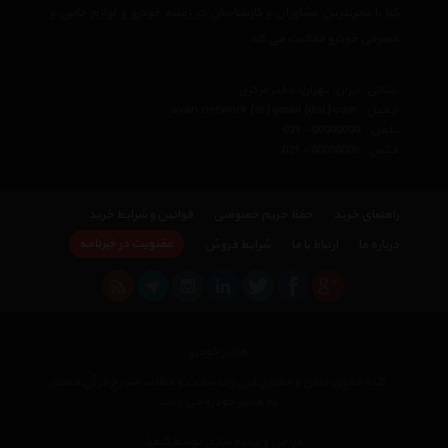
کیا
با مجربترین مشاوران و کارشناسان در زمینه خودرو و لوازم جانبی و
مصرفی خودرو فعالیت می کند.
نشانی : ایران، تهران، دفتر مرکزی
ایمیل :
avan.network {at} gmail {dot} com
تلفن :
021 - 00000000
فکس :
021 - 00000000
راهنمای خرید
حفظ حریم خصوصی
قوانین و شرایط خرید
عضویت در خبرنامه
درباره ما
ارتباط با ما
شرایط فروش
هایپر خودرو
کلیه حقوق مادی و معنوی این وب سایت و مطالب مندرج در آن متعلق
به هایپر خودرو می باشد
طراحی و پیاده سازی توسط کیمیا