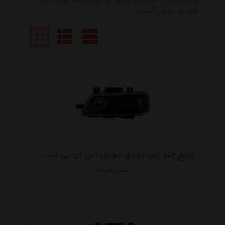
خودرو خوش آمدید
چراغ جلو چپ دودی خودرو اس ان تی مدل SNTSLXHBL مناسب برای پژو 405 SLX
تماس بگیرید