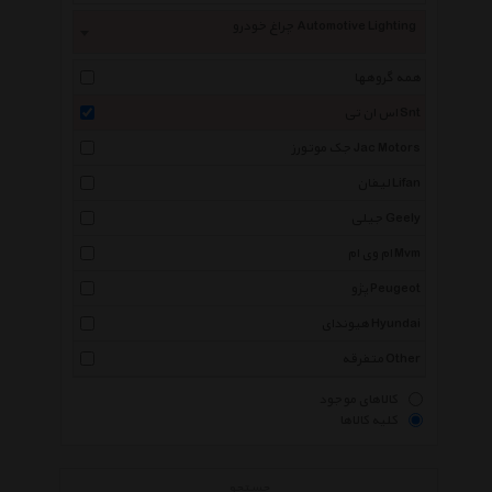
چراغ خودرو Automotive Lighting
همه گروهها
اس ان تی Snt
جک موتورز Jac Motors
لیفان Lifan
جیلی Geely
ام وی ام Mvm
پژو Peugeot
هیوندای Hyundai
متفرقه Other
کالاهای موجود
کلیه کالاها
جستجو