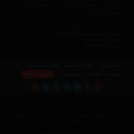
کیا
با مجربترین مشاوران و کارشناسان در زمینه خودرو و لوازم جانبی و
مصرفی خودرو فعالیت می کند.
نشانی : ایران، تهران، دفتر مرکزی
ایمیل :
avan.network {at} gmail {dot} com
تلفن :
021 - 00000000
فکس :
021 - 00000000
راهنمای خرید
حفظ حریم خصوصی
قوانین و شرایط خرید
عضویت در خبرنامه
درباره ما
ارتباط با ما
شرایط فروش
هایپر خودرو
کلیه حقوق مادی و معنوی این وب سایت و مطالب مندرج در آن متعلق
به هایپر خودرو می باشد
×
طراحی و پیاده سازی توسط کیمیا