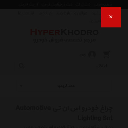
صفحه اصلی
ثبت تیکت
ثبت درخواست قیمت
لیست قیمت
راهنمای خرید
قوانین و شرایط خرید
درباره ما
ارتباط با ما
×
فروش اقساط
ورود
همه گروهها
چراغ خودرو اس ان تی Automotive
Lighting Snt
به فروشگاه اینترنتی
چراغ خودرو اس ان تی
هایپر