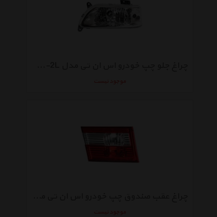
چراغ جلو چپ خودرو اس ان تی مدل SNTK31H-2L تنظیم دستی مناسب برای پراید 131
موجود نیست
چراغ عقب صندوق چپ خودرو اس ان تی مدل SNTSMLXTTL مناسب برای سمند
موجود نیست