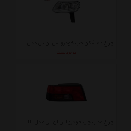
چراغ مه شکن چپ خودرو اس ان تی مدل SNTPSFL مناسب برای پژو پارس
موجود نیست
چراغ عقب چپ خودرو اس ان تی مدل SNTP405TL مناسب برای پژو 405