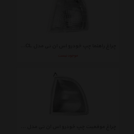
چراغ راهنما چپ خودرو اس ان تی مدل SNTP405CL مناسب برای پژو 405
موجود نیست
چراغ موقعیت چپ خودرو اس ان تی مدل SNTKGXCL مناسب برای پراید جی تی ایکس