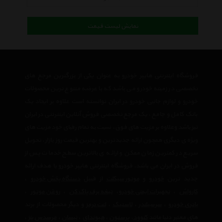
نمایش لیست قیمت
فروشگاه اینترنتی هایپر خودرو به عنوان یکی از بزرگترین مرجع های
تخصصی در زمینه خودرو می باشد که با عرضه متنوع ترین محصولات
خودرو و لوازم جانبی خودرو در ایران توانسته است علاوه بر ایجاد یک
بانک کامل و جامع ، یک مرجع تخصصی فروش آنلاین اینترنتی در ایران
نیز باشد وعلاوه بر مزیت های فوق، نسبت به تمام رقبای خود مزیت های
ویژه ی دیگری همچون ارائه جدیدترین و بهترین قیمت روز بازار، تحویل
سریع در کمترین زمان ممکن و ارائه ی بالاترین سطح خدمات پس از
فروش در ایران می باشد. فروشگاه اینترنتی هایپر خودرو با هدف ارائه
جدید ترین
خودرو
و
موتور سیکلت
از قبیل
دستگاه پخش خودرو
،
کارواش
،
تجهیرات ایمنی خودرو
،
تیغه برف پاک کن
،
روغن موتور
،
باتری خودرو
،
سرسیلندر
،
لاستیک
،
لنت ترمز
و دیگر محصولات از برند
های معتبر دنیا مانند
کنوود
،
پرستون
،
هیوندای
،
نیسان
،
مرسدس بنز
،