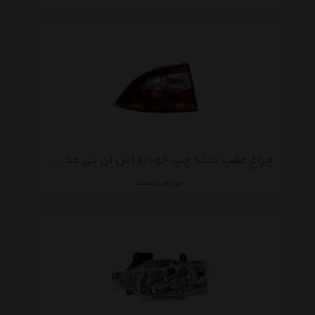
چراغ عقب بدنه چپ خودرو اس ان تی مدل SNTSMLXBTL مناسب برای سمند
موجود نیست