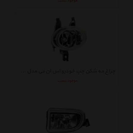
موجود نیست
چراغ مه شکن چپ خودرو اس ان تی مدل SNTP206FL مناسب برای پژو 206
موجود نیست