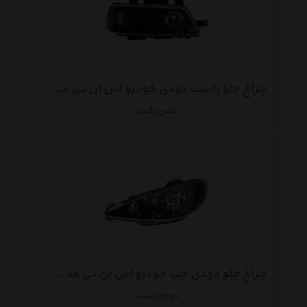
چراغ جلو راست دودی خودرو اس ان تی مدل SNTSLXHBR مناسب برای پژو 405 SLX
تماس بگیرید
چراغ جلو دودی چپ خودرو اس ان تی مدل SNTP206HBL مناسب برای پژو 206
موجود نیست