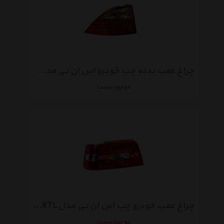
چراغ عقب بدنه چپ خودرو اس ان تی مدل SNTSMP2BTL مناسب برای سمند سورن
موجود نیست
چراغ عقب خودرو چپ اس ان تی مدلSNTSLXTL مناسب برای پژو 405SLX
موجود نیست