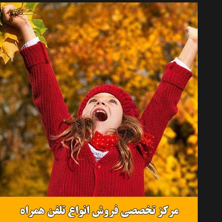
چراغ جلو چپ خودرو اس ان تی مدل SNTSMHL مناسب برای سمند
موجود نیست