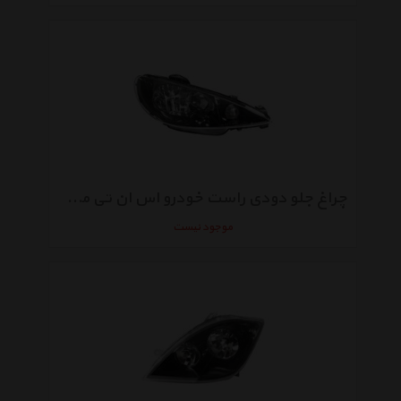
چراغ جلو دودی راست خودرو اس ان تی مدل SNTP206HBR مناسب برای پژو 206
موجود نیست