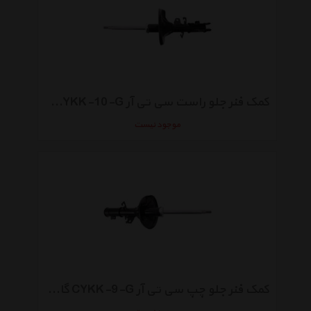
کمک فنر جلو راست سی تی آر CYKK-10-G گازی مناسب برای سراتو ال دی
موجود نیست
کمک فنر جلو چپ سی تی آر CYKK-9-G گازی مناسب برای سراتو ال دی