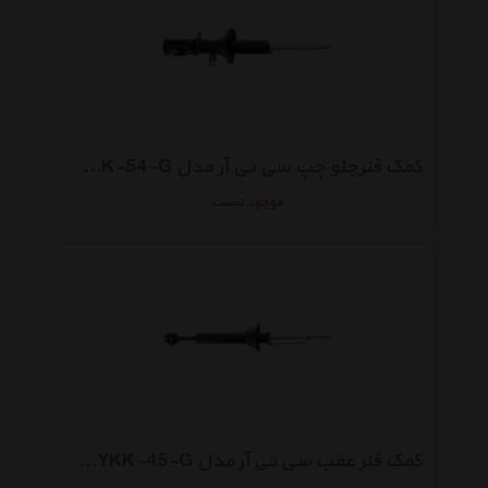
کمک فنرجلو چپ سی تی آر مدل CYKK-54-G گازی
موجود نیست
کمک فنر عقب سی تی آر مدل CYKK-45-G گازی مناسب برای پراید