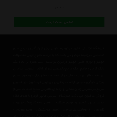
جستجو
نمایش لیست قیمت
فروشگاه اینترنتی هایپر خودرو به عنوان یکی از بزرگترین مرجع های
تخصصی در زمینه خودرو می باشد که با عرضه متنوع ترین محصولات
خودرو و لوازم جانبی خودرو در ایران توانسته است علاوه بر ایجاد یک
بانک کامل و جامع ، یک مرجع تخصصی فروش آنلاین اینترنتی در ایران
نیز باشد وعلاوه بر مزیت های فوق، نسبت به تمام رقبای خود مزیت های
ویژه ی دیگری همچون ارائه جدیدترین و بهترین قیمت روز بازار، تحویل
سریع در کمترین زمان ممکن و ارائه ی بالاترین سطح خدمات پس از
فروش در ایران می باشد. فروشگاه اینترنتی هایپر خودرو با هدف ارائه
جدید ترین
خودرو
و
موتور سیکلت
از قبیل
دستگاه پخش خودرو
،
کارواش
،
تجهیرات ایمنی خودرو
،
تیغه برف پاک کن
،
روغن موتور
،
باتری خودرو
،
سرسیلندر
،
لاستیک
،
لنت ترمز
و دیگر محصولات از برند