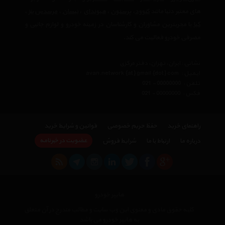
های معتبر دنیا مانند
کنوود
،
پرستون
،
هیوندای
،
نیسان
،
مرسدس بنز
،
کیا
با مجربترین مشاوران و کارشناسان در زمینه خودرو و لوازم جانبی و
مصرفی خودرو فعالیت می کند.
نشانی : ایران، تهران، دفتر مرکزی
ایمیل :
avan.network {at} gmail {dot} com
تلفن :
021 - 00000000
فکس :
021 - 00000000
راهنمای خرید
حفظ حریم خصوصی
قوانین و شرایط خرید
عضویت در خبرنامه
درباره ما
ارتباط با ما
شرایط فروش
هایپر خودرو
کلیه حقوق مادی و معنوی این وب سایت و مطالب مندرج در آن متعلق
به هایپر خودرو می باشد