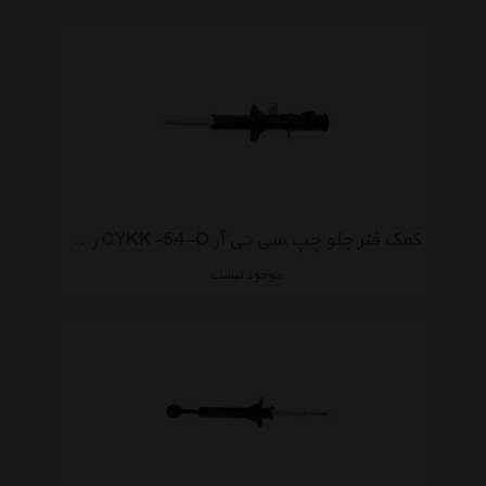
کمک فنر جلو چپ سی تی آر CYKK-54-O روغنی
موجود نیست