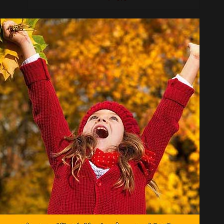
کمک فنر جلو چپ سی تی آر CYKK-16-G گازی مناسب برای سراتو تی دی
موجود نیست