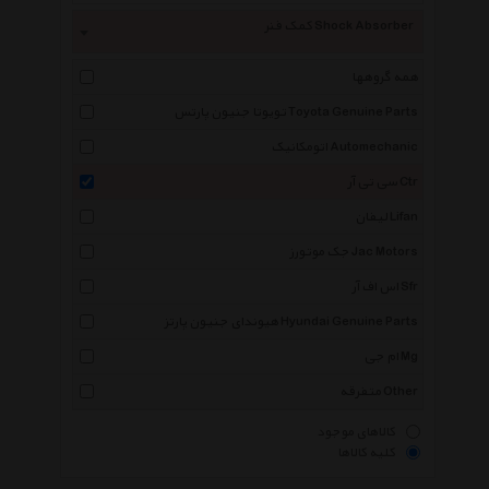
کمک فنر Shock Absorber
همه گروهها
تویوتا جنیون پارتس Toyota Genuine Parts
اتومکانیک Automechanic
سی تی آر Ctr
لیفان Lifan
جک موتورز Jac Motors
اس اف آر Sfr
هیوندای جنیون پارتز Hyundai Genuine Parts
ام جی Mg
متفرقه Other
کالاهای موجود
کلیه کالاها