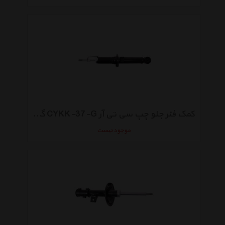
کمک فنر جلو چپ سی تی آر CYKK-37-G گازی مناسب برای سورنتو بی ال
موجود نیست