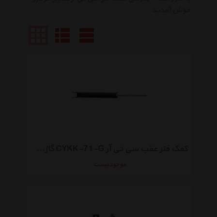
خوش آمدید
کمک فنر عقب سی تی آر CYKK-71-G گازی مناسب نیو اسپورتیج
موجود نیست