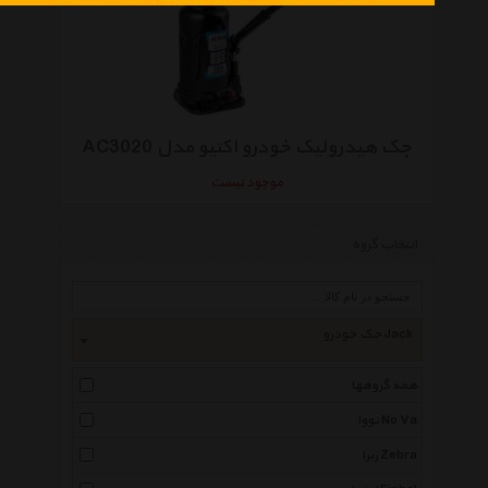
جک هیدرولیک خودرو اکتیو مدل AC3020
موجود نیست
انتخاب گروه
جک خودرو Jack
همه گروهها
نووا No Va
زبرا Zebra