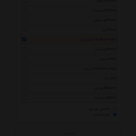
اینهل Einhel
استرانگ Strong
رونیکس Ronix
آروا Arva
اکتیو تولز Active Tools
وینکس Winex
سفیر Safir
شیلدر Shielder Logo
جک Jac
باورس Bavers
متفرقه Other
کالاهای موجود
کلیه کالاها
جستجو