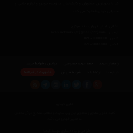
کیا
با مجربترین مشاوران و کارشناسان در زمینه خودرو و لوازم جانبی و
مصرفی خودرو فعالیت می کند.
نشانی : ایران، تهران، دفتر مرکزی
ایمیل :
avan.network {at} gmail {dot} com
تلفن :
021 - 00000000
فکس :
021 - 00000000
راهنمای خرید
حفظ حریم خصوصی
قوانین و شرایط خرید
عضویت در خبرنامه
درباره ما
ارتباط با ما
شرایط فروش
هایپر خودرو
کلیه حقوق مادی و معنوی این وب سایت و مطالب مندرج در آن متعلق
به هایپر خودرو می باشد
×
طراحی و پیاده سازی توسط کیمیا