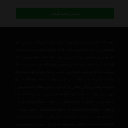
نمایش لیست قیمت
فروشگاه اینترنتی هایپر خودرو به عنوان یکی از بزرگترین مرجع های
تخصصی در زمینه خودرو می باشد که با عرضه متنوع ترین محصولات
خودرو و لوازم جانبی خودرو در ایران توانسته است علاوه بر ایجاد یک
بانک کامل و جامع ، یک مرجع تخصصی فروش آنلاین اینترنتی در ایران
نیز باشد وعلاوه بر مزیت های فوق، نسبت به تمام رقبای خود مزیت های
ویژه ی دیگری همچون ارائه جدیدترین و بهترین قیمت روز بازار، تحویل
سریع در کمترین زمان ممکن و ارائه ی بالاترین سطح خدمات پس از
فروش در ایران می باشد. فروشگاه اینترنتی هایپر خودرو با هدف ارائه
جدید ترین
خودرو
و
موتور سیکلت
از قبیل
دستگاه پخش خودرو
،
کارواش
،
تجهیرات ایمنی خودرو
،
تیغه برف پاک کن
،
روغن موتور
،
باتری خودرو
،
سرسیلندر
،
لاستیک
،
لنت ترمز
و دیگر محصولات از برند
های معتبر دنیا مانند
کنوود
،
پرستون
،
هیوندای
،
نیسان
،
مرسدس بنز
،