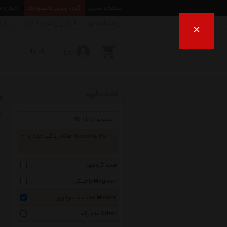
صفحه اصلی
گروه بندی محصولات
اخبار و 
راهنمای خرید
قوانین و شرایط خرید
درباره
×
ورود
د
انتخاب گروه
ب
دزدگیر خودرو Car Security System
همه گروهها
ماجیکار Magicar
جک موتورز Jac Motors
متفرقه Other