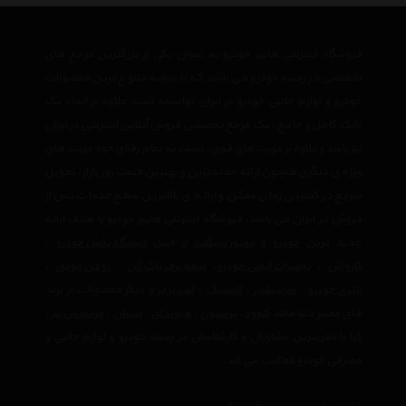
فروشگاه اینترنتی هایپر خودرو به عنوان یکی از بزرگترین مرجع های
تخصصی در زمینه خودرو می باشد که با عرضه متنوع ترین محصولات
خودرو و لوازم جانبی خودرو در ایران توانسته است علاوه بر ایجاد یک
بانک کامل و جامع ، یک مرجع تخصصی فروش آنلاین اینترنتی در ایران
نیز باشد وعلاوه بر مزیت های فوق، نسبت به تمام رقبای خود مزیت های
ویژه ی دیگری همچون ارائه جدیدترین و بهترین قیمت روز بازار، تحویل
سریع در کمترین زمان ممکن و ارائه ی بالاترین سطح خدمات پس از
فروش در ایران می باشد. فروشگاه اینترنتی هایپر خودرو با هدف ارائه
جدید ترین
خودرو
و
موتور سیکلت
از قبیل
دستگاه پخش خودرو
،
کارواش
،
تجهیرات ایمنی خودرو
،
تیغه برف پاک کن
،
روغن موتور
،
باتری خودرو
،
سرسیلندر
،
لاستیک
،
لنت ترمز
و دیگر محصولات از برند
های معتبر دنیا مانند
کنوود
،
پرستون
،
هیوندای
،
نیسان
،
مرسدس بنز
،
کیا
با مجربترین مشاوران و کارشناسان در زمینه خودرو و لوازم جانبی و
مصرفی خودرو فعالیت می کند.