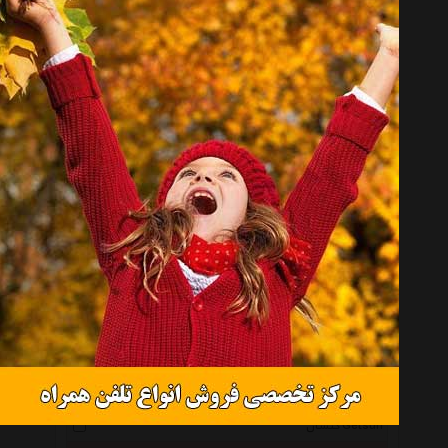
انتخاب گروه
خوشبوکننده خودرو Car Air Freshener
همه گروهها
ام پی Mp
بولزوان Bullsone
اف سی پی Fcp
پریمیوم Premium
سوناکس Sonax
توتال Total
ریمکس Remax
گتسان Getsun