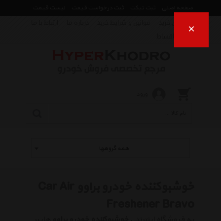
صفحه اصلی
ثبت تیکت
ثبت درخواست قیمت
لیست قیمت
راهنمای خرید
قوانین و شرایط خرید
درباره ما
ارتباط با ما
×
فروش اقساط
ورود
همه گروهها
خوشبوکننده خودرو براوو Car Air
Freshener Bravo
به فروشگاه اینترنتی
خوشبوکننده خودرو براوو
هایپر