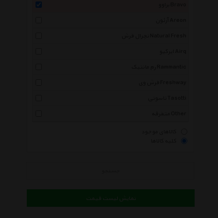
براوو Bravo
آرئون Areon
نچرال فرش Natural Fresh
ایرکیو Airq
رم مانتیک Rammantic
فرش وی Freshway
تاسوتی Tasotti
متفرقه Other
کالاهای موجود
کلیه کالاها
جستجو
نمایش لیست قیمت