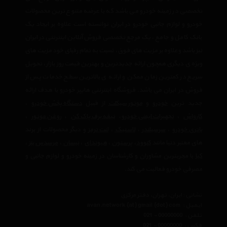
تخصصی در زمینه خودرو می باشد که با عرضه متنوع ترین محصولات
خودرو و لوازم جانبی خودرو در ایران توانسته است علاوه بر ایجاد یک
بانک کامل و جامع ، یک مرجع تخصصی فروش آنلاین اینترنتی در ایران
نیز باشد وعلاوه بر مزیت های فوق، نسبت به تمام رقبای خود مزیت های
ویژه ی دیگری همچون ارائه جدیدترین و بهترین قیمت روز بازار، تحویل
سریع در کمترین زمان ممکن و ارائه ی بالاترین سطح خدمات پس از
فروش در ایران می باشد. فروشگاه اینترنتی هایپر خودرو با هدف ارائه
جدید ترین
خودرو
و
موتور سیکلت
از قبیل
دستگاه پخش خودرو
،
کارواش
،
تجهیرات ایمنی خودرو
،
تیغه برف پاک کن
،
روغن موتور
،
باتری خودرو
،
سرسیلندر
،
لاستیک
،
لنت ترمز
و دیگر محصولات از برند
های معتبر دنیا مانند
کنوود
،
پرستون
،
هیوندای
،
نیسان
،
مرسدس بنز
،
کیا
با مجربترین مشاوران و کارشناسان در زمینه خودرو و لوازم جانبی و
مصرفی خودرو فعالیت می کند.
نشانی : ایران، تهران، دفتر مرکزی
ایمیل :
avan.network {at} gmail {dot} com
تلفن :
021 - 00000000
فکس :
021 - 00000000