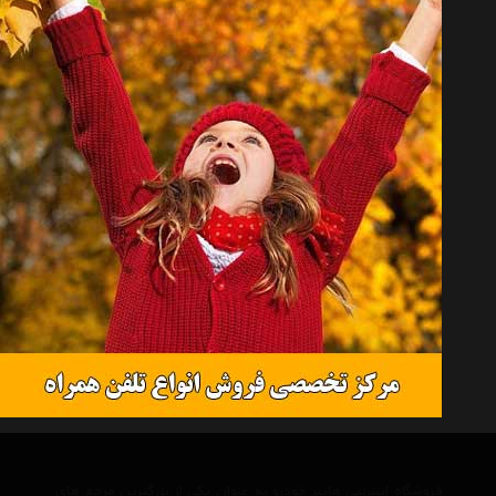
همه گروهها
اس اس ای تی Ssat
لیفان Lifan
جک موتورز Jac Motors
متفرقه Other
کالاهای موجود
کلیه کالاها
جستجو
نمایش لیست قیمت
فروشگاه اینترنتی هایپر خودرو به عنوان یکی از بزرگترین مرجع های