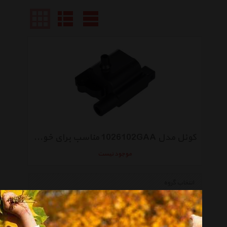
کوئل مدل 1026102GAA مناسب برای خودروهای جک
موجود نیست
انتخاب گروه
کوئل Coil