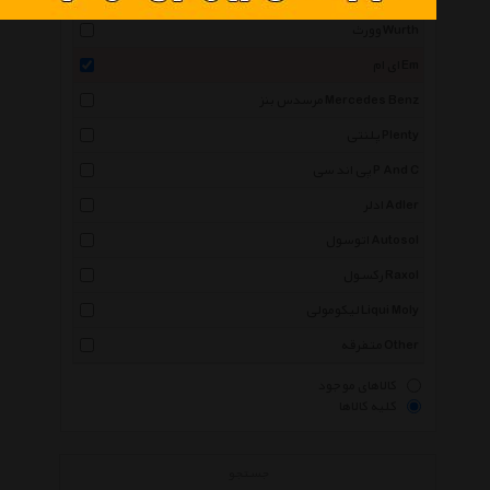
وورث Wurth
ای ام Em
مرسدس بنز Mercedes Benz
پلنتی Plenty
پی اند سی P And C
ادلر Adler
اتوسول Autosol
رکسول Raxol
لیکومولی Liqui Moly
متفرقه Other
کالاهای موجود
کلیه کالاها
جستجو