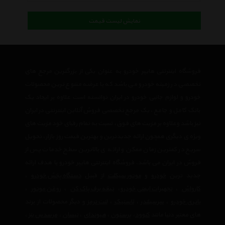
نمایش لیست قیمت
فروشگاه اینترنتی هایپر خودرو به عنوان یکی از بزرگترین مرجع های
تخصصی در زمینه خودرو می باشد که با عرضه متنوع ترین محصولات
خودرو و لوازم جانبی خودرو در ایران توانسته است علاوه بر ایجاد یک
بانک کامل و جامع ، یک مرجع تخصصی فروش آنلاین اینترنتی در ایران
نیز باشد وعلاوه بر مزیت های فوق، نسبت به تمام رقبای خود مزیت های
ویژه ی دیگری همچون ارائه جدیدترین و بهترین قیمت روز بازار، تحویل
سریع در کمترین زمان ممکن و ارائه ی بالاترین سطح خدمات پس از
فروش در ایران می باشد. فروشگاه اینترنتی هایپر خودرو با هدف ارائه
جدید ترین
خودرو
و
موتور سیکلت
از قبیل
دستگاه پخش خودرو
،
کارواش
،
تجهیرات ایمنی خودرو
،
تیغه برف پاک کن
،
روغن موتور
،
باتری خودرو
،
سرسیلندر
،
لاستیک
،
لنت ترمز
و دیگر محصولات از برند
های معتبر دنیا مانند
کنوود
،
پرستون
،
هیوندای
،
نیسان
،
مرسدس بنز
،