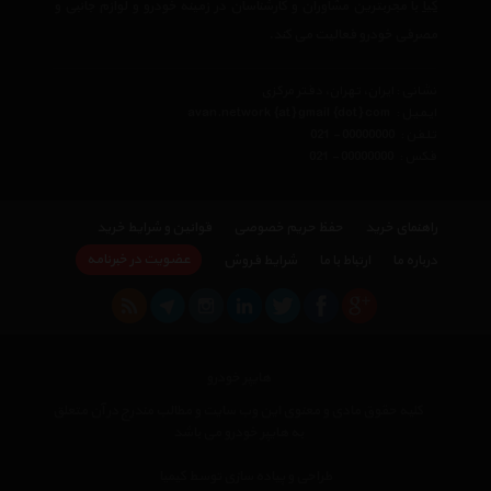
کیا
با مجربترین مشاوران و کارشناسان در زمینه خودرو و لوازم جانبی و
مصرفی خودرو فعالیت می کند.
نشانی : ایران، تهران، دفتر مرکزی
ایمیل :
avan.network {at} gmail {dot} com
تلفن :
021 - 00000000
فکس :
021 - 00000000
راهنمای خرید
حفظ حریم خصوصی
قوانین و شرایط خرید
عضویت در خبرنامه
درباره ما
ارتباط با ما
شرایط فروش
هایپر خودرو
کلیه حقوق مادی و معنوی این وب سایت و مطالب مندرج در آن متعلق
به هایپر خودرو می باشد
طراحی و پیاده سازی توسط کیمیا
×