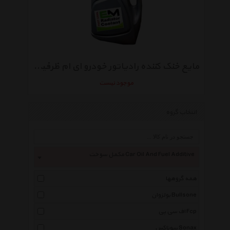
مایع خنک کننده رادیاتور خودرو ای ام ظرفیت 4000 میلی لیتر
موجود نیست
انتخاب گروه
مکمل سوخت Car Oil And Fuel Additive
همه گروهها
بولزوان Bullsone
اف سی پی Fcp
سوناکس Sonax