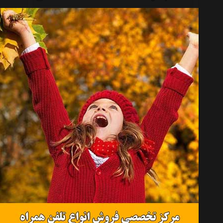
پرستون Prestone
تاپ 1 Top One
توتال Total
گانک Gunk
مارپا Marpa
بیزول Bizol
گتسان Getsun
دیرگون Deargon
مارشال Marshal
آدینول Addinol
پروفی کار Profi Car
پورشه Porsche
بی ام دبلیو Bmw
ان اف Nf