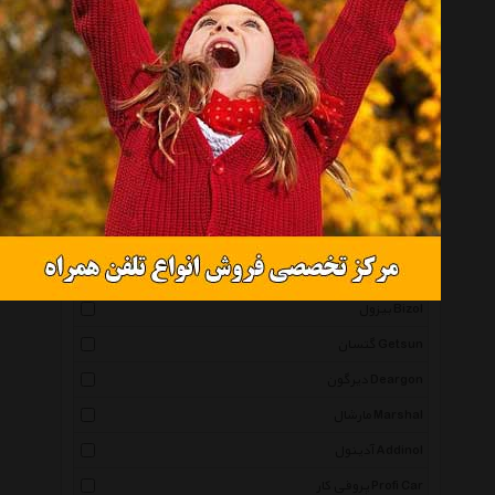
بولزوان Bullsone
اف سی پی Fcp
سوناکس Sonax
پرستون Prestone
تاپ 1 Top One
توتال Total
گانک Gunk
مارپا Marpa
بیزول Bizol
گتسان Getsun
دیرگون Deargon
مارشال Marshal
آدینول Addinol
پروفی کار Profi Car