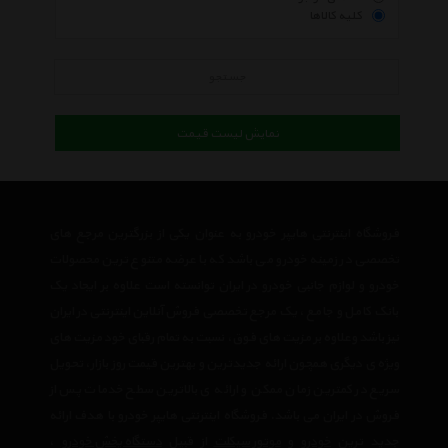
کلیه کالاها
جستجو
نمایش لیست قیمت
فروشگاه اینترنتی هایپر خودرو به عنوان یکی از بزرگترین مرجع های
تخصصی در زمینه خودرو می باشد که با عرضه متنوع ترین محصولات
خودرو و لوازم جانبی خودرو در ایران توانسته است علاوه بر ایجاد یک
بانک کامل و جامع ، یک مرجع تخصصی فروش آنلاین اینترنتی در ایران
نیز باشد وعلاوه بر مزیت های فوق، نسبت به تمام رقبای خود مزیت های
ویژه ی دیگری همچون ارائه جدیدترین و بهترین قیمت روز بازار، تحویل
سریع در کمترین زمان ممکن و ارائه ی بالاترین سطح خدمات پس از
فروش در ایران می باشد. فروشگاه اینترنتی هایپر خودرو با هدف ارائه
جدید ترین
خودرو
و
موتور سیکلت
از قبیل
دستگاه پخش خودرو
،