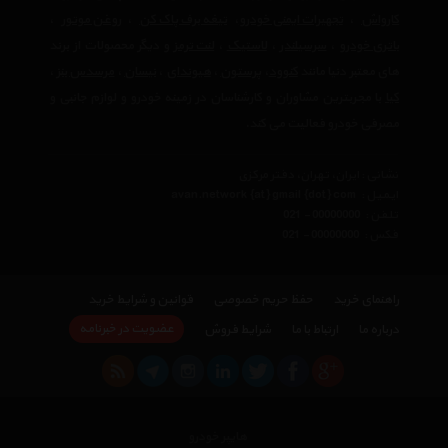
کارواش
،
تجهیرات ایمنی خودرو
،
تیغه برف پاک کن
،
روغن موتور
،
باتری خودرو
،
سرسیلندر
،
لاستیک
،
لنت ترمز
و دیگر محصولات از برند
های معتبر دنیا مانند
کنوود
،
پرستون
،
هیوندای
،
نیسان
،
مرسدس بنز
،
کیا
با مجربترین مشاوران و کارشناسان در زمینه خودرو و لوازم جانبی و
مصرفی خودرو فعالیت می کند.
نشانی : ایران، تهران، دفتر مرکزی
ایمیل :
avan.network {at} gmail {dot} com
تلفن :
021 - 00000000
فکس :
021 - 00000000
راهنمای خرید
حفظ حریم خصوصی
قوانین و شرایط خرید
عضویت در خبرنامه
درباره ما
ارتباط با ما
شرایط فروش
هایپر خودرو