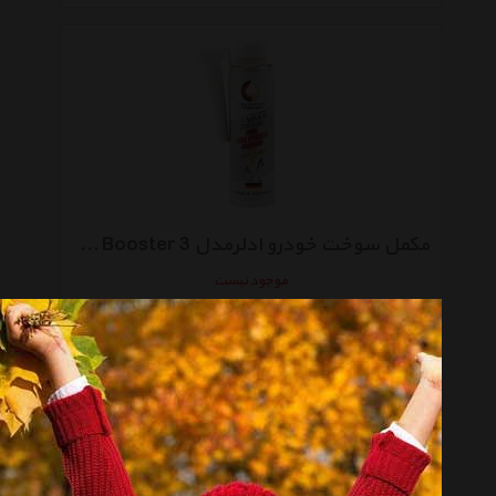
مکمل سوخت خودرو ادلرمدل Octane Booster 3 حجم 300 میلی لیتر
موجود نیست
انتخاب گروه
مکمل سوخت Car Oil And Fuel Additive
همه گروهها