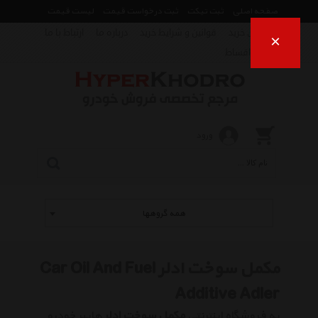
صفحه اصلی
ثبت تیکت
ثبت درخواست قیمت
لیست قیمت
راهنمای خرید
قوانین و شرایط خرید
درباره ما
ارتباط با ما
×
فروش اقساط
ورود
همه گروهها
مکمل سوخت ادلر Car Oil And Fuel
Additive Adler
به فروشگاه اینترنتی
مکمل سوخت ادلر
هایپر خودرو