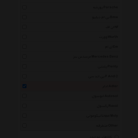
پورشه Porsche
بی ام دبلیو Bmw
ان اف Nf
وورث Wurth
ای ام Em
مرسدس بنز Mercedes Benz
پلنتی Plenty
پی اند سی P And C
ادلر Adler
اتوسول Autosol
رکسول Raxol
لیکومولی Liqui Moly
متفرقه Other
کالاهای موجود