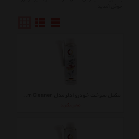
خوش آمدید
مکمل سوخت خودرو ادلر مدل Fuel Full System Cleaner حجم 300 میلی لیتر
تماس بگیرید