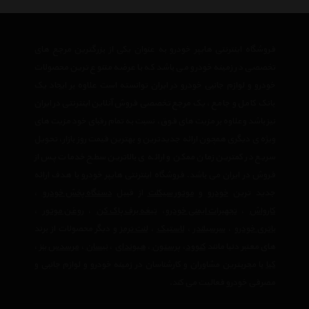
فروشگاه اینترنتی هایپر خودرو به عنوان یکی از بزرگترین مرجع های
تخصصی در زمینه خودرو می باشد که با عرضه متنوع ترین محصولات
خودرو و لوازم جانبی خودرو در ایران توانسته است علاوه بر ایجاد یک
بانک کامل و جامع ، یک مرجع تخصصی فروش آنلاین اینترنتی در ایران
نیز باشد وعلاوه بر مزیت های فوق، نسبت به تمام رقبای خود مزیت های
ویژه ی دیگری همچون ارائه جدیدترین و بهترین قیمت روز بازار، تحویل
سریع در کمترین زمان ممکن و ارائه ی بالاترین سطح خدمات پس از
فروش در ایران می باشد. فروشگاه اینترنتی هایپر خودرو با هدف ارائه
جدید ترین
خودرو
و
موتور سیکلت
از قبیل
دستگاه پخش خودرو
،
کارواش
،
تجهیرات ایمنی خودرو
،
تیغه برف پاک کن
،
روغن موتور
،
باتری خودرو
،
سرسیلندر
،
لاستیک
،
لنت ترمز
و دیگر محصولات از برند
های معتبر دنیا مانند
کنوود
،
پرستون
،
هیوندای
،
نیسان
،
مرسدس بنز
،
کیا
با مجربترین مشاوران و کارشناسان در زمینه خودرو و لوازم جانبی و
مصرفی خودرو فعالیت می کند.