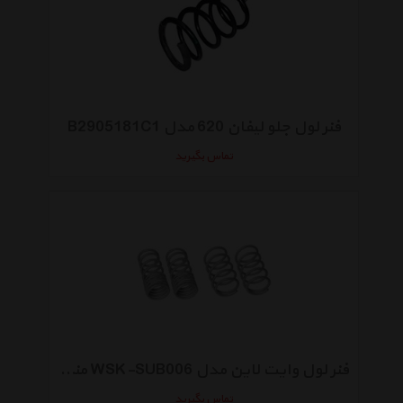
فنر لول جلو لیفان 620 مدل B2905181C1
تماس بگیرید
فنر لول وایت لاین مدل WSK-SUB006 مناسب برای تویوتا جی تی 86
تماس بگیرید