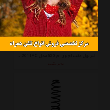
فنر لول عقب ام وی ام 530 مدل A21-BJ2912011AC
تماس بگیرید