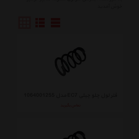
خوش آمدید
فنر لول جلو جیلی EC7 مدل 1064001255
تماس بگیرید