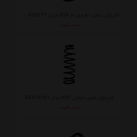
فنر لول عقب ام وی ام X33 مدل T11-2912011
تماس بگیرید
فنر لول عقب لیفان 620 مدلB2915181
تماس بگیرید