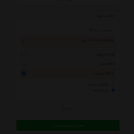
انتخاب گروه
فنر لول Valve Spring
همه گروهها
لیفان Lifan
متفرقه Other
کالاهای موجود
کلیه کالاها
جستجو
نمایش لیست قیمت