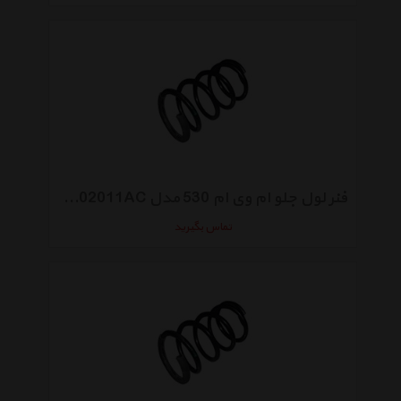
فنر لول جلو ام وی ام 530 مدل A21-BJ2902011AC
تماس بگیرید