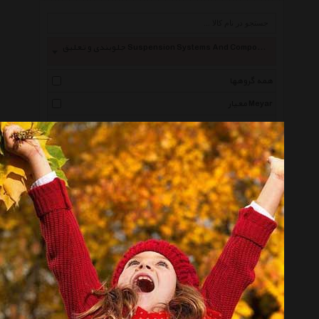
جلوبندی و تعلیق Suspension Systems And Component
همه گروهها
معیار Meyar
شبستری Shabestari
امیرنیا Amirnia
اتومکانیک Automechanic
سیمیران Simiran
لیفان Lifan
جک موتورز Jac Motors
آی اس پی کو Ispco
ام وی ام Mvm
جیلی Geely