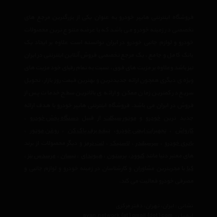
فروشگاه اینترنتی هایپر خودرو به عنوان یکی از بزرگترین مرجع های
تخصصی در زمینه خودرو می باشد که با عرضه متنوع ترین محصولات
خودرو و لوازم جانبی خودرو در ایران توانسته است علاوه بر ایجاد یک
بانک کامل و جامع ، یک مرجع تخصصی فروش آنلاین اینترنتی در ایران
نیز باشد وعلاوه بر مزیت های فوق، نسبت به تمام رقبای خود مزیت های
ویژه ی دیگری همچون ارائه جدیدترین و بهترین قیمت روز بازار، تحویل
سریع در کمترین زمان ممکن و ارائه ی بالاترین سطح خدمات پس از
فروش در ایران می باشد. فروشگاه اینترنتی هایپر خودرو با هدف ارائه
جدید ترین
خودرو
و
موتور سیکلت
از قبیل
دستگاه پخش خودرو
،
کارواش
،
تجهیرات ایمنی خودرو
،
تیغه برف پاک کن
،
روغن موتور
،
باتری خودرو
،
سرسیلندر
،
لاستیک
،
لنت ترمز
و دیگر محصولات از برند
های معتبر دنیا مانند
کنوود
،
پرستون
،
هیوندای
،
نیسان
،
مرسدس بنز
،
کیا
با مجربترین مشاوران و کارشناسان در زمینه خودرو و لوازم جانبی و
مصرفی خودرو فعالیت می کند.
نشانی : ایران، تهران، دفتر مرکزی
ایمیل :
avan.network {at} gmail {dot} com