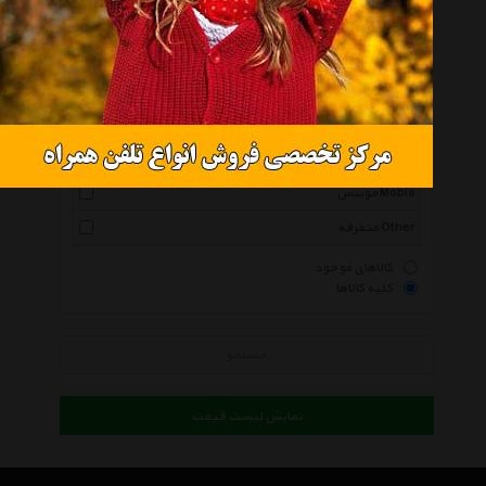
گریت وال Great Wal
هیوندای جنیون پارتز Hyundai Genuine Parts
زمردیدک Zomorodyadak
چری Chery
سی تی آر Ctr
موبیس Mobis
متفرقه Other
کالاهای موجود
کلیه کالاها
جستجو
نمایش لیست قیمت