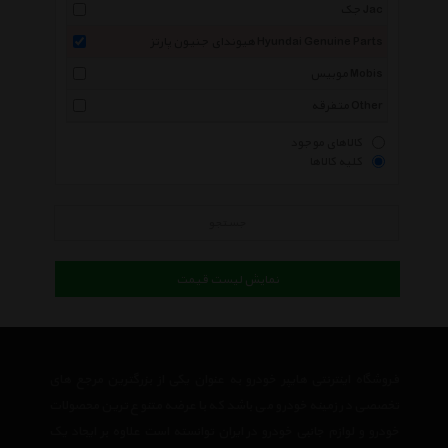
جک Jac
هیوندای جنیون پارتز Hyundai Genuine Parts
موبیس Mobis
متفرقه Other
کالاهای موجود
کلیه کالاها
جستجو
نمایش لیست قیمت
فروشگاه اینترنتی هایپر خودرو به عنوان یکی از بزرگترین مرجع های
تخصصی در زمینه خودرو می باشد که با عرضه متنوع ترین محصولات
خودرو و لوازم جانبی خودرو در ایران توانسته است علاوه بر ایجاد یک