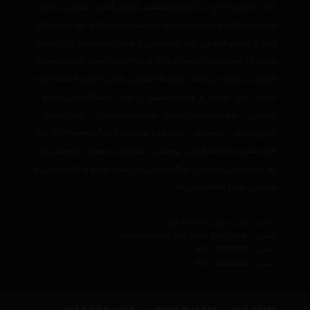
بانک کامل و جامع ، یک مرجع تخصصی فروش آنلاین اینترنتی در ایران
نیز باشد وعلاوه بر مزیت های فوق، نسبت به تمام رقبای خود مزیت های
ویژه ی دیگری همچون ارائه جدیدترین و بهترین قیمت روز بازار، تحویل
سریع در کمترین زمان ممکن و ارائه ی بالاترین سطح خدمات پس از
فروش در ایران می باشد. فروشگاه اینترنتی هایپر خودرو با هدف ارائه
جدید ترین
خودرو
و
موتور سیکلت
از قبیل
دستگاه پخش خودرو
،
کارواش
،
تجهیرات ایمنی خودرو
،
تیغه برف پاک کن
،
روغن موتور
،
باتری خودرو
،
سرسیلندر
،
لاستیک
،
لنت ترمز
و دیگر محصولات از برند
های معتبر دنیا مانند
کنوود
،
پرستون
،
هیوندای
،
نیسان
،
مرسدس بنز
،
کیا
با مجربترین مشاوران و کارشناسان در زمینه خودرو و لوازم جانبی و
مصرفی خودرو فعالیت می کند.
نشانی : ایران، تهران، دفتر مرکزی
ایمیل :
avan.network {at} gmail {dot} com
تلفن :
021 - 00000000
فکس :
021 - 00000000
راهنمای خرید
حفظ حریم خصوصی
قوانین و شرایط خرید