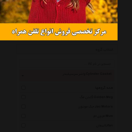
واشر کامل هیوندای جنیون پارتز سوناتا 2011 مدل 209202GL00
موجود نیست
انتخاب گروه
واشر سرسیلندر Cylinder Gasket
همه گروهها
گلدن مگ Golden Meg
جک موتورز Jac Motors
ام وی ام Mvm
لیفان Lifan