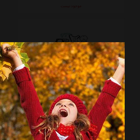
موجود نیست
واشر کامل هیوندای جنیون پارتز سانتافه 2008 مدل 209203EA00
موجود نیست