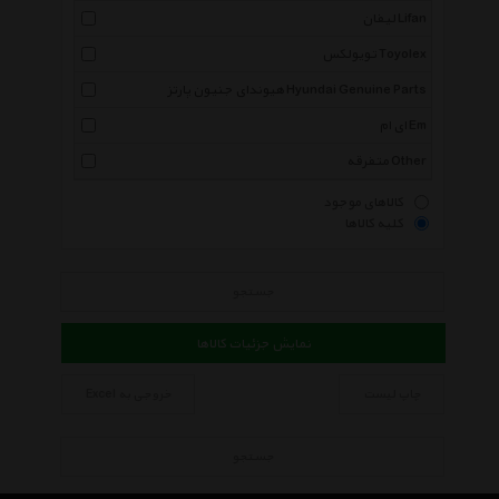
لیفان Lifan
تویولکس Toyolex
هیوندای جنیون پارتز Hyundai Genuine Parts
ای ام Em
متفرقه Other
کالاهای موجود
کلیه کالاها
جستجو
نمایش جزئیات کالاها
چاپ لیست
خروجی به Excel
جستجو