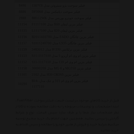
فیلتر سوخت پژو سیتروئن مدل 1567C6
8496
فیلتر سوخت دیامکس مدل DF3008
8886
فیلتر سوخت خودرو بوریس مدل BH112WK
2988
فیلتر بنزین لیفان X60 مدل F1117100
11154
فیلتر بنزین لیفان 620 مدل L1117100
11155
فیلتر بنزین چانگان EADO مدل B2011410700
11156
فیلتر بنزین چانگان CS35 مدل S1011240700
11157
فیلتر بنزین برلیانس 330 H مدل 3483012
11159
فیلتر بنزین ام وی ام آریزو 5 مدل S11-1117110
11153
فیلتر بنزین ام وی ام 110 مدل S11-1117110
11152
فیلتر بنزین MG550 و MG 6 مدل 30000209
11158
فیلتر بنزین H30 CROSS مدل 2162
11161
فیلتر بنزین ام وی ام 315 و جک مدل B14-
10294
1117110
قبل از خرید کالاهای موجود در لیست قیمت فیلتر سوخت Fuel Filter ،
ابتدا مشخصات و توضیحات مربوطه را به دقت مطالعه نموده تا کالا از
نظر مشخصات نیاز شما را بر طرف سازد سپس قیمت، نوع و شرایط
گارانتی را بررسی نمائید. همچنین جهت انجام یک خرید صحیح توصیه
میکنیم شرایط خرید و فروش از هایپر خودرو را مطالعه و سپس اقدام به
خرید نمائید.