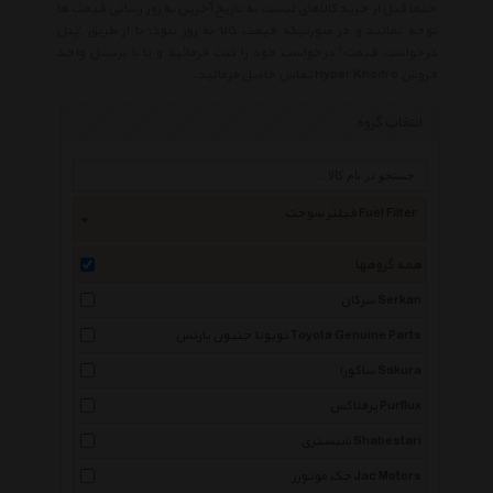
حتما قبل از خرید کالاهای لیست به تاریخ آخرین به روز رسانی قیمت ها
توجه نمائید و در صورتیکه قیمت کالا به روز نبود، یا از طریق 'پنل
درخواست قیمت' درخواست خود را ثبت فرمائید و یا با پرسنل واحد
فروش Hyper Khodro تماس حاصل فرمائید.
انتخاب گروه
فیلتر سوخت Fuel Filter
همه گروهها
سرکان Serkan
تویوتا جنیون پارتس Toyota Genuine Parts
ساکورا Sakura
پرفلاکس Purflux
شبستری Shabestari
جک موتورز Jac Motors