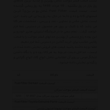
لیست قیمت فیلتر سوخت شامل بهترین و جدید ترین کالاهای
روز بازار در روز یکشنبه , 18 مرداد 1405 به روز رسانی گردیده
است. لیست قیمت Fuel Filter شامل بهترین و آخرین
قیمتهای کالا بوده و دائما در حال به روز رسانی می باشد. این
لیست شامل عکس و تصاویر ، نقد و بررسی ، مشخصات هر کالا
می باشد که با کلیک بر روی هر محصول در دسترس شما قرار
خواهد گرفت. تمام سعی ما در فروشگاه اینترنتی هایپر خودرو بر
این بوده رنج وسیعی از بهترین مدلهای فیلتر سوخت را با قیمت
رقابتی مناسب برای خرید آنلاین در دسترس شما قرار دهیم.
لطفا توجه داشته باشید قیمت های فروش نمایش داده شده در
لیست، حداقل قیمت مربوط به هر کالا بوده و با نگاه داشتن
نشانگر موس بر روی آن اطلاعاتی شامل انواع کالا، انواع گارانتی و
رنگبندی نمایش داده میشود.
قیمت
نام کالا
کد
لیست قیمت Fuel Filter Serkan
لیست قیمت فیلتر سوخت سرکان
فیلتر سوخت خودروی سرکان مدل SF 8847
3203
لیست قیمت Fuel Filter Toyota Genuine Parts
لیست قیمت فیلتر سوخت تویوتا جنیون پارتس