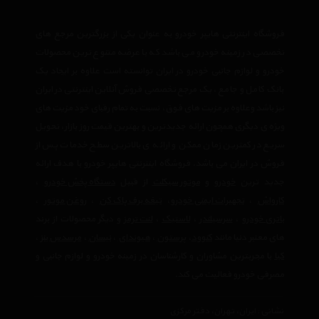
فروشگاه اینترنتی هایپر خودرو به عنوان یکی از بزرگترین مرجع های
تخصصی در زمینه خودرو می باشد که با عرضه متنوع ترین محصولات
خودرو و لوازم جانبی خودرو در ایران توانسته است علاوه بر ایجاد یک
بانک کامل و جامع ، یک مرجع تخصصی فروش آنلاین اینترنتی در ایران
نیز باشد وعلاوه بر مزیت های فوق، نسبت به تمام رقبای خود مزیت های
ویژه ی دیگری همچون ارائه جدیدترین و بهترین قیمت روز بازار، تحویل
سریع در کمترین زمان ممکن و ارائه ی بالاترین سطح خدمات پس از
فروش در ایران می باشد. فروشگاه اینترنتی هایپر خودرو با هدف ارائه
جدید ترین
خودرو
و
موتور سیکلت
از قبیل
دستگاه پخش خودرو
،
کارواش
،
تجهیرات ایمنی خودرو
،
تیغه برف پاک کن
،
روغن موتور
،
باتری خودرو
،
سرسیلندر
،
لاستیک
،
لنت ترمز
و دیگر محصولات از برند
های معتبر دنیا مانند
کنوود
،
پرستون
،
هیوندای
،
نیسان
،
مرسدس بنز
،
کیا
با مجربترین مشاوران و کارشناسان در زمینه خودرو و لوازم جانبی و
مصرفی خودرو فعالیت می کند.
نشانی : ایران، تهران، دفتر مرکزی