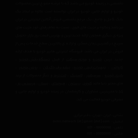
تخصصی در زمینه خودرو می باشد که با عرضه متنوع ترین محصولات
خودرو و لوازم جانبی خودرو در ایران توانسته است علاوه بر ایجاد یک
بانک کامل و جامع ، یک مرجع تخصصی فروش آنلاین اینترنتی در ایران
نیز باشد وعلاوه بر مزیت های فوق، نسبت به تمام رقبای خود مزیت های
ویژه ی دیگری همچون ارائه جدیدترین و بهترین قیمت روز بازار، تحویل
سریع در کمترین زمان ممکن و ارائه ی بالاترین سطح خدمات پس از
فروش در ایران می باشد. فروشگاه اینترنتی هایپر خودرو با هدف ارائه
جدید ترین
خودرو
و
موتور سیکلت
از قبیل
دستگاه پخش خودرو
،
کارواش
،
تجهیرات ایمنی خودرو
،
تیغه برف پاک کن
،
روغن موتور
،
باتری خودرو
،
سرسیلندر
،
لاستیک
،
لنت ترمز
و دیگر محصولات از برند
های معتبر دنیا مانند
کنوود
،
پرستون
،
هیوندای
،
نیسان
،
مرسدس بنز
،
کیا
با مجربترین مشاوران و کارشناسان در زمینه خودرو و لوازم جانبی و
مصرفی خودرو فعالیت می کند.
نشانی : ایران، تهران، دفتر مرکزی
ایمیل :
avan.network {at} gmail {dot} com
تلفن :
021 - 00000000
فکس :
021 - 00000000