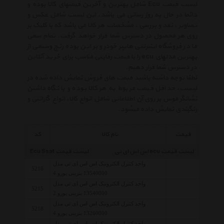
لیست قیمت Ecu شامل بهترین و آخرین قیمتهای کالا بوده و
دائما در حال به روز رسانی می باشد. این لیست شامل عکس و
تصاویر ، نقد و بررسی ، مشخصات هر کالا می باشد که با کلیک بر
روی هر محصول در دسترس شما قرار خواهد گرفت. تمام سعی
ما در فروشگاه اینترنتی هایپر خودرو بر این بوده رنج وسیعی از
بهترین مدلهای ecu را با قیمت رقابتی مناسب برای خرید آنلاین
در دسترس شما قرار دهیم.
لطفا توجه داشته باشید قیمت های فروش نمایش داده شده در
لیست، حداقل قیمت مربوط به هر کالا بوده و با نگاه داشتن
نشانگر موس بر روی آن اطلاعاتی شامل انواع کالا، انواع گارانتی و
رنگبندی نمایش داده میشود.
قیمت
نام کالا
کد
لیست قیمت ecu اس اس ای تی
لیست قیمت Ecu Ssat
واحد کنترل الکترونیک اس اس ای تی مدل
5216
13540000 بنزینی یورو 4
واحد کنترل الکترونیک اس اس ای تی مدل
5215
13540000 بنزینی یورو 2
واحد کنترل الکترونیک اس اس ای تی مدل
5218
13260000 بنزینی یورو 4
واحد کنترل الکترونیک اس اس ای تی مدل