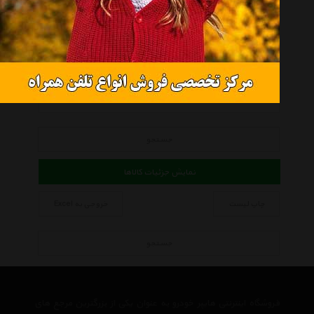
ecu Ecu
همه گروهها
اس اس ای تی Ssat
کالاهای موجود
کلیه کالاها
جستجو
نمایش جزئیات کالاها
چاپ لیست
خروجی به Excel
جستجو
فروشگاه اینترنتی هایپر خودرو به عنوان یکی از بزرگترین مرجع های