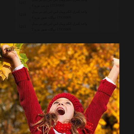
5217
13250000 بنزینی یورو 4
واحد کنترل الکترونیک اس اس ای تی مدل
5214
13150000 دوگانه سوز یورو 4
واحد کنترل الکترونیک اس اس ای تی مدل
5213
13130000 دوگانه سوز یورو 2
قبل از خرید کالاهای موجود در لیست قیمت ecu Ecu ، ابتدا
مشخصات و توضیحات مربوطه را به دقت مطالعه نموده تا کالا از نظر
مشخصات نیاز شما را بر طرف سازد سپس قیمت، نوع و شرایط گارانتی را
بررسی نمائید. همچنین جهت انجام یک خرید صحیح توصیه میکنیم
شرایط خرید و فروش از هایپر خودرو را مطالعه و سپس اقدام به خرید
نمائید.
حتما قبل از خرید کالاهای لیست به تاریخ آخرین به روز رسانی قیمت ها
توجه نمائید و در صورتیکه قیمت کالا به روز نبود، یا از طریق 'پنل
درخواست قیمت' درخواست خود را ثبت فرمائید و یا با پرسنل واحد
فروش Hyper Khodro تماس حاصل فرمائید.
انتخاب گروه