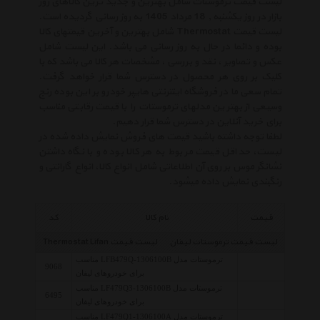
لیست قیمت ترموستات شامل بهترین و جدید ترین کالاهای روز
بازار در روز یکشنبه , 18 مرداد 1405 به روز رسانی گردیده است.
لیست قیمت Thermostat شامل بهترین و آخرین قیمتهای کالا
بوده و دائما در حال به روز رسانی می باشد. این لیست شامل
عکس و تصاویر ، نقد و بررسی ، مشخصات هر کالا می باشد که با
کلیک بر روی هر محصول در دسترس شما قرار خواهد گرفت.
تمام سعی ما در فروشگاه اینترنتی هایپر خودرو بر این بوده رنج
وسیعی از بهترین مدلهای ترموستات را با قیمت رقابتی مناسب
برای خرید آنلاین در دسترس شما قرار دهیم.
لطفا توجه داشته باشید قیمت های فروش نمایش داده شده در
لیست، حداقل قیمت مربوط به هر کالا بوده و با نگاه داشتن
نشانگر موس بر روی آن اطلاعاتی شامل انواع کالا، انواع گارانتی و
رنگبندی نمایش داده میشود.
قیمت
نام کالا
کد
لیست قیمت ترموستات لیفان
لیست قیمت Thermostat Lifan
ترموستات مدل LFB479Q-1306100B مناسب
9068
برای خودروهای لیفان
ترموستات مدل LF479Q3-1306100B مناسب
6495
برای خودروهای لیفان
ترموستات مدل LF479Q1-1306100A مناسب