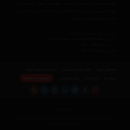
های معتبر دنیا مانند
کنوود
،
پرستون
،
هیوندای
،
نیسان
،
مرسدس بنز
،
کیا
با مجربترین مشاوران و کارشناسان در زمینه خودرو و لوازم جانبی و
مصرفی خودرو فعالیت می کند.
نشانی : ایران، تهران، دفتر مرکزی
ایمیل :
avan.network {at} gmail {dot} com
تلفن :
021 - 00000000
فکس :
021 - 00000000
راهنمای خرید
حفظ حریم خصوصی
قوانین و شرایط خرید
عضویت در خبرنامه
درباره ما
ارتباط با ما
شرایط فروش
هایپر خودرو
کلیه حقوق مادی و معنوی این وب سایت و مطالب مندرج در آن متعلق
به هایپر خودرو می باشد
×