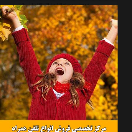
ترموستات ام وی ام 110 مدل 3721306020
9592
ترموستات لیفان X60 مدل 1136000156
11390
ترموستات لیفان 620-1600 مدل 4693117AA
11388
ترموستات لیفان 520 مدل LF479Q1-1306100A
11387
ترموستات جیلی EC7 دنده مدل 1136000156
11384
ترموستات JAC J5 دنده مدل 1041200GG010
11383
ترموستات JAC J5 اتومات مدل S1026L21153-
11382
00010
قبل از خرید کالاهای موجود در لیست قیمت ترموستات Thermostat ،
ابتدا مشخصات و توضیحات مربوطه را به دقت مطالعه نموده تا کالا از
نظر مشخصات نیاز شما را بر طرف سازد سپس قیمت، نوع و شرایط
گارانتی را بررسی نمائید. همچنین جهت انجام یک خرید صحیح توصیه
میکنیم شرایط خرید و فروش از هایپر خودرو را مطالعه و سپس اقدام به
خرید نمائید.
حتما قبل از خرید کالاهای لیست به تاریخ آخرین به روز رسانی قیمت ها
توجه نمائید و در صورتیکه قیمت کالا به روز نبود، یا از طریق 'پنل
درخواست قیمت' درخواست خود را ثبت فرمائید و یا با پرسنل واحد
فروش Hyper Khodro تماس حاصل فرمائید.
انتخاب گروه