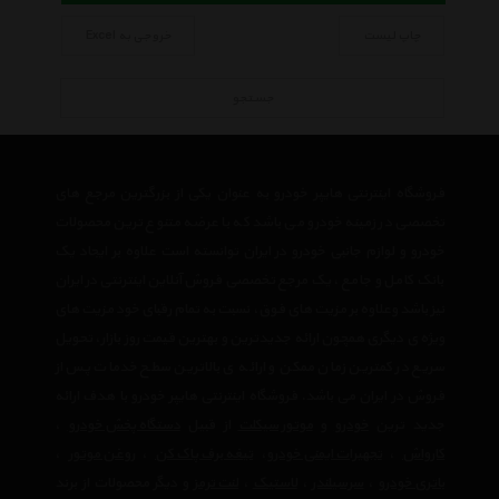
چاپ لیست
خروجی به Excel
جستجو
فروشگاه اینترنتی هایپر خودرو به عنوان یکی از بزرگترین مرجع های
تخصصی در زمینه خودرو می باشد که با عرضه متنوع ترین محصولات
خودرو و لوازم جانبی خودرو در ایران توانسته است علاوه بر ایجاد یک
بانک کامل و جامع ، یک مرجع تخصصی فروش آنلاین اینترنتی در ایران
نیز باشد وعلاوه بر مزیت های فوق، نسبت به تمام رقبای خود مزیت های
ویژه ی دیگری همچون ارائه جدیدترین و بهترین قیمت روز بازار، تحویل
سریع در کمترین زمان ممکن و ارائه ی بالاترین سطح خدمات پس از
فروش در ایران می باشد. فروشگاه اینترنتی هایپر خودرو با هدف ارائه
جدید ترین
خودرو
و
موتور سیکلت
از قبیل
دستگاه پخش خودرو
،
کارواش
،
تجهیرات ایمنی خودرو
،
تیغه برف پاک کن
،
روغن موتور
،
باتری خودرو
،
سرسیلندر
،
لاستیک
،
لنت ترمز
و دیگر محصولات از برند