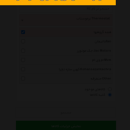
ترموستات Thermostat
همه گروهها
لیفان Lifan
جک موتورز Jac Motors
ام وی ام Mvm
کهن سازه تچرا Kohansazehtachra
متفرقه Other
کالاهای موجود
کلیه کالاها
جستجو
نمایش جزئیات کالاها