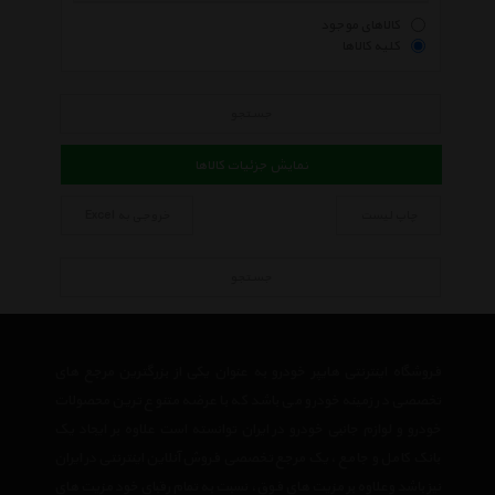
کالاهای موجود
کلیه کالاها
جستجو
نمایش جزئیات کالاها
چاپ لیست
خروجی به Excel
جستجو
فروشگاه اینترنتی هایپر خودرو به عنوان یکی از بزرگترین مرجع های
تخصصی در زمینه خودرو می باشد که با عرضه متنوع ترین محصولات
خودرو و لوازم جانبی خودرو در ایران توانسته است علاوه بر ایجاد یک
بانک کامل و جامع ، یک مرجع تخصصی فروش آنلاین اینترنتی در ایران
نیز باشد وعلاوه بر مزیت های فوق، نسبت به تمام رقبای خود مزیت های