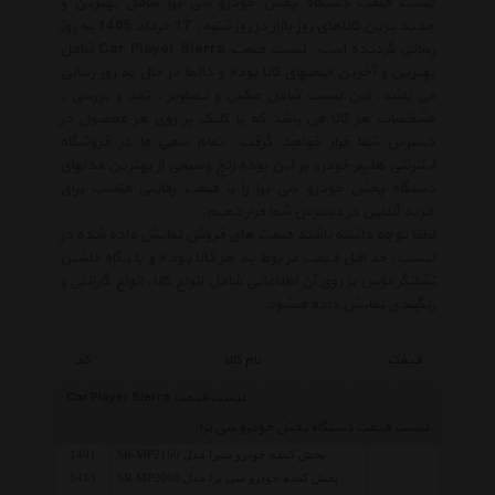
لیست قیمت دستگاه پخش خودرو سی یرا شامل بهترین و
جدید ترین کالاهای روز بازار در روز شنبه , 17 مرداد 1405 به روز
رسانی گردیده است. لیست قیمت Car Player Sierra شامل
بهترین و آخرین قیمتهای کالا بوده و دائما در حال به روز رسانی
می باشد. این لیست شامل عکس و تصاویر ، نقد و بررسی ،
مشخصات هر کالا می باشد که با کلیک بر روی هر محصول در
دسترس شما قرار خواهد گرفت. تمام سعی ما در فروشگاه
اینترنتی هایپر خودرو بر این بوده رنج وسیعی از بهترین مدلهای
دستگاه پخش خودرو سی یرا را با قیمت رقابتی مناسب برای
خرید آنلاین در دسترس شما قرار دهیم.
لطفا توجه داشته باشید قیمت های فروش نمایش داده شده در
لیست، حداقل قیمت مربوط به هر کالا بوده و با نگاه داشتن
نشانگر موس بر روی آن اطلاعاتی شامل انواع کالا، انواع گارانتی و
رنگبندی نمایش داده میشود.
قیمت
نام کالا
کد
لیست قیمت Car Player Sierra
لیست قیمت دستگاه پخش خودرو سی یرا
پخش کننده خودرو سیرا مدل SR-MP2160
1401
پخش کننده خودرو سی یرا مدل SR-MP2060
1413