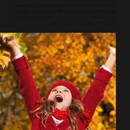
حتما قبل از خرید کالاهای لیست به تاریخ آخرین به روز رسانی قیمت ها
توجه نمائید و در صورتیکه قیمت کالا به روز نبود، یا از طریق 'پنل
درخواست قیمت' درخواست خود را ثبت فرمائید و یا با پرسنل واحد
فروش Hyper Khodro تماس حاصل فرمائید.
لیست قیمت دستگاه پخش خودرو سی یرا
لیست قیمت Car Player Sierra
دستگاه پخش خودرو سی یرا
Car Player Sierra
سی یرا
Sierra
دستگاه پخش خودرو
Car Player
انتخاب گروه
دستگاه پخش خودرو Car Player
همه گروهها
سی یرا Sierra
پایونیر Pioneer
جی وی سی Jvc