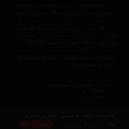
ویژه ی دیگری همچون ارائه جدیدترین و بهترین قیمت روز بازار، تحویل
سریع در کمترین زمان ممکن و ارائه ی بالاترین سطح خدمات پس از
فروش در ایران می باشد. فروشگاه اینترنتی هایپر خودرو با هدف ارائه
جدید ترین
خودرو
و
موتور سیکلت
از قبیل
دستگاه پخش خودرو
،
کارواش
،
تجهیرات ایمنی خودرو
،
تیغه برف پاک کن
،
روغن موتور
،
باتری خودرو
،
سرسیلندر
،
لاستیک
،
لنت ترمز
و دیگر محصولات از برند
های معتبر دنیا مانند
کنوود
،
پرستون
،
هیوندای
،
نیسان
،
مرسدس بنز
،
کیا
با مجربترین مشاوران و کارشناسان در زمینه خودرو و لوازم جانبی و
مصرفی خودرو فعالیت می کند.
نشانی : ایران، تهران، دفتر مرکزی
ایمیل :
avan.network {at} gmail {dot} com
تلفن :
021 - 00000000
فکس :
021 - 00000000
راهنمای خرید
حفظ حریم خصوصی
قوانین و شرایط خرید
عضویت در خبرنامه
درباره ما
ارتباط با ما
شرایط فروش