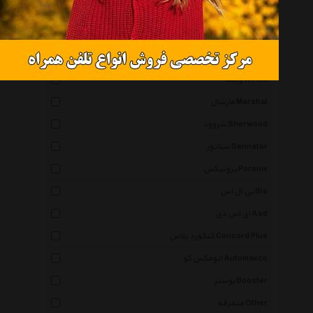
کنوود Kenwood
سونی Sony
مکسیدر Maxeeder
وینکا Winca
مارشال Marshal
شروود Sherwood
سناتور Sennator
پرونیکس Poronix
بی ال اس Bls
ای اس دی Asd
کنکورد پلاس Concord Plus
اتومکس کو Automaxco
بوستر Booster
متفرقه Other