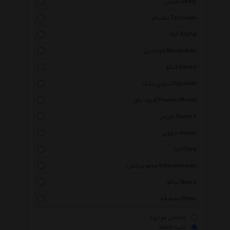
جیلی Geely
تکسام Techsam
آلفا Alpha
ماواردین Mavardian
کنکو Kenko
دیجی یدک Dgyadak
آفرود پاور Poweroffroad
باورس Bavers
جووی Joway
کارا Cara
صامو پرشین Samopersian
نیاکو Niaco
متفرقه Other
کالاهای موجود
کلیه کالاها