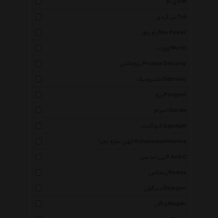
ای ام Em
تی آر دی Trd
راو پاور Rav Power
وورث Wurth
پروماکس Promax Security
کلترونیک Clatronic
پژو Peugeot
اسرام Osram
کیوگجت Qgadget
کهن سازه تچرا Kohansazehtachra
پی اند سی P And C
ریمکس Remax
دیرگون Deargon
واگان Wagan