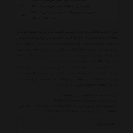
شیر مخزن پلاستیکی سوناکس مدل 497300
4527
اسپری رفع پنچری لاستیک سوناکس مدل 432500
6043
حجم 500 میلی لیتر
قبل از خرید کالاهای موجود در لیست قیمت سایر لوازم خودرو سوناکس
In Car Accessories Sonax ، ابتدا مشخصات و توضیحات مربوطه را
به دقت مطالعه نموده تا کالا از نظر مشخصات نیاز شما را بر طرف سازد
سپس قیمت، نوع و شرایط گارانتی را بررسی نمائید. همچنین جهت
انجام یک خرید صحیح توصیه میکنیم شرایط خرید و فروش از هایپر
خودرو را مطالعه و سپس اقدام به خرید نمائید.
حتما قبل از خرید کالاهای لیست به تاریخ آخرین به روز رسانی قیمت ها
توجه نمائید و در صورتیکه قیمت کالا به روز نبود، یا از طریق 'پنل
درخواست قیمت' درخواست خود را ثبت فرمائید و یا با پرسنل واحد
فروش Hyper Khodro تماس حاصل فرمائید.
لیست قیمت سایر لوازم خودرو سوناکس
لیست قیمت In Car Accessories Sonax
سایر لوازم خودرو سوناکس
In Car Accessories Sonax
سوناکس
Sonax
سایر لوازم خودرو
In Car Accessories
انتخاب گروه