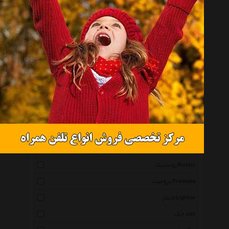
لیفان Lifan
پارتنر Partner
بی ال اس Bls
گتسان Getsun
آترود Atrod
متال گیر Metal Gear
مارپا Marpa
دیمارتینو Dimartino
های پاور High Power
دوو Daewoo
روستیک Rustic
پرومیت Promate
لایتار Lightar
جک Jac