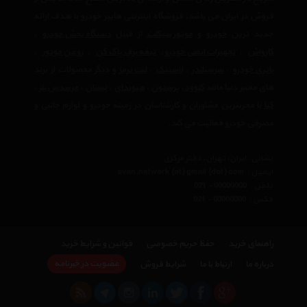
فروش در ایران می باشد. فروشگاه اینترنتی هایپر خودرو با هدف ارائه
جدید ترین
خودرو
و
موتور سیکلت
از قبیل
دستگاه پخش خودرو
،
کارواش
،
تجهیرات ایمنی خودرو
،
تیغه برف پاک کن
،
روغن موتور
،
باتری خودرو
،
سرسیلندر
،
لاستیک
،
لنت ترمز
و دیگر محصولات از برند
های معتبر دنیا مانند
کنوود
،
پرستون
،
هیوندای
،
نیسان
،
مرسدس بنز
،
کیا
با مجربترین مشاوران و کارشناسان در زمینه خودرو و لوازم جانبی و
مصرفی خودرو فعالیت می کند.
نشانی : ایران، تهران، دفتر مرکزی
ایمیل :
avan.network {at} gmail {dot} com
تلفن :
021 - 00000000
فکس :
021 - 00000000
راهنمای خرید
حفظ حریم خصوصی
قوانین و شرایط خرید
عضویت در خبرنامه
درباره ما
ارتباط با ما
شرایط فروش