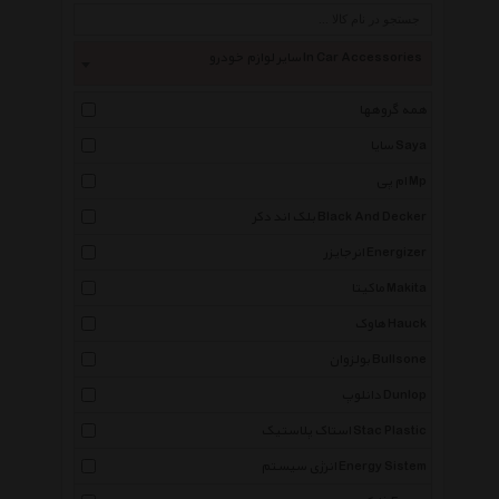
سایر لوازم خودرو In Car Accessories
همه گروهها
سایا Saya
ام پی Mp
بلک اند دکر Black And Decker
انرجایزر Energizer
ماکیتا Makita
هاوک Hauck
بولزوان Bullsone
دانلوپ Dunlop
استاک پلاستیک Stac Plastic
انرژی سیستم Energy Sistem