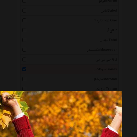
فارکو Farco
بابل Babol
تاپ 1 Top One
اچ آر Hr
توتال Total
مکسیدر Maxeeder
جی تی تی Gtt
سوناکس Sonax
مارشال Marshal
تروتک Trotec
پرستون Prestone
نووا No Va
کلمن Coleman
جک موتورز Jac Motors