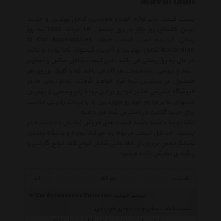
Mavardian
لیست قیمت سایر لوازم خودرو ماواردین شامل بهترین و جدید
ترین کالاهای روز بازار در روز جمعه , 16 مرداد 1405 به روز
رسانی گردیده است. لیست قیمت In Car Accessories
Mavardian شامل بهترین و آخرین قیمتهای کالا بوده و دائما
در حال به روز رسانی می باشد. این لیست شامل عکس و تصاویر
، نقد و بررسی ، مشخصات هر کالا می باشد که با کلیک بر روی هر
محصول در دسترس شما قرار خواهد گرفت. تمام سعی ما در
فروشگاه اینترنتی هایپر خودرو بر این بوده رنج وسیعی از بهترین
مدلهای سایر لوازم خودرو ماواردین را با قیمت رقابتی مناسب
برای خرید آنلاین در دسترس شما قرار دهیم.
لطفا توجه داشته باشید قیمت های فروش نمایش داده شده در
لیست، حداقل قیمت مربوط به هر کالا بوده و با نگاه داشتن
نشانگر موس بر روی آن اطلاعاتی شامل انواع کالا، انواع گارانتی و
رنگبندی نمایش داده میشود.
قیمت
نام کالا
کد
لیست قیمت In Car Accessories Mavardian
لیست قیمت سایر لوازم خودرو ماواردین
فیکسر باربند سقفی دوچرخه ماواردین مدل PA21