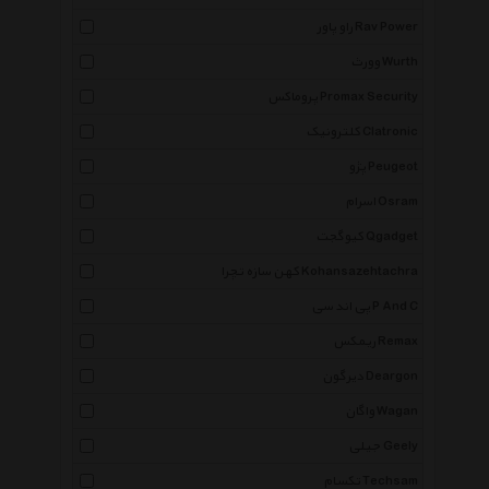
راو پاور Rav Power
وورث Wurth
پروماکس Promax Security
کلترونیک Clatronic
پژو Peugeot
اسرام Osram
کیوگجت Qgadget
کهن سازه تچرا Kohansazehtachra
پی اند سی P And C
ریمکس Remax
دیرگون Deargon
واگان Wagan
جیلی Geely
تکسام Techsam