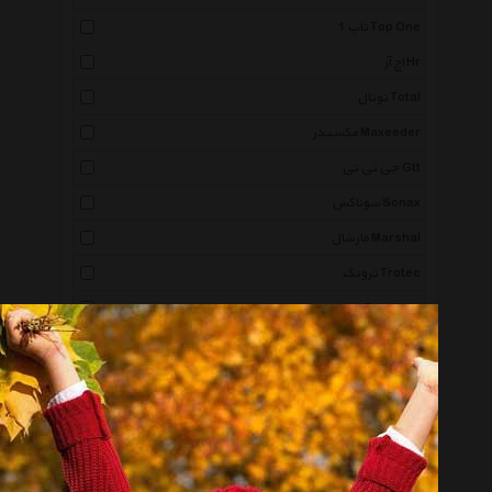
تاپ 1 Top One
اچ آر Hr
توتال Total
مکسیدر Maxeeder
جی تی تی Gtt
سوناکس Sonax
مارشال Marshal
تروتک Trotec
پرستون Prestone
نووا No Va
کلمن Coleman
جک موتورز Jac Motors
لیفان Lifan
پارتنر Partner