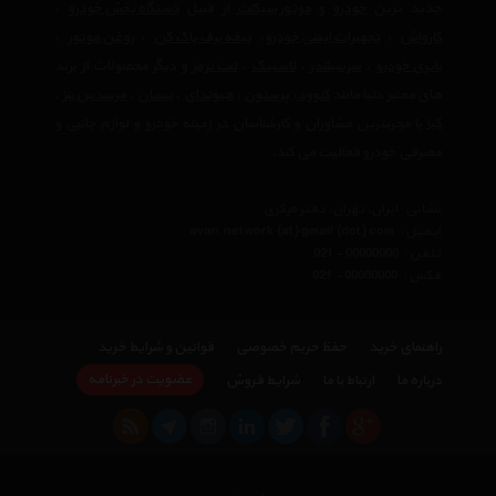
جدید ترین
خودرو
و
موتور سیکلت
از قبیل
دستگاه پخش خودرو
،
کارواش
،
تجهیرات ایمنی خودرو
،
تیغه برف پاک کن
،
روغن موتور
،
باتری خودرو
،
سرسیلندر
،
لاستیک
،
لنت ترمز
و دیگر محصولات از برند
های معتبر دنیا مانند
کنوود
،
پرستون
،
هیوندای
،
نیسان
،
مرسدس بنز
،
کیا
با مجربترین مشاوران و کارشناسان در زمینه خودرو و لوازم جانبی و
مصرفی خودرو فعالیت می کند.
نشانی : ایران، تهران، دفتر مرکزی
ایمیل :
avan.network {at} gmail {dot} com
تلفن :
021 - 00000000
فکس :
021 - 00000000
راهنمای خرید
حفظ حریم خصوصی
قوانین و شرایط خرید
عضویت در خبرنامه
درباره ما
ارتباط با ما
شرایط فروش