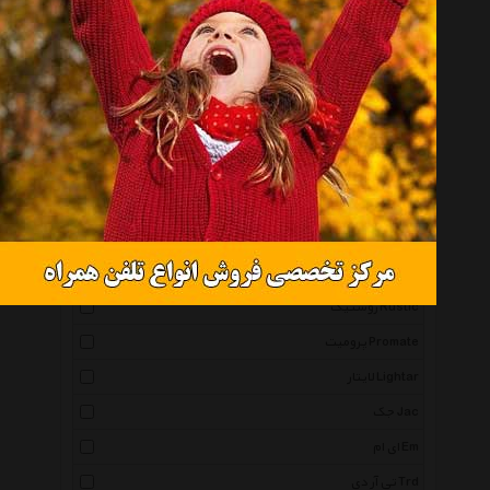
بی ال اس Bls
گتسان Getsun
آترود Atrod
متال گیر Metal Gear
مارپا Marpa
دیمارتینو Dimartino
های پاور High Power
دوو Daewoo
روستیک Rustic
پرومیت Promate
لایتار Lightar
جک Jac
ای ام Em
تی آر دی Trd