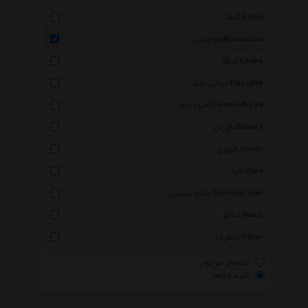
آلفا Alpha
ماواردین Mavardian
کنکو Kenko
دیجی یدک Dgyadak
آفرود پاور Poweroffroad
باورس Bavers
جووی Joway
کارا Cara
صامو پرشین Samopersian
نیاکو Niaco
متفرقه Other
کالاهای موجود
کلیه کالاها