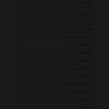
سایر لوازم خودرو In Car Accessories
همه گروهها
سایا Saya
ام پی Mp
بلک اند دکر Black And Decker
انرجایزر Energizer
ماکیتا Makita
هاوک Hauck
بولزوان Bullsone
دانلوپ Dunlop
استاک پلاستیک Stac Plastic
انرژی سیستم Energy Sistem
فارکو Farco
بابل Babol