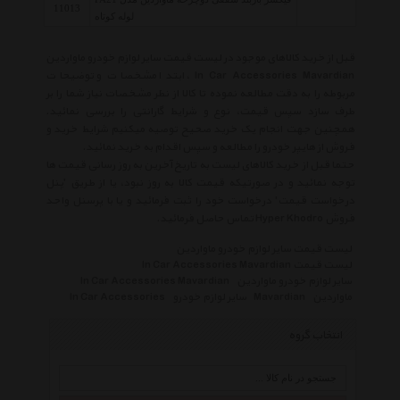
11013
لوله کوتاه
قبل از خرید کالاهای موجود در لیست قیمت سایر لوازم خودرو ماواردین
In Car Accessories Mavardian ، ابتدا مشخصات و توضیحات
مربوطه را به دقت مطالعه نموده تا کالا از نظر مشخصات نیاز شما را بر
طرف سازد سپس قیمت، نوع و شرایط گارانتی را بررسی نمائید.
همچنین جهت انجام یک خرید صحیح توصیه میکنیم شرایط خرید و
فروش از هایپر خودرو را مطالعه و سپس اقدام به خرید نمائید.
حتما قبل از خرید کالاهای لیست به تاریخ آخرین به روز رسانی قیمت ها
توجه نمائید و در صورتیکه قیمت کالا به روز نبود، یا از طریق 'پنل
درخواست قیمت' درخواست خود را ثبت فرمائید و یا با پرسنل واحد
فروش Hyper Khodro تماس حاصل فرمائید.
لیست قیمت سایر لوازم خودرو ماواردین
لیست قیمت In Car Accessories Mavardian
سایر لوازم خودرو ماواردین
In Car Accessories Mavardian
ماواردین
Mavardian
سایر لوازم خودرو
In Car Accessories
انتخاب گروه