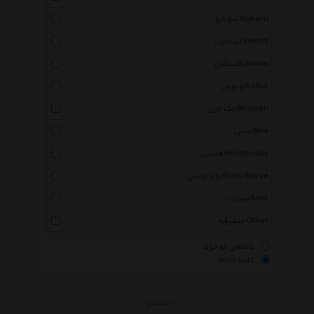
سوبارو Subaru
اسمارت Smartt
لینکلن Lincoln
لوتوس Lotus
مک لارن Mclaren
مینی Mini
هنسی Hennessey
رولز رویس Rolls Royce
سیات Seat
متفرقه Other
کالاهای موجود
کلیه کالاها
جستجو