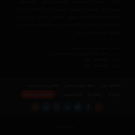
کارواش
،
تجهیرات ایمنی خودرو
،
تیغه برف پاک کن
،
روغن موتور
،
باتری خودرو
،
سرسیلندر
،
لاستیک
،
لنت ترمز
و دیگر محصولات از برند
های معتبر دنیا مانند
کنوود
،
پرستون
،
هیوندای
،
نیسان
،
مرسدس بنز
،
کیا
با مجربترین مشاوران و کارشناسان در زمینه خودرو و لوازم جانبی و
مصرفی خودرو فعالیت می کند.
نشانی : ایران، تهران، دفتر مرکزی
ایمیل :
avan.network {at} gmail {dot} com
تلفن :
021 - 00000000
فکس :
021 - 00000000
راهنمای خرید
حفظ حریم خصوصی
قوانین و شرایط خرید
عضویت در خبرنامه
درباره ما
ارتباط با ما
شرایط فروش
هایپر خودرو