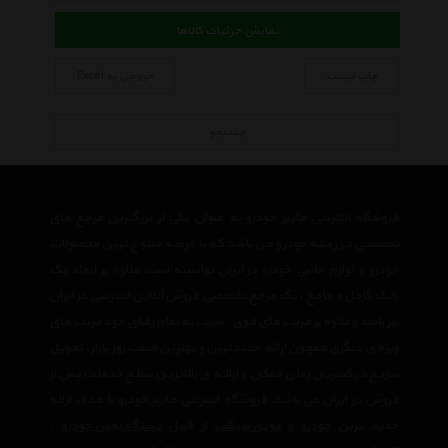
نمایش جزئیات کالاها
چاپ لیست
خروجی به Excel
جستجو
فروشگاه اینترنتی هایپر خودرو به عنوان یکی از بزرگترین مرجع های
تخصصی در زمینه خودرو می باشد که با عرضه متنوع ترین محصولات
خودرو و لوازم جانبی خودرو در ایران توانسته است علاوه بر ایجاد یک
بانک کامل و جامع ، یک مرجع تخصصی فروش آنلاین اینترنتی در ایران
نیز باشد وعلاوه بر مزیت های فوق، نسبت به تمام رقبای خود مزیت های
ویژه ی دیگری همچون ارائه جدیدترین و بهترین قیمت روز بازار، تحویل
سریع در کمترین زمان ممکن و ارائه ی بالاترین سطح خدمات پس از
فروش در ایران می باشد. فروشگاه اینترنتی هایپر خودرو با هدف ارائه
جدید ترین
خودرو
و
موتور سیکلت
از قبیل
دستگاه پخش خودرو
،