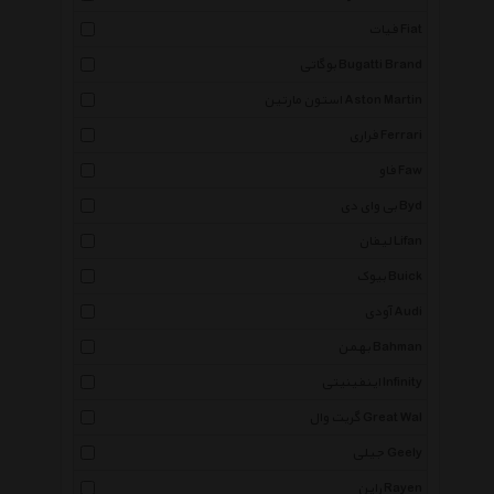
فیات Fiat
بوگاتی Bugatti Brand
استون مارتین Aston Martin
فراری Ferrari
فاو Faw
بی وای دی Byd
لیفان Lifan
بیوک Buick
آودی Audi
بهمن Bahman
اینفینیتی Infinity
گریت وال Great Wal
جیلی Geely
راین Rayen