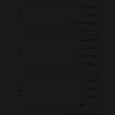
هایما Haima
فورد Ford
فولکس واگن Volkswagen
کادیلاک Caddilac
فیسکر Fisker
جی ام سی Gmc
بنتلی Bentley
کرایسلر Chrysler
جگوار Jaguar
جیپ Jeep
چری Chery
ولوو Volvo
کونیگزگ Koenigsegg
سانگ یانگ Ssangyong