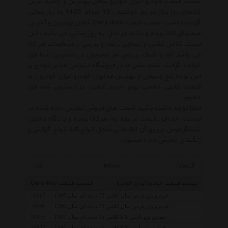
لیست قیمت خودرو ایران خودرو شامل بهترین و جدید ترین
کالاهای روز بازار در روز دوشنبه , 19 مرداد 1405 به روز رسانی
گردیده است. لیست قیمت Cars Ikco شامل بهترین و آخرین
قیمتهای کالا بوده و دائما در حال به روز رسانی می باشد. این
لیست شامل عکس و تصاویر ، نقد و بررسی ، مشخصات هر کالا
می باشد که با کلیک بر روی هر محصول در دسترس شما قرار
خواهد گرفت. تمام سعی ما در فروشگاه اینترنتی هایپر خودرو بر
این بوده رنج وسیعی از بهترین مدلهای خودرو ایران خودرو را با
قیمت رقابتی مناسب برای خرید آنلاین در دسترس شما قرار
دهیم.
لطفا توجه داشته باشید قیمت های فروش نمایش داده شده در
لیست، حداقل قیمت مربوط به هر کالا بوده و با نگاه داشتن
نشانگر موس بر روی آن اطلاعاتی شامل انواع کالا، انواع گارانتی و
رنگبندی نمایش داده میشود.
قیمت
نام کالا
کد
لیست قیمت خودرو ایران خودرو
لیست قیمت Cars Ikco
خودرو پژو پارس سال کلاس 32 دنده ای سال 1397
10667
خودرو پژو پارس سال کلاس 32 دنده ای سال 1396
4349
خودرو پژو پارس LX کلاس 15 دنده ای سال 1397
10673
خودرو پژو پارس LX کلاس 13 دنده ای سال 1397
10675