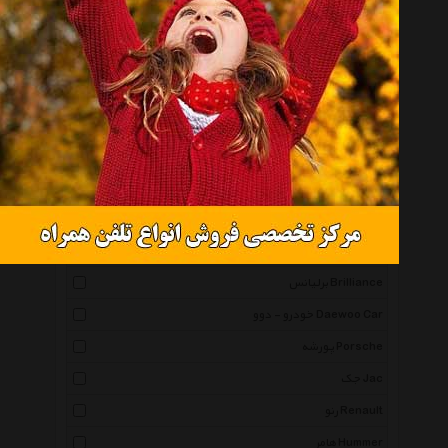
تراش Trash
لکسوس Lexus
آلفارومیو Alfaromeo
هوندا Honda
سوزوکی Suzuki
سیتروین Citroen
اوپل Opel
رنج روور Range Rover
برلیانس Brilliance
خودرو - دوو Daewoo Car
پورشه Porsche
جک Jac
رنو Renault
هامر Hummer