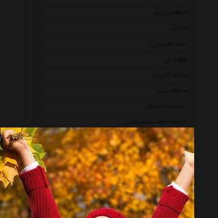
ام وی ام Mvm
کیا Kia
نیسان Nissan
ام جی Mg
تویوتا Toyota
سایپا Saipa
چانگان Changan
میتسوبیشی Mitsubishi
لامبورگینی Lamborghini
مازراتی Maserati
مرسدس بنز Mercedes Benz
مزدا Mazda
شورولت Chevrolet
پژو Peugeot