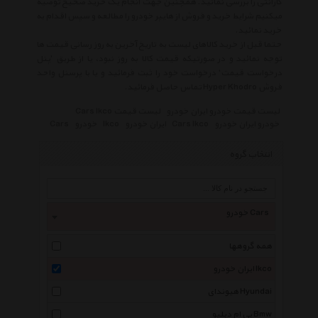
گارانتی را بررسی نمائید. همچنین جهت انجام یک خرید صحیح توصیه
میکنیم شرایط خرید و فروش از هایپر خودرو را مطالعه و سپس اقدام به
خرید نمائید.
حتما قبل از خرید کالاهای لیست به تاریخ آخرین به روز رسانی قیمت ها
توجه نمائید و در صورتیکه قیمت کالا به روز نبود، یا از طریق 'پنل
درخواست قیمت' درخواست خود را ثبت فرمائید و یا با پرسنل واحد
فروش Hyper Khodro تماس حاصل فرمائید.
لیست قیمت خودرو ایران خودرو
لیست قیمت Cars Ikco
خودرو ایران خودرو
Cars Ikco
ایران خودرو
Ikco
خودرو
Cars
انتخاب گروه
خودرو Cars
همه گروهها
ایران خودرو Ikco
هیوندای Hyundai
بی ام دبلیو Bmw