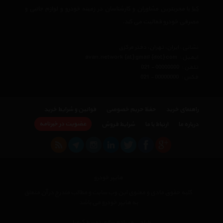
کیا
با مجربترین مشاوران و کارشناسان در زمینه خودرو و لوازم جانبی و
مصرفی خودرو فعالیت می کند.
نشانی : ایران، تهران، دفتر مرکزی
ایمیل :
avan.network {at} gmail {dot} com
تلفن :
021 - 00000000
فکس :
021 - 00000000
راهنمای خرید
حفظ حریم خصوصی
قوانین و شرایط خرید
عضویت در خبرنامه
درباره ما
ارتباط با ما
شرایط فروش
هایپر خودرو
کلیه حقوق مادی و معنوی این وب سایت و مطالب مندرج در آن متعلق
به هایپر خودرو می باشد
طراحی و پیاده سازی توسط کیمیا