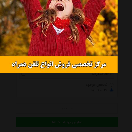
کفپوش صندوق خودرو Car Trunk Coating
همه گروهها
بابل Babol
سانا Sana 3D
اچ آر Hr
آذر فرش Azarfarsh
نگین Negin
متفرقه Other
کالاهای موجود
کلیه کالاها
جستجو
نمایش جزئیات کالاها