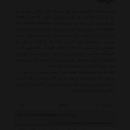
Negin
لیست قیمت کفپوش صندوق خودرو نگین شامل بهترین و
جدید ترین کالاهای روز بازار در روز پنج شنبه , 15 مرداد 1405
به روز رسانی گردیده است. لیست قیمت Car Trunk Coating
Negin شامل بهترین و آخرین قیمتهای کالا بوده و دائما در حال
به روز رسانی می باشد. این لیست شامل عکس و تصاویر ، نقد و
بررسی ، مشخصات هر کالا می باشد که با کلیک بر روی هر
محصول در دسترس شما قرار خواهد گرفت. تمام سعی ما در
فروشگاه اینترنتی هایپر خودرو بر این بوده رنج وسیعی از بهترین
مدلهای کفپوش صندوق خودرو نگین را با قیمت رقابتی مناسب
برای خرید آنلاین در دسترس شما قرار دهیم.
لطفا توجه داشته باشید قیمت های فروش نمایش داده شده در
لیست، حداقل قیمت مربوط به هر کالا بوده و با نگاه داشتن
نشانگر موس بر روی آن اطلاعاتی شامل انواع کالا، انواع گارانتی و
رنگبندی نمایش داده میشود.
قیمت
نام کالا
کد
لیست قیمت Car Trunk Coating Negin
لیست قیمت کفپوش صندوق خودرو نگین
نمد زیر موکت کف صندوق نگین مدل پژو 405
11937