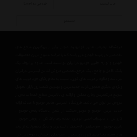
چاپ لیست
خروجی به Excel
جستجو
فروشگاه اینترنتی هایپر خودرو به عنوان یکی از بزرگترین مرجع های
تخصصی در زمینه خودرو می باشد که با عرضه متنوع ترین محصولات
خودرو و لوازم جانبی خودرو در ایران توانسته است علاوه بر ایجاد یک
بانک کامل و جامع ، یک مرجع تخصصی فروش آنلاین اینترنتی در ایران
نیز باشد وعلاوه بر مزیت های فوق، نسبت به تمام رقبای خود مزیت های
ویژه ی دیگری همچون ارائه جدیدترین و بهترین قیمت روز بازار، تحویل
سریع در کمترین زمان ممکن و ارائه ی بالاترین سطح خدمات پس از
فروش در ایران می باشد. فروشگاه اینترنتی هایپر خودرو با هدف ارائه
جدید ترین
خودرو
و
موتور سیکلت
از قبیل
دستگاه پخش خودرو
،
کارواش
،
تجهیرات ایمنی خودرو
،
تیغه برف پاک کن
،
روغن موتور
،
باتری خودرو
،
سرسیلندر
،
لاستیک
،
لنت ترمز
و دیگر محصولات از برند
های معتبر دنیا مانند
کنوود
،
پرستون
،
هیوندای
،
نیسان
،
مرسدس بنز
،