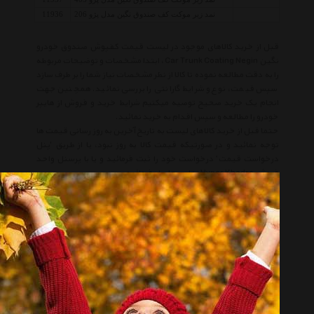
نمد زیر موکت کف صندوق نگین مدل پژو 206
11936
قبل از خرید کالاهای موجود در لیست قیمت کفپوش صندوق خودرو
نگین Car Trunk Coating Negin ، ابتدا مشخصات و توضیحات مربوطه
را به دقت مطالعه نموده تا کالا از نظر مشخصات نیاز شما را بر طرف سازد
سپس قیمت، نوع و شرایط گارانتی را بررسی نمائید. همچنین جهت
انجام یک خرید صحیح توصیه میکنیم شرایط خرید و فروش از هایپر
خودرو را مطالعه و سپس اقدام به خرید نمائید.
حتما قبل از خرید کالاهای لیست به تاریخ آخرین به روز رسانی قیمت ها
توجه نمائید و در صورتیکه قیمت کالا به روز نبود، یا از طریق 'پنل
درخواست قیمت' درخواست خود را ثبت فرمائید و یا با پرسنل واحد
فروش Hyper Khodro تماس حاصل فرمائید.
لیست قیمت کفپوش صندوق خودرو نگین
لیست قیمت Car Trunk Coating Negin
کفپوش صندوق خودرو نگین
Car Trunk Coating Negin
نگین
Negin
کفپوش صندوق خودرو
Car Trunk Coating
انتخاب گروه