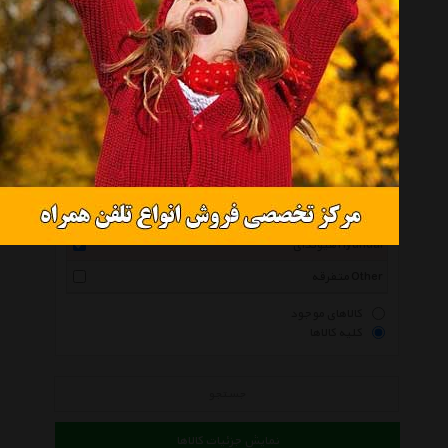
همه گروهها
اس ان تی Snt
جک موتورز Jac Motors
لیفان Lifan
جیلی Geely
ام وی ام Mvm
پژو Peugeot
هیوندای Hyundai
متفرقه Other
کالاهای موجود
کلیه کالاها
جستجو
نمایش جزئیات کالاها