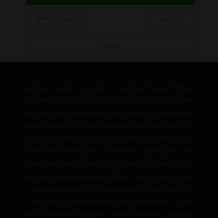
چاپ لیست
خروجی به Excel
جستجو
فروشگاه اینترنتی هایپر خودرو به عنوان یکی از بزرگترین مرجع های
تخصصی در زمینه خودرو می باشد که با عرضه متنوع ترین محصولات
خودرو و لوازم جانبی خودرو در ایران توانسته است علاوه بر ایجاد یک
بانک کامل و جامع ، یک مرجع تخصصی فروش آنلاین اینترنتی در ایران
نیز باشد وعلاوه بر مزیت های فوق، نسبت به تمام رقبای خود مزیت های
ویژه ی دیگری همچون ارائه جدیدترین و بهترین قیمت روز بازار، تحویل
سریع در کمترین زمان ممکن و ارائه ی بالاترین سطح خدمات پس از
فروش در ایران می باشد. فروشگاه اینترنتی هایپر خودرو با هدف ارائه
جدید ترین
خودرو
و
موتور سیکلت
از قبیل
دستگاه پخش خودرو
،
کارواش
،
تجهیرات ایمنی خودرو
،
تیغه برف پاک کن
،
روغن موتور
،
باتری خودرو
،
سرسیلندر
،
لاستیک
،
لنت ترمز
و دیگر محصولات از برند