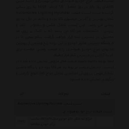
لیست قیمت چراغ خودرو هیوندای شامل بهترین و جدید ترین
کالاهای روز بازار در روز جمعه , 16 مرداد 1405 به روز رسانی
گردیده است. لیست قیمت Automotive Lighting Hyundai
شامل بهترین و آخرین قیمتهای کالا بوده و دائما در حال به روز
رسانی می باشد. این لیست شامل عکس و تصاویر ، نقد و
بررسی ، مشخصات هر کالا می باشد که با کلیک بر روی هر
محصول در دسترس شما قرار خواهد گرفت. تمام سعی ما در
فروشگاه اینترنتی هایپر خودرو بر این بوده رنج وسیعی از بهترین
مدلهای چراغ خودرو هیوندای را با قیمت رقابتی مناسب برای
خرید آنلاین در دسترس شما قرار دهیم.
لطفا توجه داشته باشید قیمت های فروش نمایش داده شده در
لیست، حداقل قیمت مربوط به هر کالا بوده و با نگاه داشتن
نشانگر موس بر روی آن اطلاعاتی شامل انواع کالا، انواع گارانتی و
رنگبندی نمایش داده میشود.
قیمت
نام کالا
کد
لیست قیمت Automotive Lighting Hyundai
لیست قیمت چراغ خودرو هیوندای
چراغ مه شکن جلو خودرو مدل daylight مناسب
10491
برای خودرو سانتافه