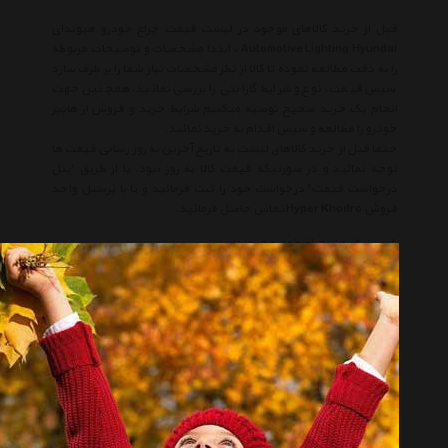
قبل از خرید کالاهای موجود در لیست قیمت چراغ خودرو هیوندای
Automotive Lighting Hyundai ، ابتدا مشخصات و توضیحات مربوطه
را به دقت مطالعه نموده تا کالا از نظر مشخصات نیاز شما را بر طرف سازد
سپس قیمت، نوع و شرایط گارانتی را بررسی نمائید. همچنین جهت
انجام یک خرید صحیح توصیه میکنیم شرایط خرید و فروش از هایپر
خودرو را مطالعه و سپس اقدام به خرید نمائید.
حتما قبل از خرید کالاهای لیست به تاریخ آخرین به روز رسانی قیمت ها
توجه نمائید و در صورتیکه قیمت کالا به روز نبود، یا از طریق 'پنل
درخواست قیمت' درخواست خود را ثبت فرمائید و یا با پرسنل واحد
فروش Hyper Khodro تماس حاصل فرمائید.
لیست قیمت چراغ خودرو هیوندای
لیست قیمت Automotive Lighting Hyundai
چراغ خودرو هیوندای
Automotive Lighting Hyundai
هیوندای
Hyundai
چراغ خودرو
Automotive Lighting
انتخاب گروه
چراغ خودرو Automotive Lighting