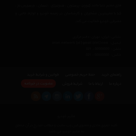
های معتبر دنیا مانند
کنوود
،
پرستون
،
هیوندای
،
نیسان
،
مرسدس بنز
،
کیا
با مجربترین مشاوران و کارشناسان در زمینه خودرو و لوازم جانبی و
مصرفی خودرو فعالیت می کند.
نشانی : ایران، تهران، دفتر مرکزی
ایمیل :
avan.network {at} gmail {dot} com
تلفن :
021 - 00000000
فکس :
021 - 00000000
راهنمای خرید
حفظ حریم خصوصی
قوانین و شرایط خرید
عضویت در خبرنامه
درباره ما
ارتباط با ما
شرایط فروش
هایپر خودرو
کلیه حقوق مادی و معنوی این وب سایت و مطالب مندرج در آن متعلق
به هایپر خودرو می باشد