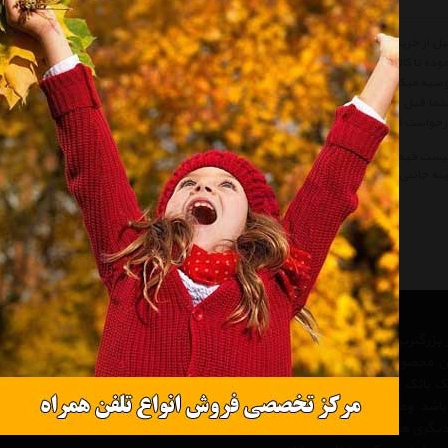
چراغ راهن
قبل از خرید کال
وده تا کالا از نظر مشخصات نیاز شما را بر طرف سازد سپس قیمت، نوع و شرایط گارانتی را
صیه میکنیم شرایط خرید و فروش از هایپر خودرو را مطالعه و سپس اقدام به خرید نمائید.
ما قبل از خرید کالاهای لیست به تاریخ آخرین به روز رسانی قیمت ها توجه نمائید و در ص
خواست قیمت' درخواست خود را ثبت فرمائید و یا با پرسنل واحد فروش Hyper Khodro تماس حاصل فرمائید.
یست قیمت آینه جانبی متفرقه
لیست قیمت Side Mirrors Other
آینه جانبی متفرقه
r
ینه جانبی
Side Mirrors
 از بزرگترین مرجع های تخصصی در
ن محصولات خودرو و لوازم جانبی
 یک بانک کامل و جامع ، یک مرجع
 باشد وعلاوه بر مزیت های فوق،
دیگری همچون ارائه جدیدترین و