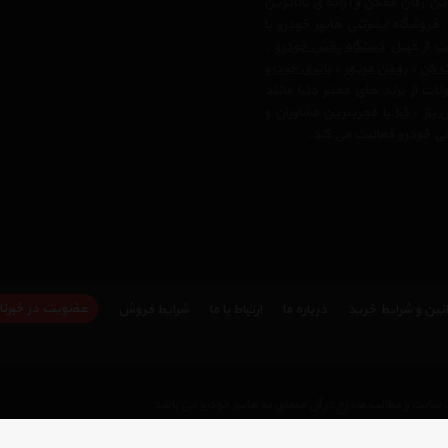
ن زمان ممکن و ارائه ی بالاترین
وشگاه اینترنتی هایپر خودرو با
لت
از قبیل
دستگاه پخش خودرو
،
ک کن
،
روغن موتور
،
باتری خودرو
ت از برند های معتبر دنیا مانند
بنز
،
کیا
با مجربترین مشاوران و
رفی خودرو فعالیت می کند.
عضویت در خبرنا
نین و شرایط خرید
درباره ما
ارتباط با ما
شرایط فروش
سایت و مطالب مندرج در آن متعلق به هایپر خودرو می باشد