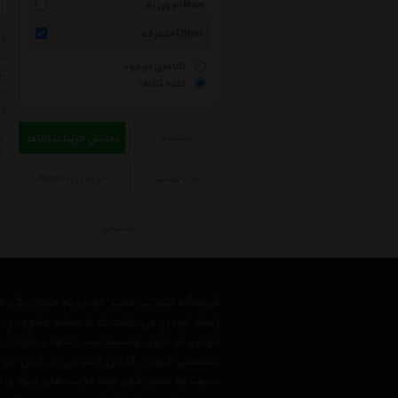
ام وی ام Mvm
متفرقه Other
نم
کالاهای موجود
تو
کلیه کالاها
حت
در
جستجو
نمایش جزئیات کالاها
ل
آ
چاپ لیست
خروجی به Excel
جستجو
فروشگاه اینترنتی هایپر خودرو به عنوان یکی
زمینه خودرو می باشد که با عرضه متنوع تری
خودرو در ایران توانسته است علاوه بر ایجاد
تخصصی فروش آنلاین اینترنتی در ایران نیز
نسبت به تمام رقبای خود مزیت های ویژه ی 