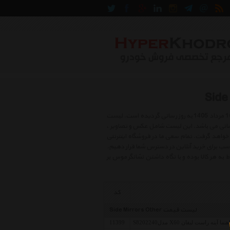
لیست قیمت آینه جانبی متفرقه شامل بهترین و جدید ترین کالاهای روز بازار در روز جمعه , 16 مرداد 1405 به روز رسانی گردیده است. لیست
 حال به روز رسانی می باشد. این لیست شامل عکس و تصاویر ،
خواهد گرفت. تمام سعی ما در فروشگاه اینترنتی
مناسب برای خرید آنلاین در دسترس شما قرار دهیم.
هر کالا بوده و با نگاه داشتن نشانگر موس بر
کد
لیست قیمت Side Mirrors Other
 آینه راست لیفان X60 مدلS8202240
11399