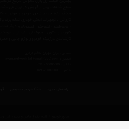
بهترین قیمت روز بازار، تحویل سریع در کمتری
سطح خدمات پس از فروش در ایران می باشد. فر
هدف ارائه جدید ترین
خودرو
و
موتور سیک
کارواش
،
تجهیرات ایمنی خودرو
،
تیغه برف پا
،
سرسیلندر
،
لاستیک
،
لنت ترمز
و دیگر محصولا
کنوود
،
پرستون
،
هیوندای
،
نیسان
،
مرسدس 
کارشناسان در زمینه خودرو و لوازم جانبی و مص
نشانی : ایران، تهران، دفتر مرکزی
ایمیل :
avan.network {at} gmail {dot} com
تلفن :
021 - 00000000
فکس :
021 - 00000000
راهنمای خرید
حفظ حریم خصوصی
قوا
هایپر خودرو
|
کلیه حقوق مادی و معنوی این وب 