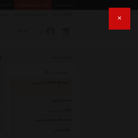
صفحه اصلی
گروه بندی محصولات
اخبار و 
راهنمای خرید
قوانین و شرایط خرید
درباره
×
ورود
ل
انتخاب گروه
ن
آینه جانبی Side Mirrors
ه
ل
ر
همه گروهها
اس ان تی Snt
جک موتورز Jac Motors
لیفان Lifan