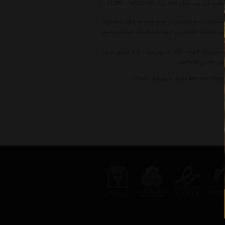
ما آینه چپ لیفان X60 مدل S8202140
11398
اهای موجود در لیست قیمت آینه جانبی متفرقه Side Mirrors Other ، ابتدا مشخصات و توضیحات مربوطه را به دقت مطالعه
 بررسی نمائید. همچنین جهت انجام یک خرید صحیح
ورتیکه قیمت کالا به روز نبود، یا از طریق 'پنل
Side Mirrors Othe
متفرقه
Other