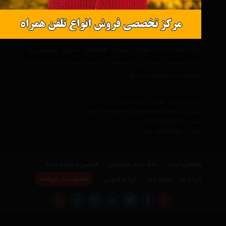
جدید ترین
خودرو
و
موتور سیکلت
از قبیل
دستگاه پخش خودرو
،
کارواش
،
تجهیرات ایمنی خودرو
،
تیغه برف پاک کن
،
روغن موتور
،
باتری خودرو
،
سرسیلندر
،
لاستیک
،
لنت ترمز
و دیگر محصولات از برند
های معتبر دنیا مانند
کنوود
،
پرستون
،
هیوندای
،
نیسان
،
مرسدس بنز
،
کیا
با مجربترین مشاوران و کارشناسان در زمینه خودرو و لوازم جانبی و
مصرفی خودرو فعالیت می کند.
نشانی : ایران، تهران، دفتر مرکزی
ایمیل :
avan.network {at} gmail {dot} com
تلفن :
021 - 00000000
فکس :
021 - 00000000
راهنمای خرید
حفظ حریم خصوصی
قوانین و شرایط خرید
عضویت در خبرنامه
درباره ما
ارتباط با ما
شرایط فروش