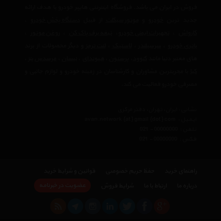
فروش در ایران می باشد. فروشگاه اینترنتی هایپر خودرو با هدف ارائه
جدید ترین
خودرو
و
موتور سیکلت
از قبیل
دستگاه پخش خودرو
،
کارواش
،
تجهیرات ایمنی خودرو
،
تیغه برف پاک کن
،
روغن موتور
،
باتری خودرو
،
سرسیلندر
،
لاستیک
،
لنت ترمز
و دیگر محصولات از برند
های معتبر دنیا مانند
کنوود
،
پرستون
،
هیوندای
،
نیسان
،
مرسدس بنز
،
کیا
با مجربترین مشاوران و کارشناسان در زمینه خودرو و لوازم جانبی و
مصرفی خودرو فعالیت می کند.
نشانی : ایران، تهران، دفتر مرکزی
ایمیل :
avan.network {at} gmail {dot} com
تلفن :
021 - 00000000
فکس :
021 - 00000000
راهنمای خرید
حفظ حریم خصوصی
قوانین و شرایط خرید
عضویت در خبرنامه
درباره ما
ارتباط با ما
شرایط فروش