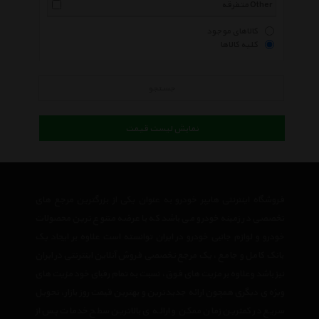
متفرقه Other
کالاهای موجود
کلیه کالاها
جستجو
نمایش لیست قیمت
فروشگاه اینترنتی هایپر خودرو به عنوان یکی از بزرگترین مرجع های
تخصصی در زمینه خودرو می باشد که با عرضه متنوع ترین محصولات
خودرو و لوازم جانبی خودرو در ایران توانسته است علاوه بر ایجاد یک
بانک کامل و جامع ، یک مرجع تخصصی فروش آنلاین اینترنتی در ایران
نیز باشد وعلاوه بر مزیت های فوق، نسبت به تمام رقبای خود مزیت های
ویژه ی دیگری همچون ارائه جدیدترین و بهترین قیمت روز بازار، تحویل
سریع در کمترین زمان ممکن و ارائه ی بالاترین سطح خدمات پس از