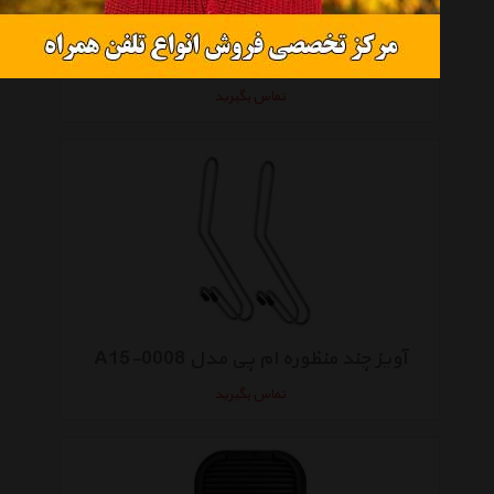
صفحه نگهدارنده ام پی مدل L11-1025
تماس بگیرید
آویز چند منظوره ام پی مدل A15-0008
تماس بگیرید