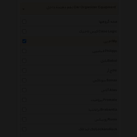
نظم دهنده داخل Car Organizer Equipment
همه گروهها
کیس لاجیک Case Logic
ام پی Mp
فیلیپی Philippi
بابل Babol
اچ آر Hr
سوناکس Sonax
آلاس Alas
پرومیت Promate
برابانتیا Brabantia
رونیکس Ronix
لاک اند لاک Lockandlock