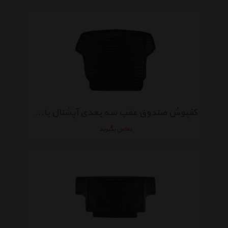
کفپوش صندوق عقب سه بعدی آپشنال بابل مناسب برای هیوندای سوناتا ال اف
تماس بگیرید