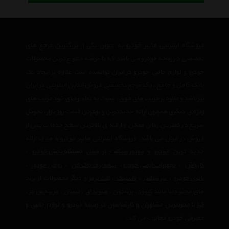
فروشگاه اینترنتی هایپر خودرو به عنوان یکی از بزرگترین مرجع های
تخصصی در زمینه خودرو می باشد که با عرضه متنوع ترین محصولات
خودرو و لوازم جانبی خودرو در ایران توانسته است علاوه بر ایجاد یک
بانک کامل و جامع ، یک مرجع تخصصی فروش آنلاین اینترنتی در ایران
نیز باشد وعلاوه بر مزیت های فوق، نسبت به تمام رقبای خود مزیت های
ویژه ی دیگری همچون ارائه جدیدترین و بهترین قیمت روز بازار، تحویل
سریع در کمترین زمان ممکن و ارائه ی بالاترین سطح خدمات پس از
فروش در ایران می باشد. فروشگاه اینترنتی هایپر خودرو با هدف ارائه
جدید ترین
خودرو
و
موتور سیکلت
از قبیل
دستگاه پخش خودرو
،
کارواش
،
تجهیرات ایمنی خودرو
،
تیغه برف پاک کن
،
روغن موتور
،
باتری خودرو
،
سرسیلندر
،
لاستیک
،
لنت ترمز
و دیگر محصولات از برند
های معتبر دنیا مانند
کنوود
،
پرستون
،
هیوندای
،
نیسان
،
مرسدس بنز
،
کیا
با مجربترین مشاوران و کارشناسان در زمینه خودرو و لوازم جانبی و
مصرفی خودرو فعالیت می کند.