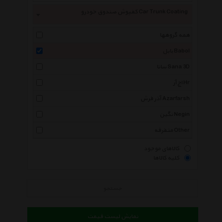
کفپوش صندوق خودرو Car Trunk Coating
همه گروهها
بابل Babol
سانا Sana 3D
اچ آر Hr
آذر فرش Azarfarsh
نگین Negin
متفرقه Other
کالاهای موجود
کلیه کالاها
جستجو
نمایش لیست قیمت