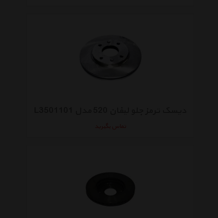
دیسک ترمز جلو لیفان 520 مدل L3501101
تماس بگیرید