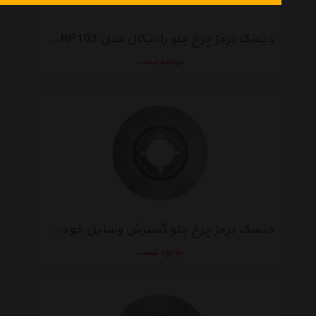
دیسک ترمز چرخ جلو رادیکال مدل RP103 مناسب برای پراید بسته 2 عددی
موجود نیست
دیسک ترمز چرخ جلو گسترش وسایل خودرو آسیا مناسب برای روآ ABS
موجود نیست