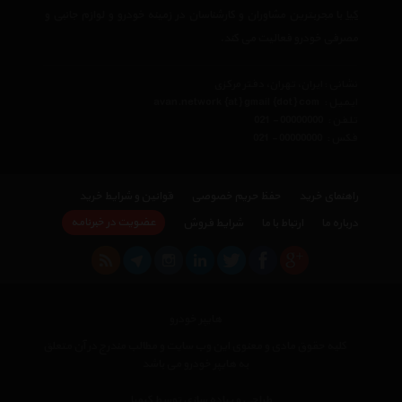
کیا
با مجربترین مشاوران و کارشناسان در زمینه خودرو و لوازم جانبی و
مصرفی خودرو فعالیت می کند.
نشانی : ایران، تهران، دفتر مرکزی
ایمیل :
avan.network {at} gmail {dot} com
تلفن :
021 - 00000000
فکس :
021 - 00000000
راهنمای خرید
حفظ حریم خصوصی
قوانین و شرایط خرید
عضویت در خبرنامه
درباره ما
ارتباط با ما
شرایط فروش
هایپر خودرو
کلیه حقوق مادی و معنوی این وب سایت و مطالب مندرج در آن متعلق
به هایپر خودرو می باشد
×
طراحی و پیاده سازی توسط کیمیا