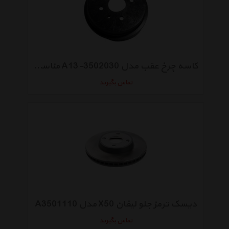
کاسه چرخ عقب مدل A13-3502030 مناسب مدل ام وی ام 315
تماس بگیرید
دیسک ترمز جلو لیفان X50 مدل A3501110
تماس بگیرید