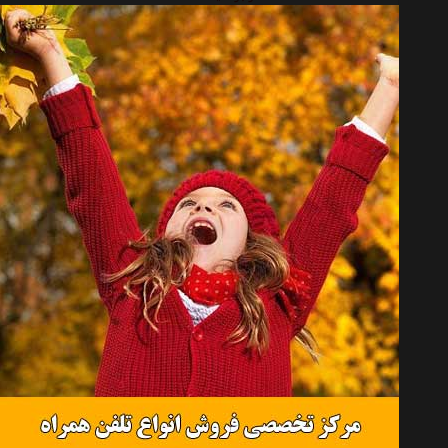
دیسک ترمز چرخ جلو رادیکال مدل R4103 مناسب برای پژو 405 بسته 2 عددی
موجود نیست