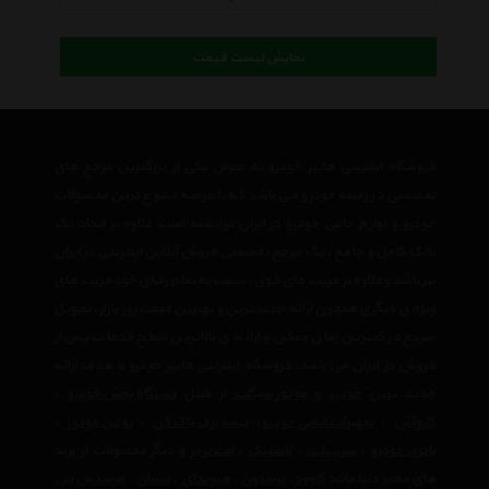
نمایش لیست قیمت
فروشگاه اینترنتی هایپر خودرو به عنوان یکی از بزرگترین مرجع های
تخصصی در زمینه خودرو می باشد که با عرضه متنوع ترین محصولات
خودرو و لوازم جانبی خودرو در ایران توانسته است علاوه بر ایجاد یک
بانک کامل و جامع ، یک مرجع تخصصی فروش آنلاین اینترنتی در ایران
نیز باشد وعلاوه بر مزیت های فوق، نسبت به تمام رقبای خود مزیت های
ویژه ی دیگری همچون ارائه جدیدترین و بهترین قیمت روز بازار، تحویل
سریع در کمترین زمان ممکن و ارائه ی بالاترین سطح خدمات پس از
فروش در ایران می باشد. فروشگاه اینترنتی هایپر خودرو با هدف ارائه
جدید ترین
خودرو
و
موتور سیکلت
از قبیل
دستگاه پخش خودرو
،
کارواش
،
تجهیرات ایمنی خودرو
،
تیغه برف پاک کن
،
روغن موتور
،
باتری خودرو
،
سرسیلندر
،
لاستیک
،
لنت ترمز
و دیگر محصولات از برند
های معتبر دنیا مانند
کنوود
،
پرستون
،
هیوندای
،
نیسان
،
مرسدس بنز
،