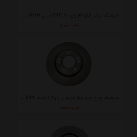
دیسک ترمز جلو ام وی ام 315 مدل A13-3501075
تماس بگیرید
دیسک چرخ جلو کیا جنیون پارتز اپتیما 2011 مدل 517123K010
موجود نیست