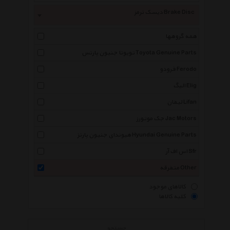
دیسک ترمز Brake Disc
همه گروهها
تویوتا جنیون پارتس Toyota Genuine Parts
فرودو Ferodo
الیگ Elig
لیفان Lifan
جک موتورز Jac Motors
هیوندای جنیون پارتز Hyundai Genuine Parts
اس اف آر Sfr
متفرقه Other
کالاهای موجود
کلیه کالاها
جستجو