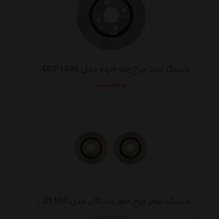
دیسک ترمز چرخ جلو فردو مدل DDF1096 مناسب برای ال 90 بسته 2 عددی
موجود نیست
دیسک ترمز چرخ جلو رادیکال مدل R25103 مناسب برای پژو 206 بسته 2 عددی
موجود نیست