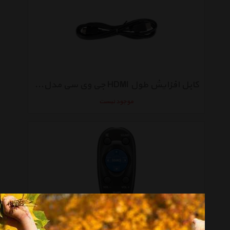
کابل افزایش طول HDMI جی وی سی مدل KS-U60
موجود نیست
ریموت کنترل جی وی سی مدل RM-RK52P