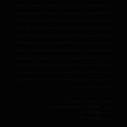
خودرو و لوازم جانبی خودرو در ایران توانسته است علاوه بر ایجاد یک
بانک کامل و جامع ، یک مرجع تخصصی فروش آنلاین اینترنتی در ایران
نیز باشد وعلاوه بر مزیت های فوق، نسبت به تمام رقبای خود مزیت های
ویژه ی دیگری همچون ارائه جدیدترین و بهترین قیمت روز بازار، تحویل
سریع در کمترین زمان ممکن و ارائه ی بالاترین سطح خدمات پس از
فروش در ایران می باشد. فروشگاه اینترنتی هایپر خودرو با هدف ارائه
جدید ترین
خودرو
و
موتور سیکلت
از قبیل
دستگاه پخش خودرو
،
کارواش
،
تجهیرات ایمنی خودرو
،
تیغه برف پاک کن
،
روغن موتور
،
باتری خودرو
،
سرسیلندر
،
لاستیک
،
لنت ترمز
و دیگر محصولات از برند
های معتبر دنیا مانند
کنوود
،
پرستون
،
هیوندای
،
نیسان
،
مرسدس بنز
،
کیا
با مجربترین مشاوران و کارشناسان در زمینه خودرو و لوازم جانبی و
مصرفی خودرو فعالیت می کند.
نشانی : ایران، تهران، دفتر مرکزی
ایمیل :
avan.network {at} gmail {dot} com
تلفن :
021 - 00000000
فکس :
021 - 00000000