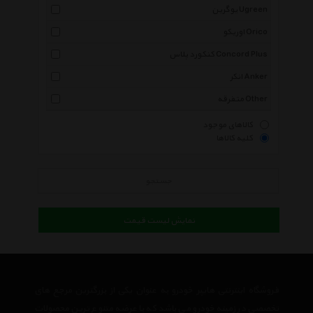
یوگرین Ugreen
اوریکو Orico
کنکورد پلاس Concord Plus
انکر Anker
متفرقه Other
کالاهای موجود
کلیه کالاها
جستجو
نمایش لیست قیمت
فروشگاه اینترنتی هایپر خودرو به عنوان یکی از بزرگترین مرجع های
تخصصی در زمینه خودرو می باشد که با عرضه متنوع ترین محصولات