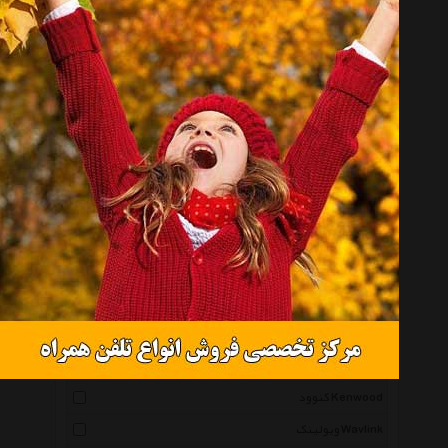
موجود نیست
انتخاب گروه
لوازم جانبی صوتی و تصویری خودرو Incar Accessories
همه گروهها
مکسیدر Maxeeder
پایونیر Pioneer
ام بی -خودرو Mb Car
جی وی سی Jvc
سونی Sony
کنوود Kenwood
ویولینک Wavlink