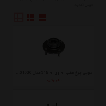
خوش آمدید
توپی چرخ عقب ام وی ام 315 مدل A13-3301030
تماس بگیرید