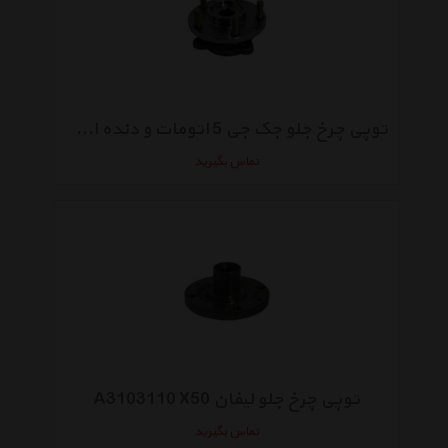
توپی چرخ جلو جک جی 5 اتومات و دنده ای مدل 3103110U2011
تماس بگیرید
توپی چرخ جلو لیفان A3103110 X50
تماس بگیرید