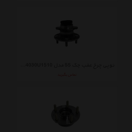
توپی چرخ عقب جک S5 مدل 3104030U1510
تماس بگیرید