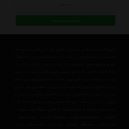
جستجو
نمایش لیست قیمت
فروشگاه اینترنتی هایپر خودرو به عنوان یکی از بزرگترین مرجع های
تخصصی در زمینه خودرو می باشد که با عرضه متنوع ترین محصولات
خودرو و لوازم جانبی خودرو در ایران توانسته است علاوه بر ایجاد یک
بانک کامل و جامع ، یک مرجع تخصصی فروش آنلاین اینترنتی در ایران
نیز باشد وعلاوه بر مزیت های فوق، نسبت به تمام رقبای خود مزیت های
ویژه ی دیگری همچون ارائه جدیدترین و بهترین قیمت روز بازار، تحویل
سریع در کمترین زمان ممکن و ارائه ی بالاترین سطح خدمات پس از
فروش در ایران می باشد. فروشگاه اینترنتی هایپر خودرو با هدف ارائه
جدید ترین
خودرو
و
موتور سیکلت
از قبیل
دستگاه پخش خودرو
،
کارواش
،
تجهیرات ایمنی خودرو
،
تیغه برف پاک کن
،
روغن موتور
،
باتری خودرو
،
سرسیلندر
،
لاستیک
،
لنت ترمز
و دیگر محصولات از برند