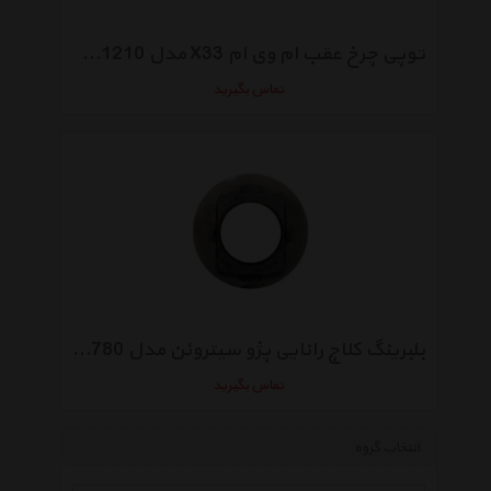
توپی چرخ عقب ام وی ام X33 مدل T11-3301210
تماس بگیرید
بلبرینگ کلاچ رانایی پژو سیتروئن مدل 11266780
تماس بگیرید
انتخاب گروه