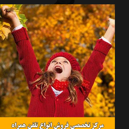
توپی چرخ عقب جیلی صندوق دار و هاچ بک مدل 1064001293
تماس بگیرید
بلبرینگ چرخ جلو ام وی ام 315 مدل A13-3001030
تماس بگیرید