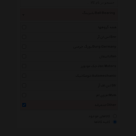
بلبرینگ Ball Bearing
همه گروهها
اس ان آر Snr
بورگ جرمنی Burg Germany
لیفان Lifan
جک موتورز Jac Motors
اتومکانیک Automechanic
اس اف آر Sfr
ام وی ام Mvm
متفرقه Other
کالاهای موجود
کلیه کالاها