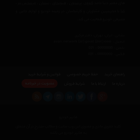
های معتبر دنیا مانند
کنوود
،
پرستون
،
هیوندای
،
نیسان
،
مرسدس بنز
،
کیا
با مجربترین مشاوران و کارشناسان در زمینه خودرو و لوازم جانبی و
مصرفی خودرو فعالیت می کند.
نشانی : ایران، تهران، دفتر مرکزی
ایمیل :
avan.network {at} gmail {dot} com
تلفن :
021 - 00000000
فکس :
021 - 00000000
راهنمای خرید
حفظ حریم خصوصی
قوانین و شرایط خرید
عضویت در خبرنامه
درباره ما
ارتباط با ما
شرایط فروش
هایپر خودرو
کلیه حقوق مادی و معنوی این وب سایت و مطالب مندرج در آن متعلق
به هایپر خودرو می باشد
×