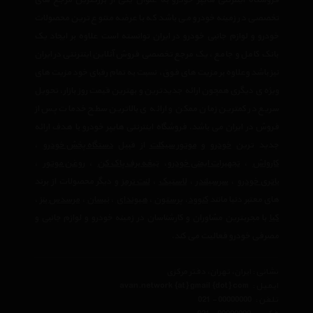
فروشگاه اینترنتی هایپر خودرو به عنوان یکی از بزرگترین مرجع های
تخصصی در زمینه خودرو می باشد که با عرضه متنوع ترین محصولات
خودرو و لوازم جانبی خودرو در ایران توانسته است علاوه بر ایجاد یک
بانک کامل و جامع ، یک مرجع تخصصی فروش آنلاین اینترنتی در ایران
نیز باشد وعلاوه بر مزیت های فوق، نسبت به تمام رقبای خود مزیت های
ویژه ی دیگری همچون ارائه جدیدترین و بهترین قیمت روز بازار، تحویل
سریع در کمترین زمان ممکن و ارائه ی بالاترین سطح خدمات پس از
فروش در ایران می باشد. فروشگاه اینترنتی هایپر خودرو با هدف ارائه
جدید ترین
خودرو
و
موتور سیکلت
از قبیل
دستگاه پخش خودرو
،
کارواش
،
تجهیرات ایمنی خودرو
،
تیغه برف پاک کن
،
روغن موتور
،
باتری خودرو
،
سرسیلندر
،
لاستیک
،
لنت ترمز
و دیگر محصولات از برند
های معتبر دنیا مانند
کنوود
،
پرستون
،
هیوندای
،
نیسان
،
مرسدس بنز
،
کیا
با مجربترین مشاوران و کارشناسان در زمینه خودرو و لوازم جانبی و
مصرفی خودرو فعالیت می کند.
نشانی : ایران، تهران، دفتر مرکزی
ایمیل :
avan.network {at} gmail {dot} com
تلفن :
021 - 00000000