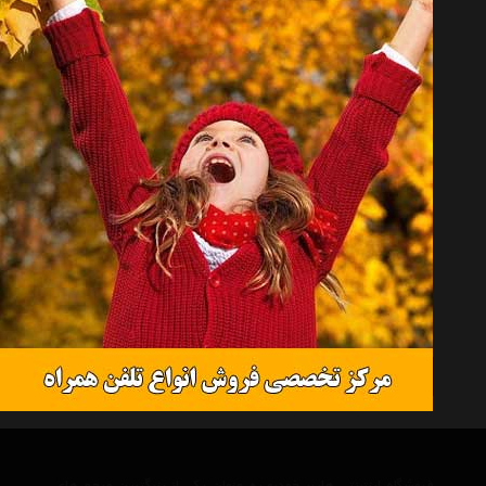
روغن هیدرولیک Hydraulic Oil
همه گروهها
پرستون Prestone
توتال Total
متفرقه Other
کالاهای موجود
کلیه کالاها
جستجو
نمایش لیست قیمت