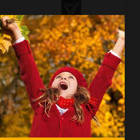
دستکش موتور سواری کد 130
موجود نیست
انتخاب گروه
دستکش موتورسیکلت Motorbike Gloves
همه گروهها
راپیدو Rapido
متفرقه Other