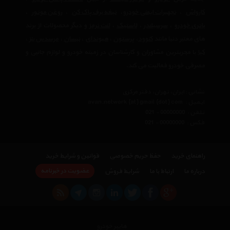
کارواش
،
تجهیرات ایمنی خودرو
،
تیغه برف پاک کن
،
روغن موتور
،
باتری خودرو
،
سرسیلندر
،
لاستیک
،
لنت ترمز
و دیگر محصولات از برند
های معتبر دنیا مانند
کنوود
،
پرستون
،
هیوندای
،
نیسان
،
مرسدس بنز
،
کیا
با مجربترین مشاوران و کارشناسان در زمینه خودرو و لوازم جانبی و
مصرفی خودرو فعالیت می کند.
نشانی : ایران، تهران، دفتر مرکزی
ایمیل :
avan.network {at} gmail {dot} com
تلفن :
021 - 00000000
فکس :
021 - 00000000
راهنمای خرید
حفظ حریم خصوصی
قوانین و شرایط خرید
عضویت در خبرنامه
درباره ما
ارتباط با ما
شرایط فروش
هایپر خودرو