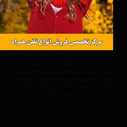
فروشگاه اینترنتی هایپر خودرو به عنوان یکی از بزرگترین مرجع های
تخصصی در زمینه خودرو می باشد که با عرضه متنوع ترین محصولات
خودرو و لوازم جانبی خودرو در ایران توانسته است علاوه بر ایجاد یک
بانک کامل و جامع ، یک مرجع تخصصی فروش آنلاین اینترنتی در ایران
نیز باشد وعلاوه بر مزیت های فوق، نسبت به تمام رقبای خود مزیت های
ویژه ی دیگری همچون ارائه جدیدترین و بهترین قیمت روز بازار، تحویل
سریع در کمترین زمان ممکن و ارائه ی بالاترین سطح خدمات پس از
فروش در ایران می باشد. فروشگاه اینترنتی هایپر خودرو با هدف ارائه
جدید ترین
خودرو
و
موتور سیکلت
از قبیل
دستگاه پخش خودرو
،
کارواش
،
تجهیرات ایمنی خودرو
،
تیغه برف پاک کن
،
روغن موتور
،
باتری خودرو
،
سرسیلندر
،
لاستیک
،
لنت ترمز
و دیگر محصولات از برند
های معتبر دنیا مانند
کنوود
،
پرستون
،
هیوندای
،
نیسان
،
مرسدس بنز
،
کیا
با مجربترین مشاوران و کارشناسان در زمینه خودرو و لوازم جانبی و
مصرفی خودرو فعالیت می کند.
نشانی : ایران، تهران، دفتر مرکزی