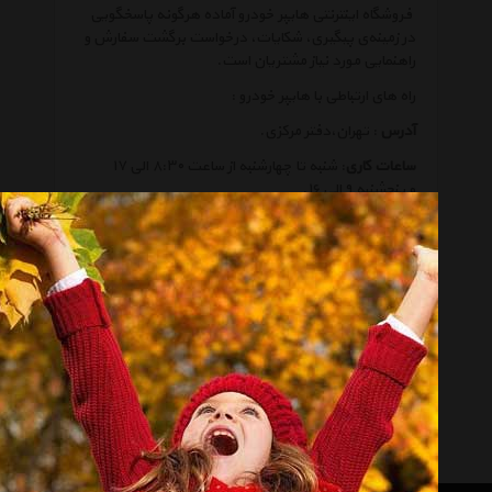
فروشگاه اینترنتی هایپر خودرو آماده هرگونه پاسخگویی
در زمینه‌ی پیگیری، شکایات، درخواست برگشت سفارش و
راهنمایی مورد نیاز مشتریان است
.
راه های ارتباطی با هایپر خودرو :
آدرس
: تهران،دفتر مرکزی.
ساعات کاری
: شنبه تا چهارشنبه از ساعت ۸:۳۰ الی ۱۷
و پنجشنبه ۹ الی ۱۶.
در دیگر ساعات ‌پس از گرفتن پیغام شما عزیزان، در اولین
ساعات روزکاری آتی با شما تماس می‌گیریم
.
کد پستی
: -.
تلفن
: 88888888-021
فکس
:
88888888
-021
ایمیل
: